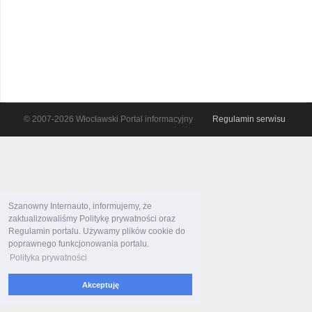
© 2007-2026 Włocławski Portal informacyjny
Regulamin serwisu
Szanowny Internauto, informujemy, że
zaktualizowaliśmy Politykę prywatności oraz
Regulamin portalu. Używamy plików cookie do
poprawnego funkcjonowania portalu.
Polityka prywatności
Akceptuję