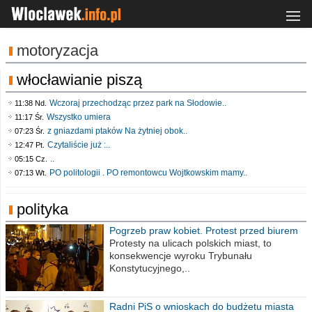
motoryzacja
włocławianie piszą
Wczoraj przechodząc przez park na Słodowie..
11:38 Nd.
Wszystko umiera
11:17 Śr.
z gniazdami ptaków Na żytniej obok..
07:23 Śr.
Czytaliście już :..
12:47 Pt.
..
05:15 Cz.
PO politologii . PO remontowcu Wojtkowskim mamy..
07:13 Wt.
polityka
Pogrzeb praw kobiet. Protest przed biurem
poselskim PiS
Protesty na ulicach polskich miast, to
konsekwencje wyroku Trybunału
Konstytucyjnego,..
Radni PiS o wnioskach do budżetu miasta