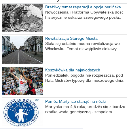
Drażliwy temat reparacji a opcja berlińska
Nowoczesna i Platforma Obywatelska dość
histerycznie oskarża szeregowego posła..
Rewitalizacja Starego Miasta
Stała się ostatnio modna rewitalizacja we
Włocławku. Temat niewątpliwie ciekawy...
Koszykówka dla najmłodszych
Poniedziałek, pogoda nie rozpieszcza, pod
Halą Mistrzów typowy dla meczowego dnia..
Pomóż Martynce stanąć na nóżki
Martynka ma 4,5 roku, urodziła się z bardzo
rzadką wadą genetyczną - zespołem..