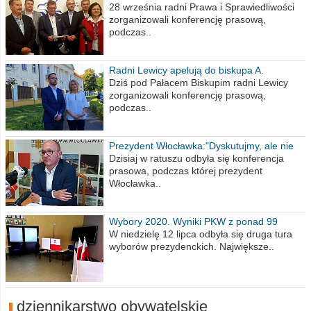
na 2021 rok
28 września radni Prawa i Sprawiedliwości
zorganizowali konferencję prasową,
podczas..
Radni Lewicy apelują do biskupa A.
Wiesława Meringa
Dziś pod Pałacem Biskupim radni Lewicy
zorganizowali konferencję prasową,
podczas..
Prezydent Włocławka:"Dyskutujmy, ale nie
obrażajmy się”
Dzisiaj w ratuszu odbyła się konferencja
prasowa, podczas której prezydent
Włocławka..
Wybory 2020. Wyniki PKW z ponad 99
procent obwodów
W niedzielę 12 lipca odbyła się druga tura
wyborów prezydenckich. Największe..
dziennikarstwo obywatelskie