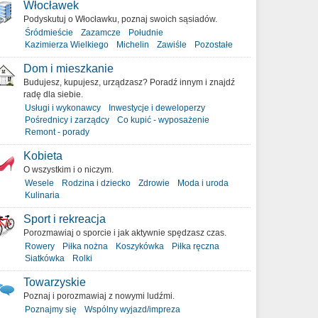
Włocławek
Podyskutuj o Włocławku, poznaj swoich sąsiadów.
Śródmieście
Zazamcze
Południe
Kazimierza Wielkiego
Michelin
Zawiśle
Pozostałe
Dom i mieszkanie
Budujesz, kupujesz, urządzasz? Poradź innym i znajdź
radę dla siebie.
Usługi i wykonawcy
Inwestycje i deweloperzy
Pośrednicy i zarządcy
Co kupić - wyposażenie
Remont - porady
Kobieta
O wszystkim i o niczym.
Wesele
Rodzina i dziecko
Zdrowie
Moda i uroda
Kulinaria
Sport i rekreacja
Porozmawiaj o sporcie i jak aktywnie spędzasz czas.
Rowery
Piłka nożna
Koszykówka
Piłka ręczna
Siatkówka
Rolki
Towarzyskie
Poznaj i porozmawiaj z nowymi ludźmi.
Poznajmy się
Wspólny wyjazd/impreza