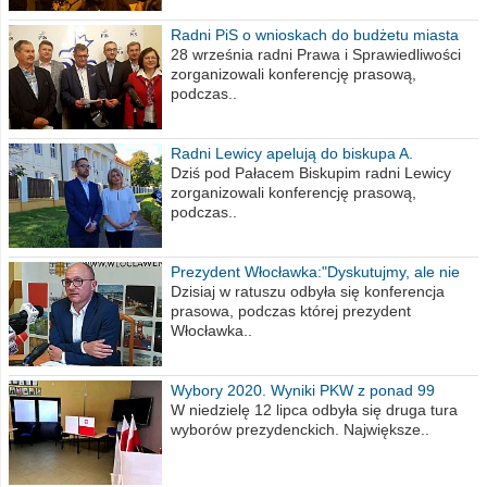
Radni PiS o wnioskach do budżetu miasta
na 2021 rok
28 września radni Prawa i Sprawiedliwości
zorganizowali konferencję prasową,
podczas..
Radni Lewicy apelują do biskupa A.
Wiesława Meringa
Dziś pod Pałacem Biskupim radni Lewicy
zorganizowali konferencję prasową,
podczas..
Prezydent Włocławka:"Dyskutujmy, ale nie
obrażajmy się”
Dzisiaj w ratuszu odbyła się konferencja
prasowa, podczas której prezydent
Włocławka..
Wybory 2020. Wyniki PKW z ponad 99
procent obwodów
W niedzielę 12 lipca odbyła się druga tura
wyborów prezydenckich. Największe..