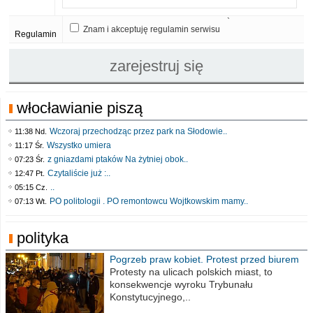
`
Znam i akceptuję regulamin serwisu
Regulamin
włocławianie piszą
Wczoraj przechodząc przez park na Słodowie..
11:38 Nd.
Wszystko umiera
11:17 Śr.
z gniazdami ptaków Na żytniej obok..
07:23 Śr.
Czytaliście już :..
12:47 Pt.
..
05:15 Cz.
PO politologii . PO remontowcu Wojtkowskim mamy..
07:13 Wt.
polityka
Pogrzeb praw kobiet. Protest przed biurem
poselskim PiS
Protesty na ulicach polskich miast, to
konsekwencje wyroku Trybunału
Konstytucyjnego,..