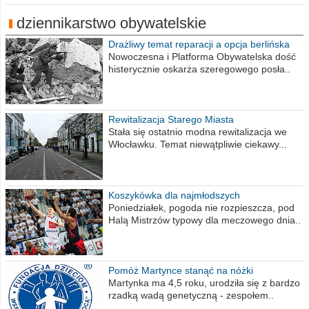
dziennikarstwo obywatelskie
Drażliwy temat reparacji a opcja berlińska
Nowoczesna i Platforma Obywatelska dość
histerycznie oskarża szeregowego posła..
Rewitalizacja Starego Miasta
Stała się ostatnio modna rewitalizacja we
Włocławku. Temat niewątpliwie ciekawy...
Koszykówka dla najmłodszych
Poniedziałek, pogoda nie rozpieszcza, pod
Halą Mistrzów typowy dla meczowego dnia..
Pomóż Martynce stanąć na nóżki
Martynka ma 4,5 roku, urodziła się z bardzo
rzadką wadą genetyczną - zespołem..