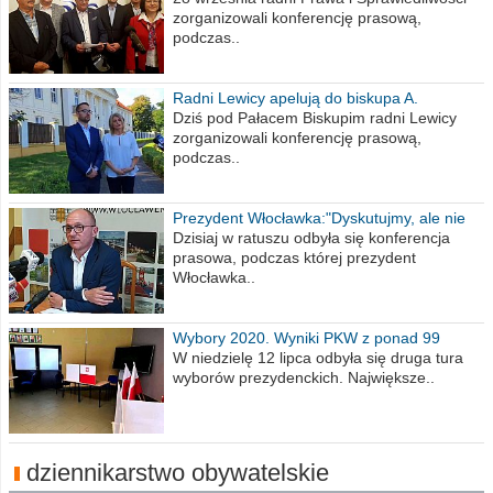
zorganizowali konferencję prasową,
podczas..
Radni Lewicy apelują do biskupa A.
Wiesława Meringa
Dziś pod Pałacem Biskupim radni Lewicy
zorganizowali konferencję prasową,
podczas..
Prezydent Włocławka:"Dyskutujmy, ale nie
obrażajmy się”
Dzisiaj w ratuszu odbyła się konferencja
prasowa, podczas której prezydent
Włocławka..
Wybory 2020. Wyniki PKW z ponad 99
procent obwodów
W niedzielę 12 lipca odbyła się druga tura
wyborów prezydenckich. Największe..
dziennikarstwo obywatelskie