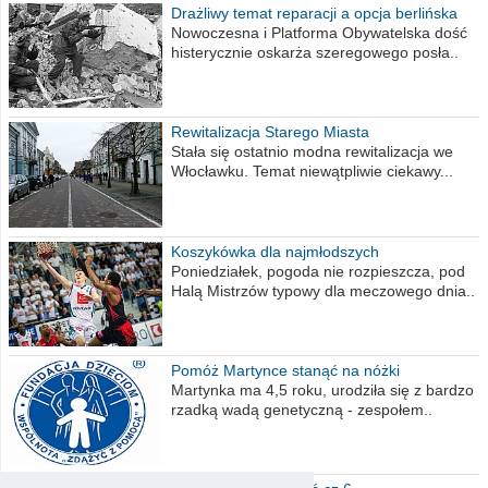
Drażliwy temat reparacji a opcja berlińska
Nowoczesna i Platforma Obywatelska dość
histerycznie oskarża szeregowego posła..
Rewitalizacja Starego Miasta
Stała się ostatnio modna rewitalizacja we
Włocławku. Temat niewątpliwie ciekawy...
Koszykówka dla najmłodszych
Poniedziałek, pogoda nie rozpieszcza, pod
Halą Mistrzów typowy dla meczowego dnia..
Pomóż Martynce stanąć na nóżki
Martynka ma 4,5 roku, urodziła się z bardzo
rzadką wadą genetyczną - zespołem..