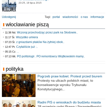
23:25, 19 lipca 2015
Udostępnij
Tagi:
portal
wiadomości
o nas
informacje
włocławianie piszą
Wczoraj przechodząc przez park na Słodowie..
11:38 Nd.
Wszystko umiera
11:17 Śr.
z gniazdami ptaków Na żytniej obok..
07:23 Śr.
Czytaliście już :..
12:47 Pt.
..
05:15 Cz.
PO politologii . PO remontowcu Wojtkowskim mamy..
07:13 Wt.
polityka
Pogrzeb praw kobiet. Protest przed biurem
poselskim PiS
Protesty na ulicach polskich miast, to
konsekwencje wyroku Trybunału
Konstytucyjnego,..
Radni PiS o wnioskach do budżetu miasta
na 2021 rok
28 września radni Prawa i Sprawiedliwości