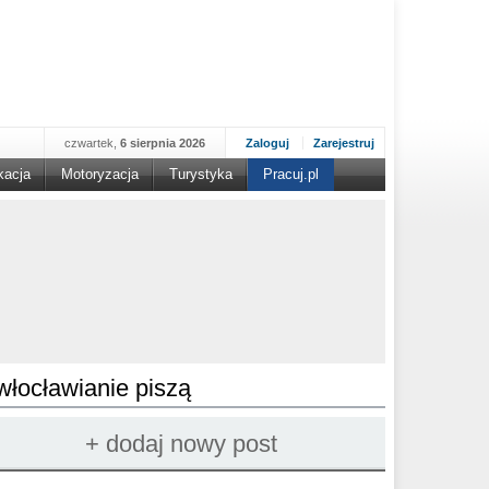
czwartek,
6 sierpnia 2026
Zaloguj
Zarejestruj
kacja
Motoryzacja
Turystyka
Pracuj.pl
włocławianie piszą