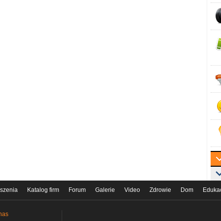
szenia
Katalog firm
Forum
Galerie
Video
Zdrowie
Dom
Eduka
nas