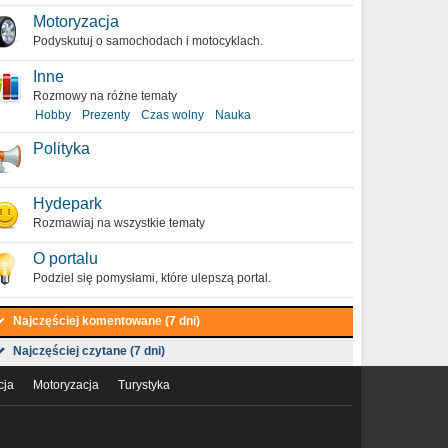
Motoryzacja
Podyskutuj o samochodach i motocyklach.
Inne
Rozmowy na różne tematy
Hobby
Prezenty
Czas wolny
Nauka
Polityka
Hydepark
Rozmawiaj na wszystkie tematy
O portalu
Podziel się pomysłami, które ulepszą portal.
Najczęściej komentowane (7 dni)
Najczęściej czytane (7 dni)
cja
Motoryzacja
Turystyka