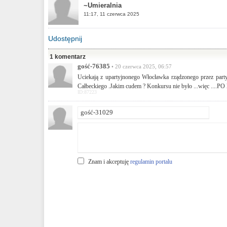
~Umieralnia
11:17, 11 czerwca 2025
Udostępnij
1 komentarz
gość-76385
• 20 czerwca 2025, 06:57
Uciekają z upartyjnonego Włocławka rządzonego przez party
Całbeckiego .Jakim cudem ? Konkursu nie było ...więc ....PO l
ID:87223
Znam i akceptuję
regulamin portalu