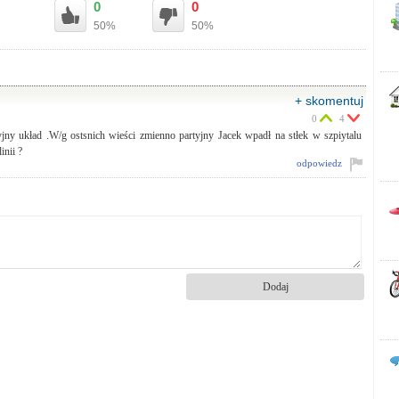
0
0
50%
50%
+ skomentuj
0
4
jny układ .W/g ostsnich wieści zmienno partyjny Jacek wpadł na stłek w szpiytalu
inii ?
odpowiedz