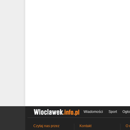
Wiadomości
Sport
Ogło
Czytaj nas przez
Kontakt
O 