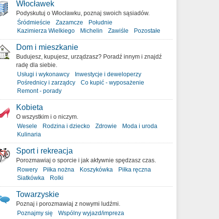
Włocławek
Podyskutuj o Włocławku, poznaj swoich sąsiadów.
Śródmieście
Zazamcze
Południe
Kazimierza Wielkiego
Michelin
Zawiśle
Pozostałe
Dom i mieszkanie
Budujesz, kupujesz, urządzasz? Poradź innym i znajdź
radę dla siebie.
Usługi i wykonawcy
Inwestycje i deweloperzy
Pośrednicy i zarządcy
Co kupić - wyposażenie
Remont - porady
Kobieta
O wszystkim i o niczym.
Wesele
Rodzina i dziecko
Zdrowie
Moda i uroda
Kulinaria
Sport i rekreacja
Porozmawiaj o sporcie i jak aktywnie spędzasz czas.
Rowery
Piłka nożna
Koszykówka
Piłka ręczna
Siatkówka
Rolki
Towarzyskie
Poznaj i porozmawiaj z nowymi ludźmi.
Poznajmy się
Wspólny wyjazd/impreza