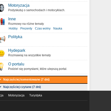
Motoryzacja
Podyskutuj o samochodach i motocyklach.
Inne
Rozmowy na różne tematy
Hobby
Prezenty
Czas wolny
Nauka
Polityka
Hydepark
Rozmawiaj na wszystkie tematy
O portalu
Podziel się pomysłami, które ulepszą portal.
Najczęściej komentowane (7 dni)
Najczęściej czytane (7 dni)
cja
Motoryzacja
Turystyka