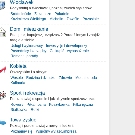
Włocławek
Podyskutuj o Włocławku, poznaj swoich sąsiadów.
Śródmieście
Zazamcze
Południe
Kazimierza Wielkiego
Michelin
Zawiśle
Pozostałe
Dom i mieszkanie
Budujesz, kupujesz, urządzasz? Poradź innym i znajdź
radę dla siebie.
Usługi i wykonawcy
Inwestycje i deweloperzy
Pośrednicy i zarządcy
Co kupić - wyposażenie
Remont - porady
Kobieta
O wszystkim i o niczym.
Wesele
Rodzina i dziecko
Zdrowie
Moda i uroda
Kulinaria
Sport i rekreacja
Porozmawiaj o sporcie i jak aktywnie spędzasz czas.
Rowery
Piłka nożna
Koszykówka
Piłka ręczna
Siatkówka
Rolki
Towarzyskie
Poznaj i porozmawiaj z nowymi ludźmi.
Poznajmy się
Wspólny wyjazd/impreza