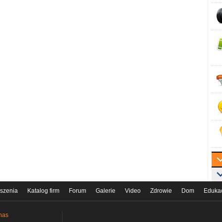
szenia
Katalog firm
Forum
Galerie
Video
Zdrowie
Dom
Eduka
nas