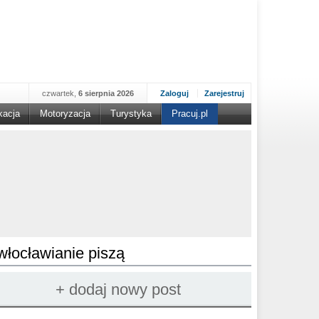
czwartek,
6 sierpnia 2026
Zaloguj
Zarejestruj
kacja
Motoryzacja
Turystyka
Pracuj.pl
włocławianie piszą