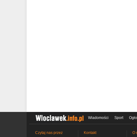
Wiadomości
Sport
Ogło
Czytaj nas przez
Kontakt
O 