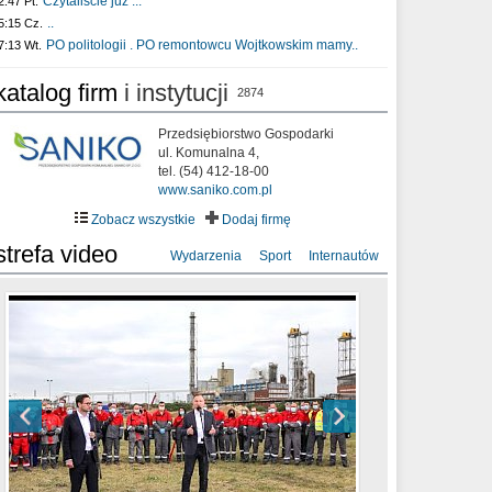
Czytaliście już :..
2:47 Pt.
..
5:15 Cz.
PO politologii . PO remontowcu Wojtkowskim mamy..
7:13 Wt.
katalog firm
i instytucji
2874
Przedsiębiorstwo Gospodarki
ul. Komunalna 4,
tel. (54) 412-18-00
www.saniko.com.pl
Zobacz wszystkie
Dodaj firmę
strefa video
Wydarzenia
Sport
Internautów
sixf33t .Last Year DRONE FOOTAGE
XXIII Sesja Rady Miasta Włocławek VIII
Ni To Ponk - W oczach mamy strach
Włocławek
kadencji w dniu 09.06.2020 r.