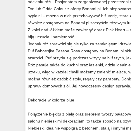
odcieniu różu. Pasjonatom zorganizowanej przestrzeni
Ton lub Grida Colour z oferty Bonami.pl. Ich niepowtarz
sypialni – można w nich przechowywać biżuterię, star
również dostępnym na Bonami.pl soczyście różowym lust
Z kolei nad łóżkiem może zawisnąć obraz Pink Heart – n
biją uczucia i namiętność.
Jednak róż sprawdzi się nie tylko za zamkniętymi drzw
Puf Baboesjka Pessoa Rosa dostępny na Bonami.pl skład
szarości. Puf przyda się podczas wizyty najbliższych, ja
Róż pasuje także do kuchni oraz łazienki, gdzie idealni
użytku, więc w każdej chwili możemy zmienić miejsce, 
można również ozdobić stoły, regały czy parapety. Don
uprawy domowych ziół. Jej nowoczesny design sprawia, 
Dekoracje w kolorze blue
Połączenie błękitu z bielą oraz srebrem tworzy pałacow
salonu niebieskimi dekoracjami to także sposób na oż
Niebieski idealnie współgra z betonem, stalą i innymi ma