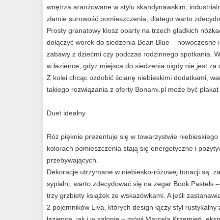
wnętrza aranżowane w stylu skandynawskim, industria
złamie surowość pomieszczenia, dlatego warto zdecydo
Prosty granatowy klosz oparty na trzech gładkich nóżk
dołączyć worek do siedzenia Bean Blue – nowoczesne i
zabawy z dziećmi czy podczas rodzinnego spotkania. W
w łazience, gdyż miejsca do siedzenia nigdy nie jest za
Z kolei chcąc ozdobić ścianę niebieskimi dodatkami, w
takiego rozwiązania z oferty Bonami.pl może być plakat
Duet idealny
Róż pięknie prezentuje się w towarzystwie niebieskieg
kolorach pomieszczenia stają się energetyczne i pozyty
przebywających.
Dekoracje utrzymane w niebiesko-różowej tonacji są za
sypialni, warto zdecydować się na zegar Book Pastels 
trzy grzbiety książek ze wskazówkami. A jeśli zastanaw
2 pojemników Liva, których design łączy styl rustykalny
łazience, jak i w salonie.– mówi Marcela Krzemień, eksp