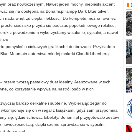
lnym oraz nowoczesnym. Nawet jeden mocny, niebieski akcent
wać się na dostępna na Bonami.pl lampę Dark Blue Silver.
ach nada wnętrzu ciepła i lekkości. Do kompletu można również
 proste siedzisko przyda się podczas popołudniowego relaksu,
orek z powodzeniem wykorzystamy w salonie, sypialni, a nawet
 dużo.
arto pomyśleć o ciekawych grafikach lub obrazach. Przykładem
 Blue Mountain autorstwa młodej malarki Claudii Libenberg.
o – razem tworzą pastelowy duet idealny. Aranżowane w tych
wne, co korzystanie wpływa na nastrój osób w nich
zwyczaj bardzo delikatne i subtelne. Wybierając zegar do
– wkomponuje się on w regał z książkami, gdyż sam przypomina
iamy się, gdzie schować bibeloty, Bonami.pl przygotowało zestaw
 z nowoczesnością, dzięki czemu sprawdzą się w sypialni,
ert Bonami.pl.