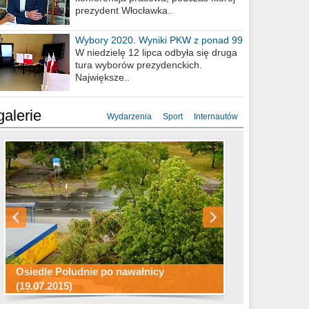
prezydent Włocławka..
Wybory 2020. Wyniki PKW z ponad 99
procent obwodów
W niedzielę 12 lipca odbyła się druga
tura wyborów prezydenckich.
Największe..
galerie
Wydarzenia
Sport
Internautów
Konkurs fotograficzny "Co to za
Miasto kładzie się do snu .
miejsca"
Ścieżka rowerowa w naszym mieście
Osiedle Południe po nawałnicy
(19.07.2015)
Wizytówka Włocławka
polowanie wigilijne 2014