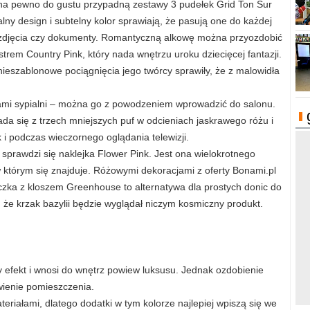
 na pewno do gustu przypadną zestawy 3 pudełek Grid Ton Sur
alny design i subtelny kolor sprawiają, że pasują one do każdej
e zdjęcia czy dokumenty. Romantyczną alkowę można przyozdobić
rem Country Pink, który nada wnętrzu uroku dziecięcej fantazji.
ieszablonowe pociągnięcia jego twórcy sprawiły, że z malowidła
iami sypialni – można go z powodzeniem wprowadzić do salonu.
a się z trzech mniejszych puf w odcieniach jaskrawego różu i
k i podczas wieczornego oglądania telewizji.
e sprawdzi się naklejka Flower Pink. Jest ona wielokrotnego
w którym się znajduje. Różowymi dekoracjami z oferty Bonami.pl
iczka z kloszem Greenhouse to alternatywa dla prostych donic do
że krzak bazylii będzie wyglądał niczym kosmiczny produkt.
y efekt i wnosi do wnętrz powiew luksusu. Jednak ozdobienie
ywienie pomieszczenia.
teriałami, dlatego dodatki w tym kolorze najlepiej wpiszą się we