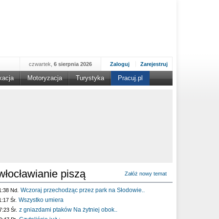
czwartek,
6 sierpnia 2026
Zaloguj
Zarejestruj
kacja
Motoryzacja
Turystyka
Pracuj.pl
włocławianie piszą
Załóż nowy temat
Wczoraj przechodząc przez park na Słodowie..
1:38 Nd.
Wszystko umiera
1:17 Śr.
z gniazdami ptaków Na żytniej obok..
7:23 Śr.