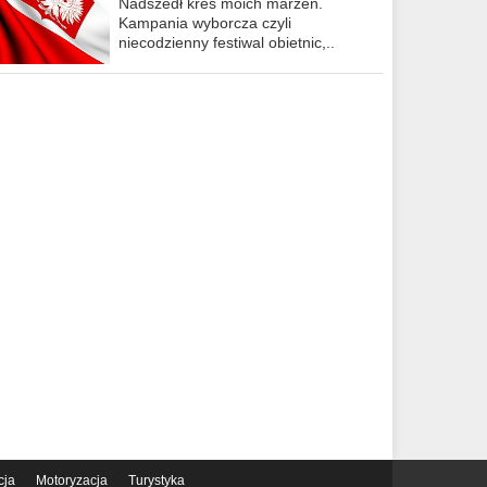
Nadszedł kres moich marzeń.
Kampania wyborcza czyli
niecodzienny festiwal obietnic,..
cja
Motoryzacja
Turystyka