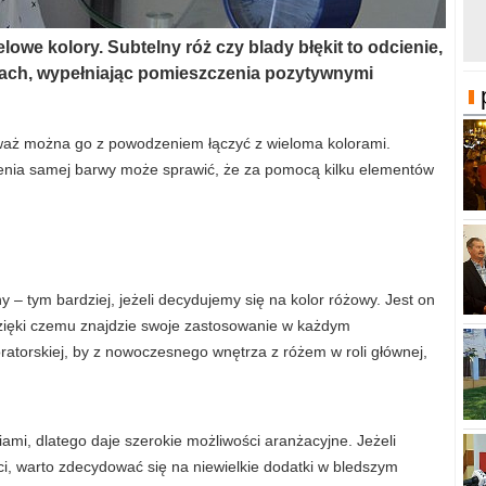
owe kolory. Subtelny róż czy blady błękit to odcienie,
rzach, wypełniając pomieszczenia pozytywnymi
eważ można go z powodzeniem łączyć z wieloma kolorami.
nia samej barwy może sprawić, że za pomocą kilku elementów
– tym bardziej, jeżeli decydujemy się na kolor różowy. Jest on
dzięki czemu znajdzie swoje zastosowanie w każdym
ratorskiej, by z nowoczesnego wnętrza z różem w roli głównej,
iami, dlatego daje szerokie możliwości aranżacyjne. Jeżeli
, warto zdecydować się na niewielkie dodatki w bledszym