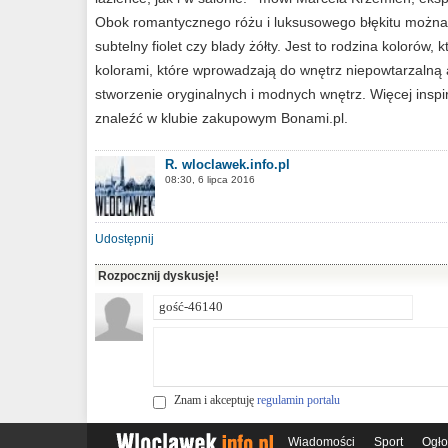
Obok romantycznego różu i luksusowego błękitu można po
subtelny fiolet czy blady żółty. Jest to rodzina kolorów
kolorami, które wprowadzają do wnętrz niepowtarzalną a
stworzenie oryginalnych i modnych wnętrz. Więcej insp
znaleźć w klubie zakupowym Bonami.pl.
R. wloclawek.info.pl
08:30, 6 lipca 2016
Udostępnij
Rozpocznij dyskusję!
Znam i akceptuję
regulamin portalu
Wiadomości
Sport
Ogło