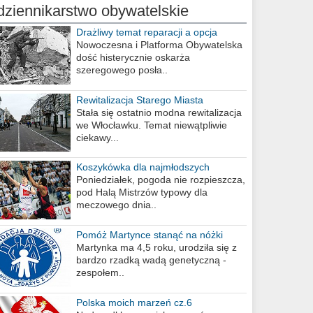
dziennikarstwo obywatelskie
Drażliwy temat reparacji a opcja
berlińska
Nowoczesna i Platforma Obywatelska
dość histerycznie oskarża
szeregowego posła..
Rewitalizacja Starego Miasta
Stała się ostatnio modna rewitalizacja
we Włocławku. Temat niewątpliwie
ciekawy...
Koszykówka dla najmłodszych
Poniedziałek, pogoda nie rozpieszcza,
pod Halą Mistrzów typowy dla
meczowego dnia..
Pomóż Martynce stanąć na nóżki
Martynka ma 4,5 roku, urodziła się z
bardzo rzadką wadą genetyczną -
zespołem..
Polska moich marzeń cz.6