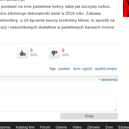
stawić na inne pastelowe kolory, takie jak soczysty turkus,
, która zdominuje dekoratorski świat w 2016 roku. Zabawa
tmosferę, a ich łączenie tworzy konkretny klimat, to sposób na
iracji i nietuzinkowych dodatków w pastelowych barwach można
0
0
50%
50%
Tagi:
pastele
dom i ogród
wystrój wnętrz
+ skomentuj
szenia
Katalog firm
Forum
Galerie
Video
Zdrowie
Dom
Eduka