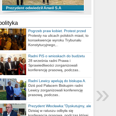
TOP 10 przechwytów Anwilu Włocławek
TOP 5 rzutów Anwilu Włocławek w BCL
Prezydent odwiedził Anwil S.A
w EBL w sezonie 2019/2020
w sezonie 2019/2020
polityka
Pogrzeb praw kobiet. Protest przed
biurem poselskim PiS
Protesty na ulicach polskich miast, to
konsekwencje wyroku Trybunału
Konstytucyjnego,..
Radni PiS o wnioskach do budżetu
miasta na 2021 rok
28 września radni Prawa i
Sprawiedliwości zorganizowali
konferencję prasową, podczas..
Radni Lewicy apelują do biskupa A.
»
Wiesława Meringa
Dziś pod Pałacem Biskupim radni
Lewicy zorganizowali konferencję
prasową, podczas..
Prezydent Włocławka:"Dyskutujmy, ale
nie obrażajmy się”
Dzisiaj w ratuszu odbyła się
konferencja prasowa, podczas której