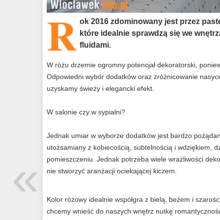
R
ok 2016 zdominowany jest przez pastel
które idealnie sprawdzą się we wnęt
fluidami.
W różu drzemie ogromny potencjał dekoratorski, poni
Odpowiedni wybór dodatków oraz zróżnicowanie nasyce
uzyskamy świeży i elegancki efekt.
W salonie czy w sypialni?
Jednak umiar w wyborze dodatków jest bardzo pożądany 
utożsamiany z kobiecością, subtelnością i wdziękiem, 
«
pomieszczeniu. Jednak potrzeba wiele wrażliwości deko
nie stworzyć aranżacji ociekającej kiczem.
Kolor różowy idealnie współgra z bielą, beżem i szarośc
chcemy wnieść do naszych wnętrz nutkę romantyczności