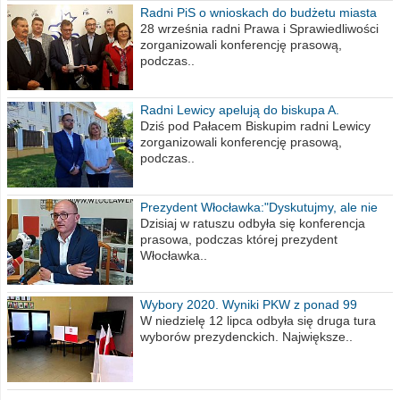
Radni PiS o wnioskach do budżetu miasta
na 2021 rok
28 września radni Prawa i Sprawiedliwości
zorganizowali konferencję prasową,
podczas..
Radni Lewicy apelują do biskupa A.
Wiesława Meringa
Dziś pod Pałacem Biskupim radni Lewicy
zorganizowali konferencję prasową,
podczas..
Prezydent Włocławka:"Dyskutujmy, ale nie
obrażajmy się”
Dzisiaj w ratuszu odbyła się konferencja
prasowa, podczas której prezydent
Włocławka..
Wybory 2020. Wyniki PKW z ponad 99
procent obwodów
W niedzielę 12 lipca odbyła się druga tura
wyborów prezydenckich. Największe..