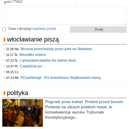
Znam i akceptuję
regulamin portalu
włocławianie piszą
Wczoraj przechodząc przez park na Słodowie..
11:38 Nd.
Wszystko umiera
11:17 Śr.
z gniazdami ptaków Na żytniej obok..
07:23 Śr.
Czytaliście już :..
12:47 Pt.
..
05:15 Cz.
PO politologii . PO remontowcu Wojtkowskim mamy..
07:13 Wt.
polityka
Pogrzeb praw kobiet. Protest przed biurem
poselskim PiS
Protesty na ulicach polskich miast, to
konsekwencje wyroku Trybunału
Konstytucyjnego,..