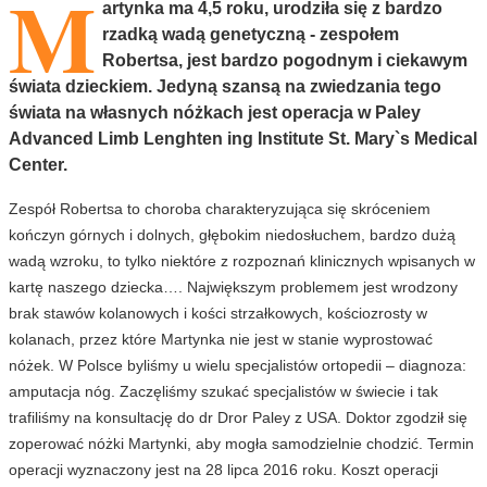
M
artynka ma 4,5 roku, urodziła się z bardzo
rzadką wadą genetyczną - zespołem
Robertsa, jest bardzo pogodnym i ciekawym
świata dzieckiem. Jedyną szansą na zwiedzania tego
świata na własnych nóżkach jest operacja w Paley
Advanced Limb Lenghten ing Institute St. Mary`s Medical
Center.
Zespół Robertsa to choroba charakteryzująca się skróceniem
kończyn górnych i dolnych, głębokim niedosłuchem, bardzo dużą
wadą wzroku, to tylko niektóre z rozpoznań klinicznych wpisanych w
kartę naszego dziecka…. Największym problemem jest wrodzony
brak stawów kolanowych i kości strzałkowych, kościozrosty w
kolanach, przez które Martynka nie jest w stanie wyprostować
nóżek. W Polsce byliśmy u wielu specjalistów ortopedii – diagnoza:
amputacja nóg. Zaczęliśmy szukać specjalistów w świecie i tak
trafiliśmy na konsultację do dr Dror Paley z USA. Doktor zgodził się
zoperować nóżki Martynki, aby mogła samodzielnie chodzić. Termin
operacji wyznaczony jest na 28 lipca 2016 roku. Koszt operacji