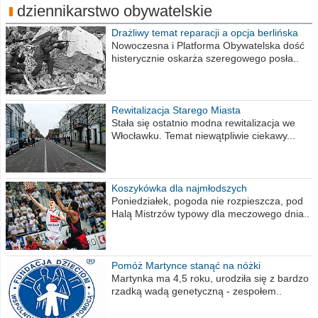
dziennikarstwo obywatelskie
Drażliwy temat reparacji a opcja berlińska
Nowoczesna i Platforma Obywatelska dość
histerycznie oskarża szeregowego posła..
Rewitalizacja Starego Miasta
Stała się ostatnio modna rewitalizacja we
Włocławku. Temat niewątpliwie ciekawy...
Koszykówka dla najmłodszych
Poniedziałek, pogoda nie rozpieszcza, pod
Halą Mistrzów typowy dla meczowego dnia..
Pomóż Martynce stanąć na nóżki
Martynka ma 4,5 roku, urodziła się z bardzo
rzadką wadą genetyczną - zespołem..