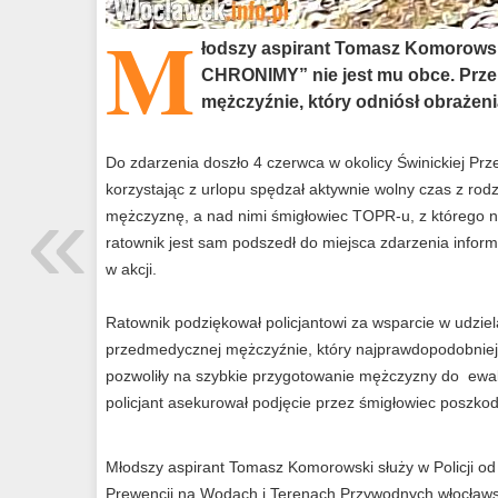
M
łodszy aspirant Tomasz Komorows
CHRONIMY” nie jest mu obce. Prze
mężczyźnie, który odniósł obrażeni
Do zdarzenia doszło 4 czerwca w okolicy Świnickiej Prz
«
korzystając z urlopu spędzał aktywnie wolny czas z rod
mężczyznę, a nad nimi śmigłowiec TOPR-u, z którego na 
ratownik jest sam podszedł do miejsca zdarzenia inform
w akcji.
Ratownik podziękował policjantowi za wsparcie w udzie
przedmedycznej mężczyźnie, który najprawdopodobniej 
pozwoliły na szybkie przygotowanie mężczyzny do ewa
policjant asekurował podjęcie przez śmigłowiec poszko
Młodszy aspirant Tomasz Komorowski służy w Policji od 1
Prewencji na Wodach i Terenach Przywodnych włocławski