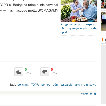
TOPR-u. Będąc na urlopie, nie zawahał
ekowi w myśl naszego motta „POMAGAMY
Przypominamy o wsparciu
dla wymagających stałej
opieki
0
0
50%
50%
Tagi:
policjant
TOPR
pomoc
góry
wsparcie
akcja ratunkowa
+ skomentuj