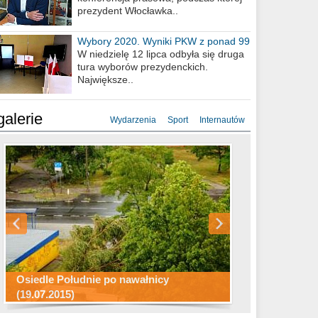
prezydent Włocławka..
Wybory 2020. Wyniki PKW z ponad 99
procent obwodów
W niedzielę 12 lipca odbyła się druga
tura wyborów prezydenckich.
Największe..
galerie
Wydarzenia
Sport
Internautów
Konkurs fotograficzny "Co to za
Miasto kładzie się do snu .
miejsca"
Ścieżka rowerowa w naszym mieście
Osiedle Południe po nawałnicy
(19.07.2015)
Wizytówka Włocławka
polowanie wigilijne 2014