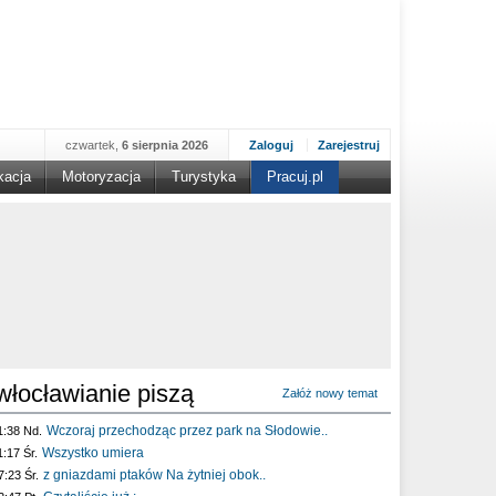
czwartek,
6 sierpnia 2026
Zaloguj
Zarejestruj
kacja
Motoryzacja
Turystyka
Pracuj.pl
włocławianie piszą
Załóż nowy temat
Wczoraj przechodząc przez park na Słodowie..
1:38 Nd.
Wszystko umiera
1:17 Śr.
z gniazdami ptaków Na żytniej obok..
7:23 Śr.