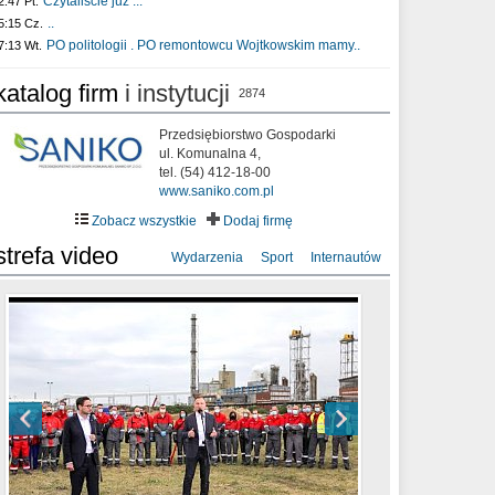
Czytaliście już :..
2:47 Pt.
..
5:15 Cz.
PO politologii . PO remontowcu Wojtkowskim mamy..
7:13 Wt.
katalog firm
i instytucji
2874
Przedsiębiorstwo Gospodarki
ul. Komunalna 4,
tel. (54) 412-18-00
www.saniko.com.pl
Zobacz wszystkie
Dodaj firmę
strefa video
Wydarzenia
Sport
Internautów
sixf33t .Last Year DRONE FOOTAGE
XXIII Sesja Rady Miasta Włocławek VIII
Ni To Ponk - W oczach mamy strach
Włocławek
kadencji w dniu 09.06.2020 r.