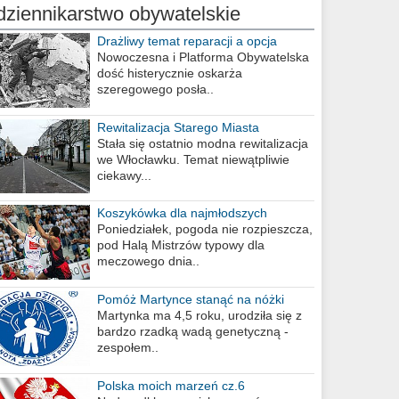
dziennikarstwo obywatelskie
Drażliwy temat reparacji a opcja
berlińska
Nowoczesna i Platforma Obywatelska
dość histerycznie oskarża
szeregowego posła..
Rewitalizacja Starego Miasta
Stała się ostatnio modna rewitalizacja
we Włocławku. Temat niewątpliwie
ciekawy...
Koszykówka dla najmłodszych
Poniedziałek, pogoda nie rozpieszcza,
pod Halą Mistrzów typowy dla
meczowego dnia..
Pomóż Martynce stanąć na nóżki
Martynka ma 4,5 roku, urodziła się z
bardzo rzadką wadą genetyczną -
zespołem..
Polska moich marzeń cz.6