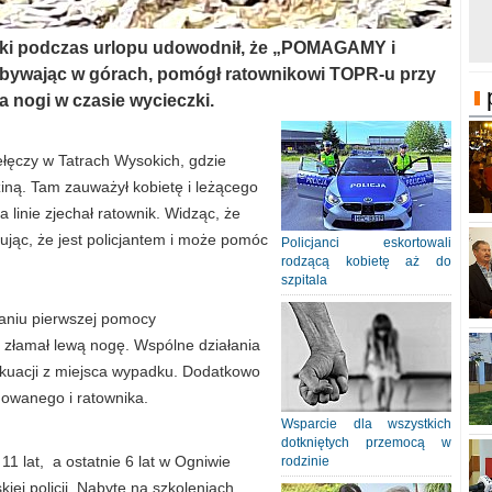
ki podczas urlopu udowodnił, że „POMAGAMY i
bywając w górach, pomógł ratownikowi TOPR-u przy
a nogi w czasie wycieczki.
ełęczy w Tatrach Wysokich, gdzie
ziną. Tam zauważył kobietę i leżącego
linie zjechał ratownik. Widząc, że
ując, że jest policjantem i może pomóc
Policjanci eskortowali
rodzącą kobietę aż do
szpitala
laniu pierwszej pomocy
złamał lewą nogę. Wspólne działania
kuacji z miejsca wypadku. Dodatkowo
dowanego i ratownika.
Wsparcie dla wszystkich
dotkniętych przemocą w
1 lat, a ostatnie 6 lat w Ogniwie
rodzinie
ej policji. Nabyte na szkoleniach