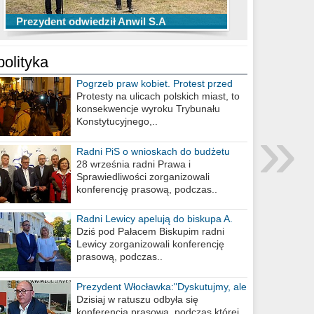
TOP 10 przechwytów Anwilu Włocławek
TOP 5 rzutów Anwilu Włocławek w BCL
Prezydent odwiedził Anwil S.A
w EBL w sezonie 2019/2020
w sezonie 2019/2020
polityka
Pogrzeb praw kobiet. Protest przed
biurem poselskim PiS
Protesty na ulicach polskich miast, to
konsekwencje wyroku Trybunału
»
Konstytucyjnego,..
Radni PiS o wnioskach do budżetu
miasta na 2021 rok
28 września radni Prawa i
Sprawiedliwości zorganizowali
konferencję prasową, podczas..
Radni Lewicy apelują do biskupa A.
Wiesława Meringa
Dziś pod Pałacem Biskupim radni
Lewicy zorganizowali konferencję
prasową, podczas..
Prezydent Włocławka:"Dyskutujmy, ale
nie obrażajmy się”
Dzisiaj w ratuszu odbyła się
konferencja prasowa, podczas której