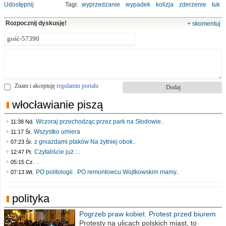
Udostępnij
Tagi:
wyprzedzanie
wypadek
kolizja
zderzenie
łuk
Rozpocznij dyskusję!
+ skomentuj
Znam i akceptuję
regulamin portalu
włocławianie piszą
Wczoraj przechodząc przez park na Słodowie..
11:38 Nd.
Wszystko umiera
11:17 Śr.
z gniazdami ptaków Na żytniej obok..
07:23 Śr.
Czytaliście już :..
12:47 Pt.
..
05:15 Cz.
PO politologii . PO remontowcu Wojtkowskim mamy..
07:13 Wt.
polityka
Pogrzeb praw kobiet. Protest przed biurem
poselskim PiS
Protesty na ulicach polskich miast, to