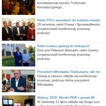
konsekwencje wyroku Trybunału
Konstytucyjnego,..
Radni PiS o wnioskach do budżetu miasta
na 2021 rok
28 września radni Prawa i Sprawiedliwości
zorganizowali konferencję prasową,
podczas..
Radni Lewicy apelują do biskupa A.
Wiesława Meringa
Dziś pod Pałacem Biskupim radni Lewicy
zorganizowali konferencję prasową,
podczas..
Prezydent Włocławka:"Dyskutujmy, ale nie
obrażajmy się”
Dzisiaj w ratuszu odbyła się konferencja
prasowa, podczas której prezydent
Włocławka..
Wybory 2020. Wyniki PKW z ponad 99
procent obwodów
W niedzielę 12 lipca odbyła się druga tura