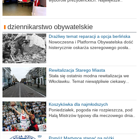
wyborów prezydenckich. Największe..
dziennikarstwo obywatelskie
Drażliwy temat reparacji a opcja berlińska
Nowoczesna i Platforma Obywatelska dość
histerycznie oskarża szeregowego posła..
Rewitalizacja Starego Miasta
Stała się ostatnio modna rewitalizacja we
Włocławku. Temat niewątpliwie ciekawy...
Koszykówka dla najmłodszych
Poniedziałek, pogoda nie rozpieszcza, pod
Halą Mistrzów typowy dla meczowego dnia..
Pomóż Martynce stanąć na nóżki