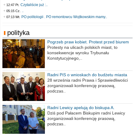
Czytaliście już :..
12:47 Pt.
..
05:15 Cz.
PO politologii . PO remontowcu Wojtkowskim mamy..
07:13 Wt.
polityka
Pogrzeb praw kobiet. Protest przed biurem
poselskim PiS
Protesty na ulicach polskich miast, to
konsekwencje wyroku Trybunału
Konstytucyjnego,..
Radni PiS o wnioskach do budżetu miasta
na 2021 rok
28 września radni Prawa i Sprawiedliwości
zorganizowali konferencję prasową,
podczas..
Radni Lewicy apelują do biskupa A.
Wiesława Meringa
Dziś pod Pałacem Biskupim radni Lewicy
zorganizowali konferencję prasową,
podczas..