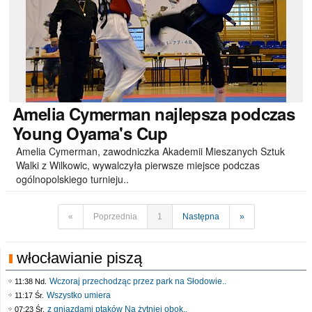
Amelia
Cymerman najlepsza podczas
Young Oyama's Cup
Amelia Cymerman, zawodniczka Akademii Mieszanych Sztuk
Walki z Wilkowic, wywalczyła pierwsze miejsce podczas
ogólnopolskiego turnieju..
«
Poprzednia
1
Następna
»
włocławianie piszą
Wczoraj przechodząc przez park na Słodowie..
11:38 Nd.
Wszystko umiera
11:17 Śr.
z gniazdami ptaków Na żytniej obok..
07:23 Śr.