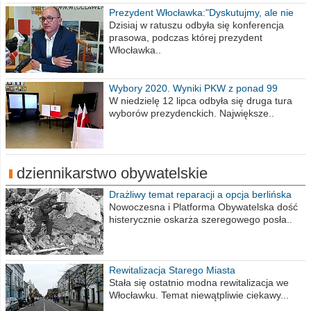
Prezydent Włocławka:"Dyskutujmy, ale nie
obrażajmy się”
Dzisiaj w ratuszu odbyła się konferencja
prasowa, podczas której prezydent
Włocławka..
Wybory 2020. Wyniki PKW z ponad 99
procent obwodów
W niedzielę 12 lipca odbyła się druga tura
wyborów prezydenckich. Największe..
dziennikarstwo obywatelskie
Drażliwy temat reparacji a opcja berlińska
Nowoczesna i Platforma Obywatelska dość
histerycznie oskarża szeregowego posła..
Rewitalizacja Starego Miasta
Stała się ostatnio modna rewitalizacja we
Włocławku. Temat niewątpliwie ciekawy...