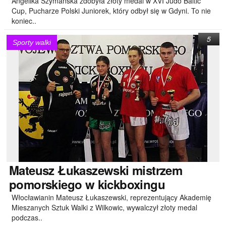
Angelika Szymańska zdobyła złoty medal w XVI Judo Baltic
Cup, Pucharze Polski Juniorek, który odbył się w Gdyni. To nie
koniec..
5
Sporty walki
Mateusz
Łukaszewski mistrzem
pomorskiego w kickboxingu
Włocławianin Mateusz Łukaszewski, reprezentujący Akademię
Mieszanych Sztuk Walki z Wilkowic, wywalczył złoty medal
podczas..