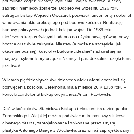
pół miliona cegieł! Niestety, wybuchła I wojna światowa, a cegły
zagrabili niemieccy żołnierze. Dopiero we wrześniu 1926 roku
sufragan biskup Wojciech Owczarek poświęcił fundamenty i dokonał
wmurowania aktu erekcyjnego pod budowę kościoła. Realizację
budowy pokrzyżowała jednak kolejna wojna. Do 1939 roku
ukończono korpus świątyni i oddano do użytku nawę główną, nawy
boczne oraz dwie zakrystie. Niestety (a może na szczęście, jak
okaże się później), kościół w budowie „idealnie” nadawał się na
magazyn cykorii, który urządzili Niemcy. I paradoksalnie, dzięki temu
przetrwał.
W latach pięćdziesiątych dwudziestego wieku wierni doczekali się
poświęcenia kościoła. Ceremonia miała miejsce 26 X 1958 roku –
konsekracji dokonał biskup ordynariusz Antoni Pawłowski.
Dziś w kościele św. Stanisława Biskupa i Męczennika u zbiegu ulic
Żeromskiego i Wiejskiej można podziwiać m.in. nastawy stiukowe
głównego ołtarza, zaprojektowane i wykonane przez artystę
plastyka Antoniego Bisagę z Włocławka oraz witraż zaprojektowany i