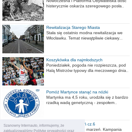
Nowoczesna i Platforma Obywatelska dość
histerycznie oskarża szeregowego posła..
Rewitalizacja Starego Miasta
Stała się ostatnio modna rewitalizacja we
Włocławku. Temat niewątpliwie ciekawy...
Koszykówka dla najmłodszych
Poniedziałek, pogoda nie rozpieszcza, pod
Halą Mistrzów typowy dla meczowego dnia..
Pomóż Martynce stanąć na nóżki
Martynka ma 4,5 roku, urodziła się z bardzo
rzadką wadą genetyczną - zespołem..
Polska moich marzeń cz.6
Szanowny Internauto, informujemy, że
Nadszedł kres moich marzeń. Kampania
zaktualizowaliśmy Politykę prywatności oraz