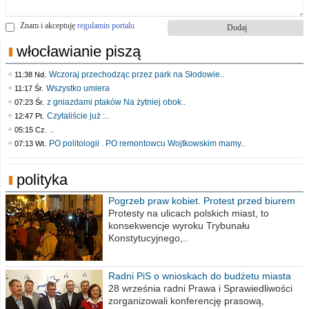
Znam i akceptuję
regulamin portalu
włocławianie piszą
Wczoraj przechodząc przez park na Słodowie..
11:38 Nd.
Wszystko umiera
11:17 Śr.
z gniazdami ptaków Na żytniej obok..
07:23 Śr.
Czytaliście już :..
12:47 Pt.
..
05:15 Cz.
PO politologii . PO remontowcu Wojtkowskim mamy..
07:13 Wt.
polityka
Pogrzeb praw kobiet. Protest przed biurem
poselskim PiS
Protesty na ulicach polskich miast, to
konsekwencje wyroku Trybunału
Konstytucyjnego,..
Radni PiS o wnioskach do budżetu miasta
na 2021 rok
28 września radni Prawa i Sprawiedliwości
zorganizowali konferencję prasową,