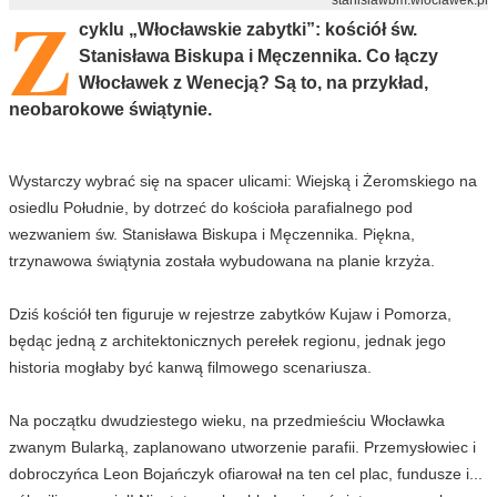
Z
cyklu „Włocławskie zabytki”: kościół św.
Stanisława Biskupa i Męczennika. Co łączy
Włocławek z Wenecją? Są to, na przykład,
neobarokowe świątynie.
Wystarczy wybrać się na spacer ulicami: Wiejską i Żeromskiego na
osiedlu Południe, by dotrzeć do kościoła parafialnego pod
wezwaniem św. Stanisława Biskupa i Męczennika. Piękna,
trzynawowa świątynia została wybudowana na planie krzyża.
Dziś kościół ten figuruje w rejestrze zabytków Kujaw i Pomorza,
będąc jedną z architektonicznych perełek regionu, jednak jego
historia mogłaby być kanwą filmowego scenariusza.
Na początku dwudziestego wieku, na przedmieściu Włocławka
zwanym Bularką, zaplanowano utworzenie parafii. Przemysłowiec i
dobroczyńca Leon Bojańczyk ofiarował na ten cel plac, fundusze i...