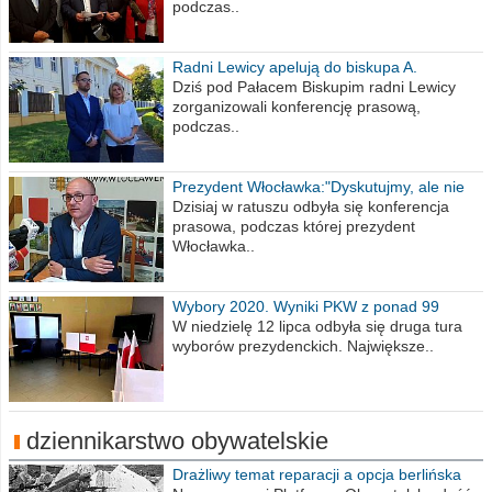
podczas..
Radni Lewicy apelują do biskupa A.
Wiesława Meringa
Dziś pod Pałacem Biskupim radni Lewicy
zorganizowali konferencję prasową,
podczas..
Prezydent Włocławka:"Dyskutujmy, ale nie
obrażajmy się”
Dzisiaj w ratuszu odbyła się konferencja
prasowa, podczas której prezydent
Włocławka..
Wybory 2020. Wyniki PKW z ponad 99
procent obwodów
W niedzielę 12 lipca odbyła się druga tura
wyborów prezydenckich. Największe..
dziennikarstwo obywatelskie
Drażliwy temat reparacji a opcja berlińska