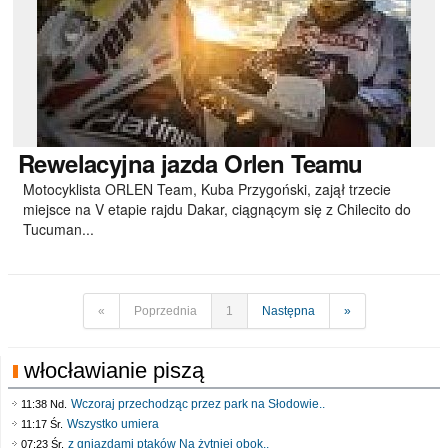
Rewelacyjna
jazda Orlen Teamu
Motocyklista ORLEN Team, Kuba Przygoński, zajął trzecie
miejsce na V etapie rajdu Dakar, ciągnącym się z Chilecito do
Tucuman...
«
Poprzednia
1
Następna
»
włocławianie piszą
Wczoraj przechodząc przez park na Słodowie..
11:38 Nd.
Wszystko umiera
11:17 Śr.
z gniazdami ptaków Na żytniej obok..
07:23 Śr.