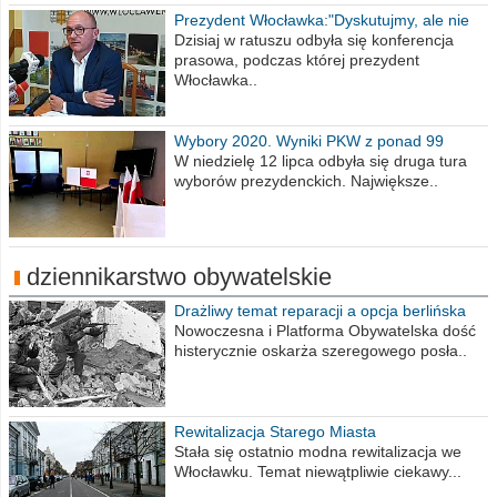
Prezydent Włocławka:"Dyskutujmy, ale nie
obrażajmy się”
Dzisiaj w ratuszu odbyła się konferencja
prasowa, podczas której prezydent
Włocławka..
Wybory 2020. Wyniki PKW z ponad 99
procent obwodów
W niedzielę 12 lipca odbyła się druga tura
wyborów prezydenckich. Największe..
dziennikarstwo obywatelskie
Drażliwy temat reparacji a opcja berlińska
Nowoczesna i Platforma Obywatelska dość
histerycznie oskarża szeregowego posła..
Rewitalizacja Starego Miasta
Stała się ostatnio modna rewitalizacja we
Włocławku. Temat niewątpliwie ciekawy...