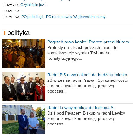
Czytaliście już :..
12:47 Pt.
..
05:15 Cz.
PO politologii . PO remontowcu Wojtkowskim mamy..
07:13 Wt.
polityka
Pogrzeb praw kobiet. Protest przed biurem
poselskim PiS
Protesty na ulicach polskich miast, to
konsekwencje wyroku Trybunału
Konstytucyjnego,..
Radni PiS o wnioskach do budżetu miasta
na 2021 rok
28 września radni Prawa i Sprawiedliwości
zorganizowali konferencję prasową,
podczas..
Radni Lewicy apelują do biskupa A.
Wiesława Meringa
Dziś pod Pałacem Biskupim radni Lewicy
zorganizowali konferencję prasową,
podczas..