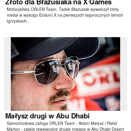
Złoto
dla Błażusiaka na X Games
Motocyklista ORLEN Team, Tadek Błażusiak wywalczył złoty
medal w wyścigu Enduro X na pierwszych tegorocznych letnich
Igrzyskach..
Małysz
drugi w Abu Dhabi
Samochodowa załoga ORLEN Team - Adam Małysz i Rafał
Marton - zajęła rewelacyjne drugie miejsce w Abu Dhabi Desert