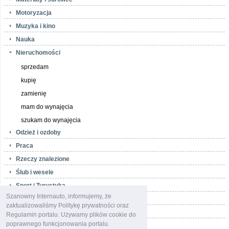
Motoryzacja
Muzyka i kino
Nauka
Nieruchomości
sprzedam
kupię
zamienię
mam do wynajęcia
szukam do wynajęcia
Odzież i ozdoby
Praca
Rzeczy znalezione
Ślub i wesele
Sport i Turystyka
Szanowny Internauto, informujemy, że
Telefony i akcesoria
zaktualizowaliśmy Politykę prywatności oraz
Towarzyskie
Regulamin portalu. Używamy plików cookie do
poprawnego funkcjonowania portalu.
Usługi