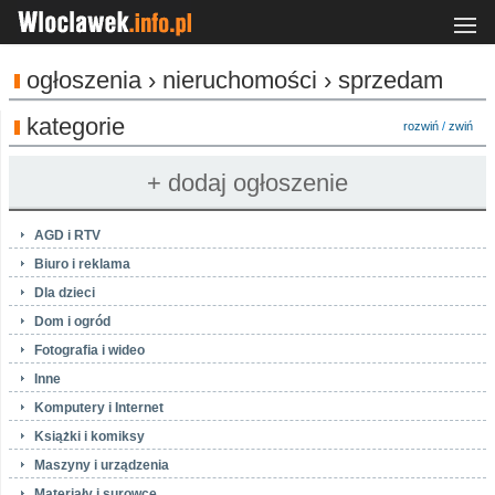
ogłoszenia › nieruchomości › sprzedam
kategorie
rozwiń
/
zwiń
AGD i RTV
Biuro i reklama
Dla dzieci
Dom i ogród
Fotografia i wideo
Inne
Komputery i Internet
Książki i komiksy
Maszyny i urządzenia
Materiały i surowce