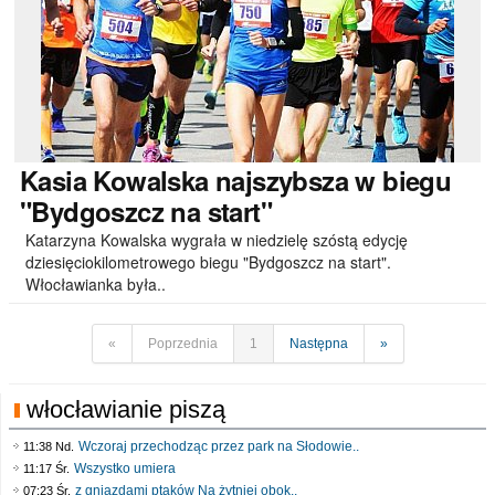
Kasia
Kowalska najszybsza w biegu
"Bydgoszcz na start"
Katarzyna Kowalska wygrała w niedzielę szóstą edycję
dziesięciokilometrowego biegu "Bydgoszcz na start".
Włocławianka była..
«
Poprzednia
1
Następna
»
włocławianie piszą
Wczoraj przechodząc przez park na Słodowie..
11:38 Nd.
Wszystko umiera
11:17 Śr.
z gniazdami ptaków Na żytniej obok..
07:23 Śr.