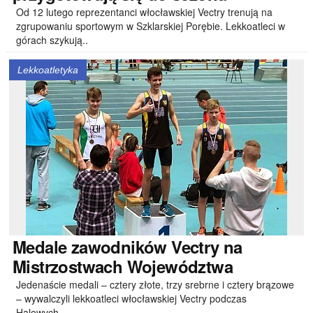
Od 12 lutego reprezentanci włocławskiej Vectry trenują na
zgrupowaniu sportowym w Szklarskiej Porębie. Lekkoatleci w
górach szykują..
Lekkoatletyka
Medale
zawodników Vectry na
Mistrzostwach Województwa
Jedenaście medali – cztery złote, trzy srebrne i cztery brązowe
– wywalczyli lekkoatleci włocławskiej Vectry podczas
Halowych..