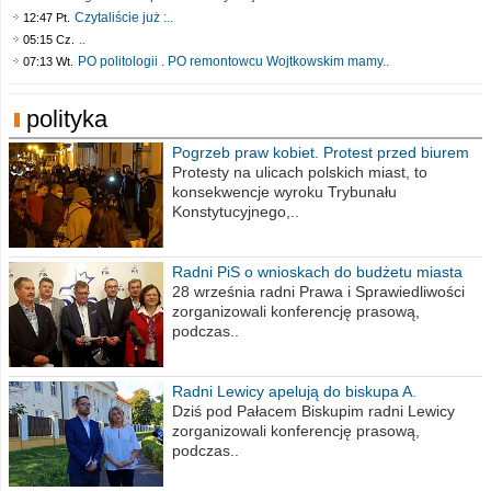
Czytaliście już :..
12:47 Pt.
..
05:15 Cz.
PO politologii . PO remontowcu Wojtkowskim mamy..
07:13 Wt.
polityka
Pogrzeb praw kobiet. Protest przed biurem
poselskim PiS
Protesty na ulicach polskich miast, to
konsekwencje wyroku Trybunału
Konstytucyjnego,..
Radni PiS o wnioskach do budżetu miasta
na 2021 rok
28 września radni Prawa i Sprawiedliwości
zorganizowali konferencję prasową,
podczas..
Radni Lewicy apelują do biskupa A.
Wiesława Meringa
Dziś pod Pałacem Biskupim radni Lewicy
zorganizowali konferencję prasową,
podczas..