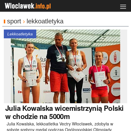
sport
›
lekkoatletyka
Lekkoatletyka
Julia
Kowalska wicemistrzynią Polski
w chodzie na 5000m
Julia Kowalska, lekkoatletka Vectry Włocławek, zdobyła w
sobotę srebrny medal podczas Ogólnopolskiej Olimpiady