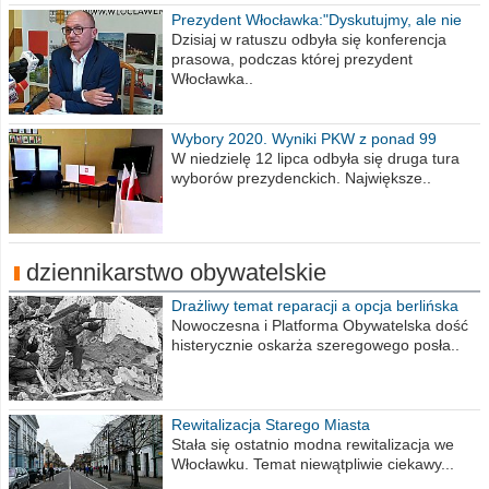
Prezydent Włocławka:"Dyskutujmy, ale nie
obrażajmy się”
Dzisiaj w ratuszu odbyła się konferencja
prasowa, podczas której prezydent
Włocławka..
Wybory 2020. Wyniki PKW z ponad 99
procent obwodów
W niedzielę 12 lipca odbyła się druga tura
wyborów prezydenckich. Największe..
dziennikarstwo obywatelskie
Drażliwy temat reparacji a opcja berlińska
Nowoczesna i Platforma Obywatelska dość
histerycznie oskarża szeregowego posła..
Rewitalizacja Starego Miasta
Stała się ostatnio modna rewitalizacja we
Włocławku. Temat niewątpliwie ciekawy...