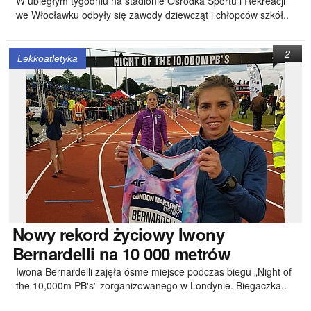
W ubiegłym tygodniu na stadionie Ośrodka Sportu i Rekreacji
we Włocławku odbyły się zawody dziewcząt i chłopców szkół..
2
Lekkoatletyka
Nowy
rekord życiowy Iwony
Bernardelli na 10 000 metrów
Iwona Bernardelli zajęła ósme miejsce podczas biegu „Night of
the 10,000m PB's” zorganizowanego w Londynie. Biegaczka..