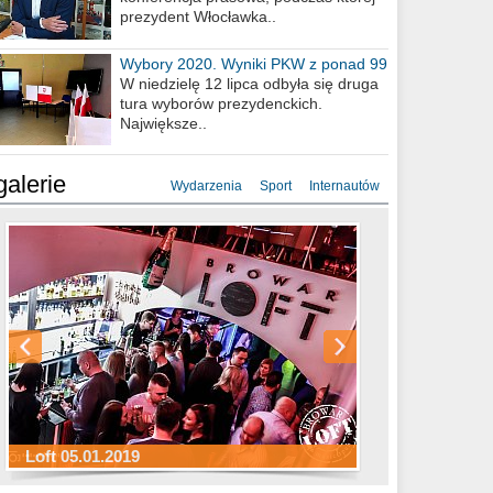
prezydent Włocławka..
Wybory 2020. Wyniki PKW z ponad 99
procent obwodów
W niedzielę 12 lipca odbyła się druga
tura wyborów prezydenckich.
Największe..
galerie
Wydarzenia
Sport
Internautów
Sylwester Hotel Młyn 31.12.2018
Sylwester Miejski 31.12.2018
Sylwester Loft 31.12.2018
Loft 05.01.2019
Sylwester Podgrodzie 31.12.2018
Sylwester Pensjonat Michelin 31.12.2018