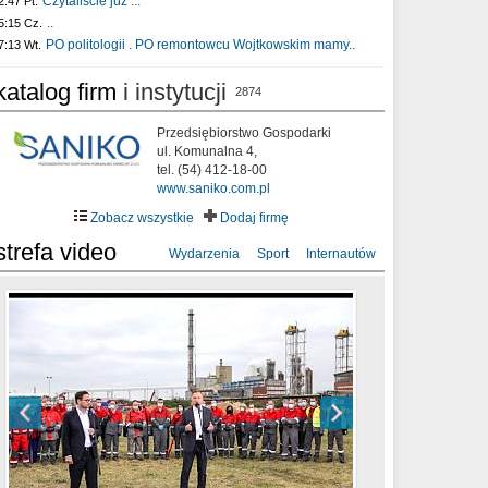
Czytaliście już :..
2:47 Pt.
..
5:15 Cz.
PO politologii . PO remontowcu Wojtkowskim mamy..
7:13 Wt.
katalog firm
i instytucji
2874
Przedsiębiorstwo Gospodarki
ul. Komunalna 4,
tel. (54) 412-18-00
www.saniko.com.pl
Zobacz wszystkie
Dodaj firmę
strefa video
Wydarzenia
Sport
Internautów
sixf33t .Last Year DRONE FOOTAGE
XXIII Sesja Rady Miasta Włocławek VIII
Ni To Ponk - W oczach mamy strach
Włocławek
kadencji w dniu 09.06.2020 r.