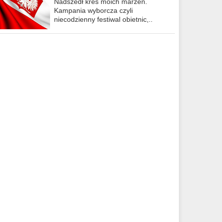
Nadszedł kres moich marzeń.
Kampania wyborcza czyli
niecodzienny festiwal obietnic,..