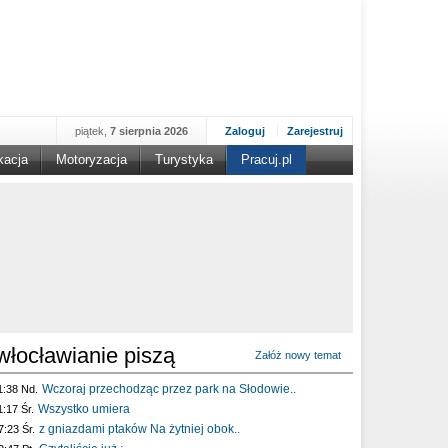
piątek,
7 sierpnia 2026
Zaloguj
Zarejestruj
kacja
Motoryzacja
Turystyka
Pracuj.pl
włocławianie piszą
Załóż nowy temat
Wczoraj przechodząc przez park na Słodowie..
1:38 Nd.
Wszystko umiera
1:17 Śr.
z gniazdami ptaków Na żytniej obok..
7:23 Śr.