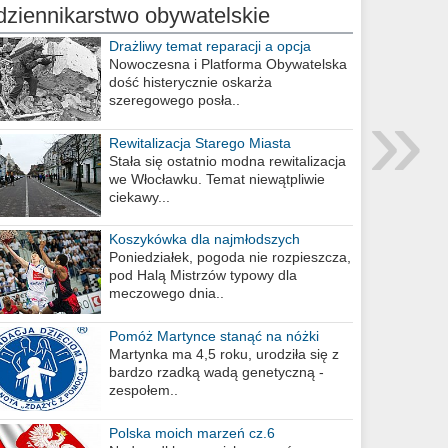
dziennikarstwo obywatelskie
Drażliwy temat reparacji a opcja
berlińska
Nowoczesna i Platforma Obywatelska
dość histerycznie oskarża
»
szeregowego posła..
Rewitalizacja Starego Miasta
Stała się ostatnio modna rewitalizacja
we Włocławku. Temat niewątpliwie
ciekawy...
Koszykówka dla najmłodszych
Poniedziałek, pogoda nie rozpieszcza,
pod Halą Mistrzów typowy dla
meczowego dnia..
Pomóż Martynce stanąć na nóżki
Martynka ma 4,5 roku, urodziła się z
bardzo rzadką wadą genetyczną -
zespołem..
Polska moich marzeń cz.6