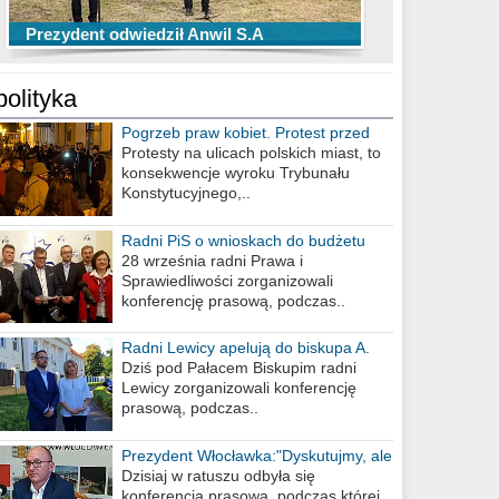
TOP 10 przechwytów Anwilu Włocławek
TOP 5 rzutów Anwilu Włocławek w BCL
Prezydent odwiedził Anwil S.A
w EBL w sezonie 2019/2020
w sezonie 2019/2020
polityka
Pogrzeb praw kobiet. Protest przed
biurem poselskim PiS
Protesty na ulicach polskich miast, to
konsekwencje wyroku Trybunału
Konstytucyjnego,..
Radni PiS o wnioskach do budżetu
miasta na 2021 rok
28 września radni Prawa i
Sprawiedliwości zorganizowali
konferencję prasową, podczas..
Radni Lewicy apelują do biskupa A.
Wiesława Meringa
Dziś pod Pałacem Biskupim radni
Lewicy zorganizowali konferencję
prasową, podczas..
Prezydent Włocławka:"Dyskutujmy, ale
nie obrażajmy się”
Dzisiaj w ratuszu odbyła się
konferencja prasowa, podczas której