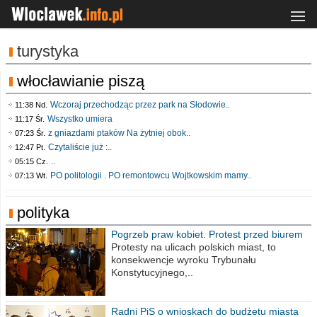
turystyka
włocławianie piszą
Wczoraj przechodząc przez park na Słodowie..
11:38 Nd.
Wszystko umiera
11:17 Śr.
z gniazdami ptaków Na żytniej obok..
07:23 Śr.
Czytaliście już :..
12:47 Pt.
..
05:15 Cz.
PO politologii . PO remontowcu Wojtkowskim mamy..
07:13 Wt.
polityka
Pogrzeb praw kobiet. Protest przed biurem
poselskim PiS
Protesty na ulicach polskich miast, to
konsekwencje wyroku Trybunału
Konstytucyjnego,..
Radni PiS o wnioskach do budżetu miasta