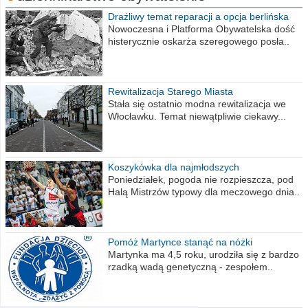
Drażliwy temat reparacji a opcja berlińska
Nowoczesna i Platforma Obywatelska dość
histerycznie oskarża szeregowego posła..
Rewitalizacja Starego Miasta
Stała się ostatnio modna rewitalizacja we
Włocławku. Temat niewątpliwie ciekawy...
Koszykówka dla najmłodszych
Poniedziałek, pogoda nie rozpieszcza, pod
Halą Mistrzów typowy dla meczowego dnia..
Pomóż Martynce stanąć na nóżki
Martynka ma 4,5 roku, urodziła się z bardzo
rzadką wadą genetyczną - zespołem..