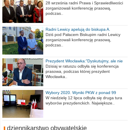
na 2021 rok
28 września radni Prawa i Sprawiedliwości
zorganizowali konferencję prasową,
podczas..
Radni Lewicy apelują do biskupa A.
Wiesława Meringa
Dziś pod Pałacem Biskupim radni Lewicy
zorganizowali konferencję prasową,
podczas..
Prezydent Włocławka:"Dyskutujmy, ale nie
obrażajmy się”
Dzisiaj w ratuszu odbyła się konferencja
prasowa, podczas której prezydent
Włocławka..
Wybory 2020. Wyniki PKW z ponad 99
procent obwodów
W niedzielę 12 lipca odbyła się druga tura
wyborów prezydenckich. Największe..
dziennikarstwo obywatelskie