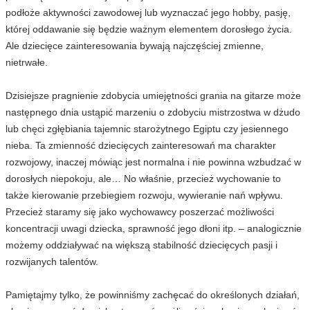
podłoże aktywności zawodowej lub wyznaczać jego hobby, pasję,
której oddawanie się będzie ważnym elementem dorosłego życia.
Ale dziecięce zainteresowania bywają najczęściej zmienne,
nietrwałe.
Dzisiejsze pragnienie zdobycia umiejętności grania na gitarze może
następnego dnia ustąpić marzeniu o zdobyciu mistrzostwa w dżudo
lub chęci zgłębiania tajemnic starożytnego Egiptu czy jesiennego
nieba. Ta zmienność dziecięcych zainteresowań ma charakter
rozwojowy, inaczej mówiąc jest normalna i nie powinna wzbudzać w
dorosłych niepokoju, ale… No właśnie, przecież wychowanie to
także kierowanie przebiegiem rozwoju, wywieranie nań wpływu.
Przecież staramy się jako wychowawcy poszerzać możliwości
koncentracji uwagi dziecka, sprawność jego dłoni itp. – analogicznie
możemy oddziaływać na większą stabilność dziecięcych pasji i
rozwijanych talentów.
Pamiętajmy tylko, że powinniśmy zachęcać do określonych działań,