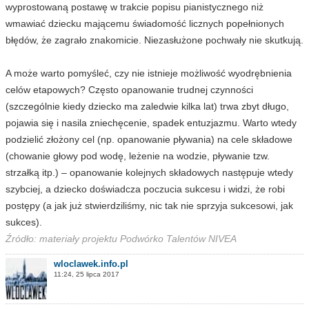
wyprostowaną postawę w trakcie popisu pianistycznego niż
wmawiać dziecku mającemu świadomość licznych popełnionych
błędów, że zagrało znakomicie. Niezasłużone pochwały nie skutkują.
A może warto pomyśleć, czy nie istnieje możliwość wyodrębnienia
celów etapowych? Często opanowanie trudnej czynności
(szczególnie kiedy dziecko ma zaledwie kilka lat) trwa zbyt długo,
pojawia się i nasila zniechęcenie, spadek entuzjazmu. Warto wtedy
podzielić złożony cel (np. opanowanie pływania) na cele składowe
(chowanie głowy pod wodę, leżenie na wodzie, pływanie tzw.
strzałką itp.) – opanowanie kolejnych składowych następuje wtedy
szybciej, a dziecko doświadcza poczucia sukcesu i widzi, że robi
postępy (a jak już stwierdziliśmy, nic tak nie sprzyja sukcesowi, jak
sukces).
Źródło: materiały projektu Podwórko Talentów NIVEA
wloclawek.info.pl
11:24, 25 lipca 2017