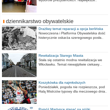
wyborów prezydenckich. Największe..
dziennikarstwo obywatelskie
Drażliwy temat reparacji a opcja berlińska
Nowoczesna i Platforma Obywatelska dość
histerycznie oskarża szeregowego posła..
Rewitalizacja Starego Miasta
Stała się ostatnio modna rewitalizacja we
Włocławku. Temat niewątpliwie ciekawy...
Koszykówka dla najmłodszych
Poniedziałek, pogoda nie rozpieszcza, pod
Halą Mistrzów typowy dla meczowego dnia..
Pomóż Martynce stanąć na nóżki