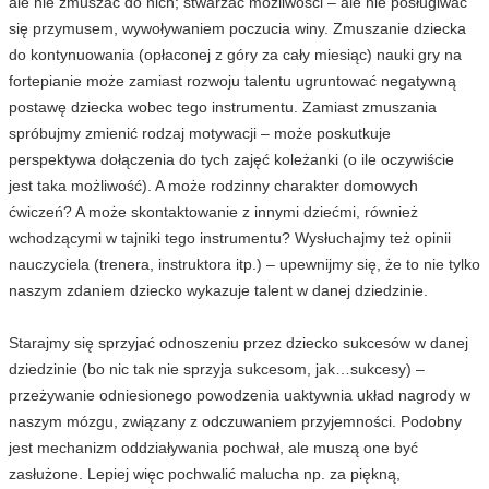
ale nie zmuszać do nich; stwarzać możliwości – ale nie posługiwać
się przymusem, wywoływaniem poczucia winy. Zmuszanie dziecka
do kontynuowania (opłaconej z góry za cały miesiąc) nauki gry na
fortepianie może zamiast rozwoju talentu ugruntować negatywną
postawę dziecka wobec tego instrumentu. Zamiast zmuszania
spróbujmy zmienić rodzaj motywacji – może poskutkuje
perspektywa dołączenia do tych zajęć koleżanki (o ile oczywiście
jest taka możliwość). A może rodzinny charakter domowych
ćwiczeń? A może skontaktowanie z innymi dziećmi, również
wchodzącymi w tajniki tego instrumentu? Wysłuchajmy też opinii
nauczyciela (trenera, instruktora itp.) – upewnijmy się, że to nie tylko
naszym zdaniem dziecko wykazuje talent w danej dziedzinie.
Starajmy się sprzyjać odnoszeniu przez dziecko sukcesów w danej
dziedzinie (bo nic tak nie sprzyja sukcesom, jak…sukcesy) –
przeżywanie odniesionego powodzenia uaktywnia układ nagrody w
naszym mózgu, związany z odczuwaniem przyjemności. Podobny
jest mechanizm oddziaływania pochwał, ale muszą one być
zasłużone. Lepiej więc pochwalić malucha np. za piękną,