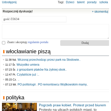
Udostępnij
Tagi:
Dzieci
talent
porady
szkoła
Rozpocznij dyskusję!
+ skomentuj
Znam i akceptuję
regulamin portalu
włocławianie piszą
Wczoraj przechodząc przez park na Słodowie..
11:38 Nd.
Wszystko umiera
11:17 Śr.
z gniazdami ptaków Na żytniej obok..
07:23 Śr.
Czytaliście już :..
12:47 Pt.
..
05:15 Cz.
PO politologii . PO remontowcu Wojtkowskim mamy..
07:13 Wt.
polityka
Pogrzeb praw kobiet. Protest przed biurem
poselskim PiS
Protesty na ulicach polskich miast, to