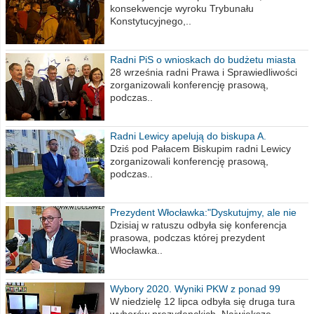
konsekwencje wyroku Trybunału
Konstytucyjnego,..
Radni PiS o wnioskach do budżetu miasta
na 2021 rok
28 września radni Prawa i Sprawiedliwości
zorganizowali konferencję prasową,
podczas..
Radni Lewicy apelują do biskupa A.
Wiesława Meringa
Dziś pod Pałacem Biskupim radni Lewicy
zorganizowali konferencję prasową,
podczas..
Prezydent Włocławka:"Dyskutujmy, ale nie
obrażajmy się”
Dzisiaj w ratuszu odbyła się konferencja
prasowa, podczas której prezydent
Włocławka..
Wybory 2020. Wyniki PKW z ponad 99
procent obwodów
W niedzielę 12 lipca odbyła się druga tura