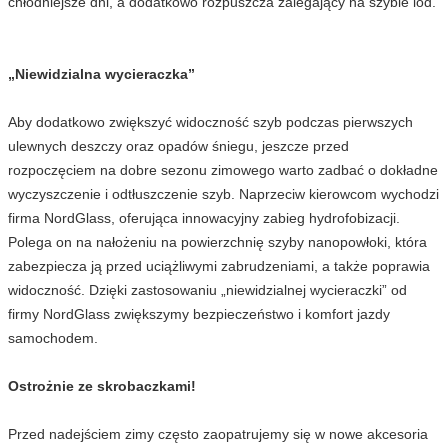
chłodniejsze dni, a dodatkowo rozpuszcza zalegający na szybie lód.
„Niewidzialna wycieraczka”
Aby dodatkowo zwiększyć widoczność szyb podczas pierwszych
ulewnych deszczy oraz opadów śniegu, jeszcze przed
rozpoczęciem na dobre sezonu zimowego warto zadbać o dokładne
wyczyszczenie i odtłuszczenie szyb. Naprzeciw kierowcom wychodzi
firma NordGlass, oferująca innowacyjny zabieg hydrofobizacji.
Polega on na nałożeniu na powierzchnię szyby nanopowłoki, która
zabezpiecza ją przed uciążliwymi zabrudzeniami, a także poprawia
widoczność. Dzięki zastosowaniu „niewidzialnej wycieraczki” od
firmy NordGlass zwiększymy bezpieczeństwo i komfort jazdy
samochodem.
Ostrożnie ze skrobaczkami!
Przed nadejściem zimy często zaopatrujemy się w nowe akcesoria