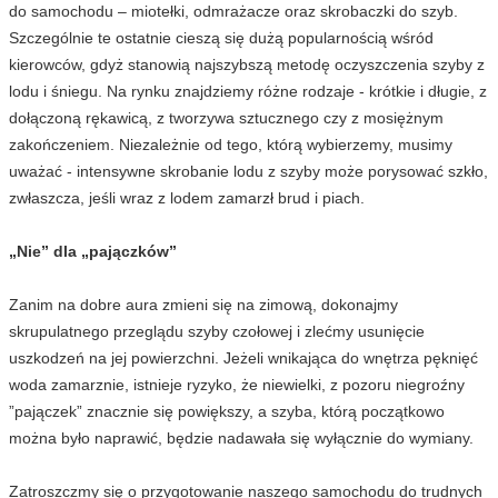
do samochodu – miotełki, odmrażacze oraz skrobaczki do szyb.
Szczególnie te ostatnie cieszą się dużą popularnością wśród
kierowców, gdyż stanowią najszybszą metodę oczyszczenia szyby z
lodu i śniegu. Na rynku znajdziemy różne rodzaje - krótkie i długie, z
dołączoną rękawicą, z tworzywa sztucznego czy z mosiężnym
zakończeniem. Niezależnie od tego, którą wybierzemy, musimy
uważać - intensywne skrobanie lodu z szyby może porysować szkło,
zwłaszcza, jeśli wraz z lodem zamarzł brud i piach.
„Nie” dla „pajączków”
Zanim na dobre aura zmieni się na zimową, dokonajmy
skrupulatnego przeglądu szyby czołowej i zlećmy usunięcie
uszkodzeń na jej powierzchni. Jeżeli wnikająca do wnętrza pęknięć
woda zamarznie, istnieje ryzyko, że niewielki, z pozoru niegroźny
”pajączek” znacznie się powiększy, a szyba, którą początkowo
można było naprawić, będzie nadawała się wyłącznie do wymiany.
Zatroszczmy się o przygotowanie naszego samochodu do trudnych