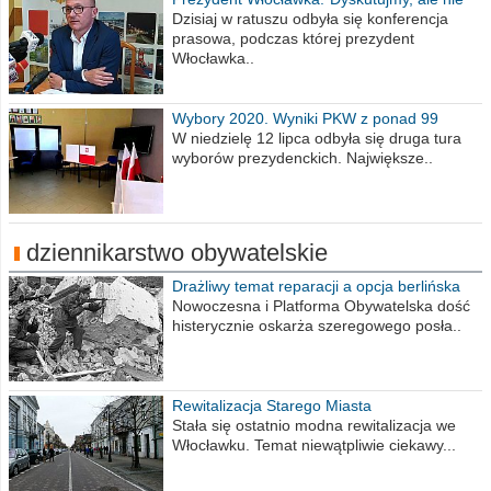
obrażajmy się”
Dzisiaj w ratuszu odbyła się konferencja
prasowa, podczas której prezydent
Włocławka..
Wybory 2020. Wyniki PKW z ponad 99
procent obwodów
W niedzielę 12 lipca odbyła się druga tura
wyborów prezydenckich. Największe..
dziennikarstwo obywatelskie
Drażliwy temat reparacji a opcja berlińska
Nowoczesna i Platforma Obywatelska dość
histerycznie oskarża szeregowego posła..
Rewitalizacja Starego Miasta
Stała się ostatnio modna rewitalizacja we
Włocławku. Temat niewątpliwie ciekawy...