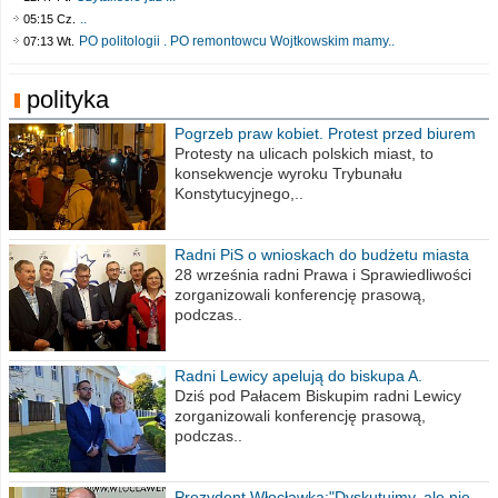
..
05:15 Cz.
PO politologii . PO remontowcu Wojtkowskim mamy..
07:13 Wt.
polityka
Pogrzeb praw kobiet. Protest przed biurem
poselskim PiS
Protesty na ulicach polskich miast, to
konsekwencje wyroku Trybunału
Konstytucyjnego,..
Radni PiS o wnioskach do budżetu miasta
na 2021 rok
28 września radni Prawa i Sprawiedliwości
zorganizowali konferencję prasową,
podczas..
Radni Lewicy apelują do biskupa A.
Wiesława Meringa
Dziś pod Pałacem Biskupim radni Lewicy
zorganizowali konferencję prasową,
podczas..
Prezydent Włocławka:"Dyskutujmy, ale nie