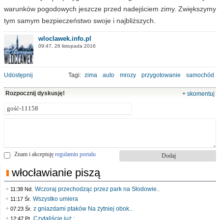
warunków pogodowych jeszcze przed nadejściem zimy. Zwiększymy
tym samym bezpieczeństwo swoje i najbliższych.
wloclawek.info.pl
09:47, 26 listopada 2016
Udostępnij
Tagi:
zima
auto
mrozy
przygotowanie
samochód
Rozpocznij dyskusję!
+ skomentuj
Znam i akceptuję
regulamin portalu
włocławianie piszą
Wczoraj przechodząc przez park na Słodowie..
11:38 Nd.
Wszystko umiera
11:17 Śr.
z gniazdami ptaków Na żytniej obok..
07:23 Śr.
Czytaliście już :..
12:47 Pt.