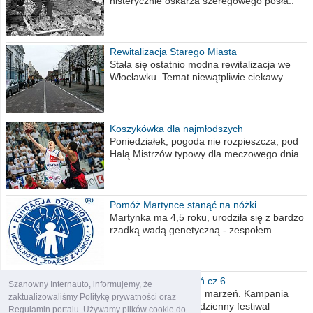
histerycznie oskarża szeregowego posła..
Rewitalizacja Starego Miasta
Stała się ostatnio modna rewitalizacja we
Włocławku. Temat niewątpliwie ciekawy...
Koszykówka dla najmłodszych
Poniedziałek, pogoda nie rozpieszcza, pod
Halą Mistrzów typowy dla meczowego dnia..
Pomóż Martynce stanąć na nóżki
Martynka ma 4,5 roku, urodziła się z bardzo
rzadką wadą genetyczną - zespołem..
Polska moich marzeń cz.6
Szanowny Internauto, informujemy, że
Nadszedł kres moich marzeń. Kampania
zaktualizowaliśmy Politykę prywatności oraz
wyborcza czyli niecodzienny festiwal
Regulamin portalu. Używamy plików cookie do