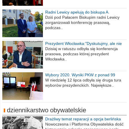
Radni Lewicy apelują do biskupa A.
Wiesława Meringa
Dziś pod Pałacem Biskupim radni Lewicy
zorganizowali konferencję prasową,
podczas..
Prezydent Włocławka:"Dyskutujmy, ale nie
obrażajmy się”
Dzisiaj w ratuszu odbyła się konferencja
prasowa, podczas której prezydent
Włocławka..
Wybory 2020. Wyniki PKW z ponad 99
procent obwodów
W niedzielę 12 lipca odbyła się druga tura
wyborów prezydenckich. Największe..
dziennikarstwo obywatelskie
Drażliwy temat reparacji a opcja berlińska
Nowoczesna i Platforma Obywatelska dość