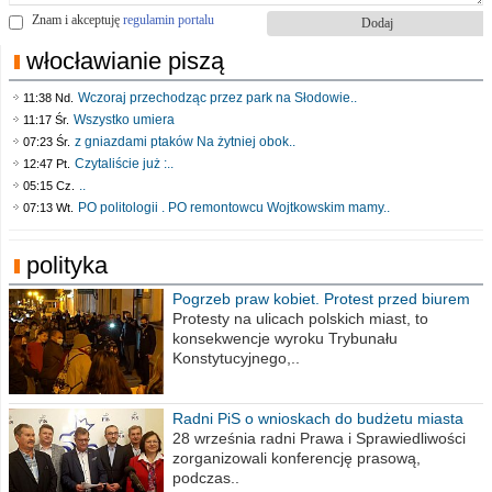
Znam i akceptuję
regulamin portalu
włocławianie piszą
Wczoraj przechodząc przez park na Słodowie..
11:38 Nd.
Wszystko umiera
11:17 Śr.
z gniazdami ptaków Na żytniej obok..
07:23 Śr.
Czytaliście już :..
12:47 Pt.
..
05:15 Cz.
PO politologii . PO remontowcu Wojtkowskim mamy..
07:13 Wt.
polityka
Pogrzeb praw kobiet. Protest przed biurem
poselskim PiS
Protesty na ulicach polskich miast, to
konsekwencje wyroku Trybunału
Konstytucyjnego,..
Radni PiS o wnioskach do budżetu miasta
na 2021 rok
28 września radni Prawa i Sprawiedliwości
zorganizowali konferencję prasową,
podczas..