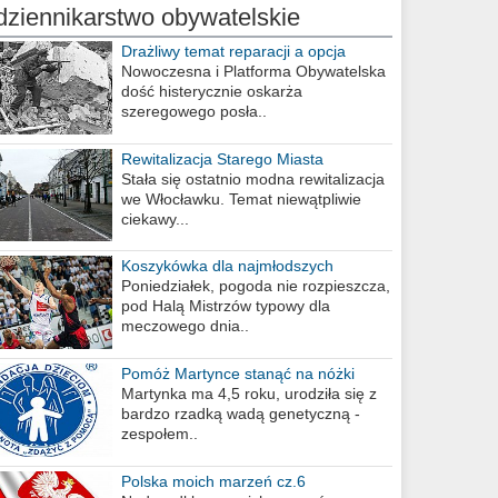
dziennikarstwo obywatelskie
Drażliwy temat reparacji a opcja
berlińska
Nowoczesna i Platforma Obywatelska
dość histerycznie oskarża
szeregowego posła..
Rewitalizacja Starego Miasta
Stała się ostatnio modna rewitalizacja
we Włocławku. Temat niewątpliwie
ciekawy...
Koszykówka dla najmłodszych
Poniedziałek, pogoda nie rozpieszcza,
pod Halą Mistrzów typowy dla
meczowego dnia..
Pomóż Martynce stanąć na nóżki
Martynka ma 4,5 roku, urodziła się z
bardzo rzadką wadą genetyczną -
zespołem..
Polska moich marzeń cz.6