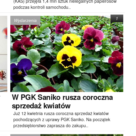
(KAS) przejęła 1,4 mln sztuk nielegalnych papierosów
podczas kontroli samochodu..
1
Wydarzenia
y
W
PGK Saniko rusza coroczna
sprzedaż kwiatów
Już 12 kwietnia rusza coroczna sprzedaż kwiatów
pochodzących z uprawy PGK Saniko. Na początek
przedsiębiorstwo zaprasza do zakupu..