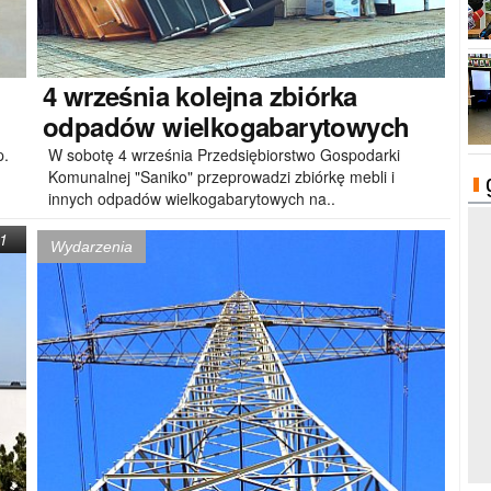
4
września kolejna zbiórka
odpadów wielkogabarytowych
p.
W sobotę 4 września Przedsiębiorstwo Gospodarki
Komunalnej "Saniko" przeprowadzi zbiórkę mebli i
innych odpadów wielkogabarytowych na..
1
Wydarzenia