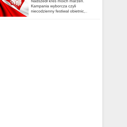
Nadszedł kres moich marzeń.
Kampania wyborcza czyli
niecodzienny festiwal obietnic,..