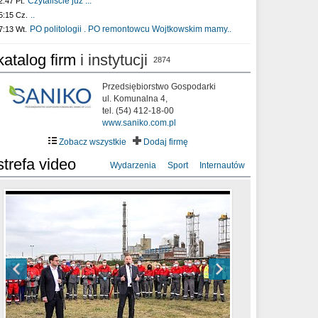
Czytaliście już :..
2:47 Pt.
..
5:15 Cz.
PO politologii . PO remontowcu Wojtkowskim mamy..
7:13 Wt.
katalog firm
i instytucji
2874
Przedsiębiorstwo Gospodarki
ul. Komunalna 4,
tel. (54) 412-18-00
www.saniko.com.pl
Zobacz wszystkie
Dodaj firmę
strefa video
Wydarzenia
Sport
Internautów
sixf33t .Last Year DRONE FOOTAGE
XXIII Sesja Rady Miasta Włocławek VIII
Ni To Ponk - W oczach mamy strach
Włocławek
kadencji w dniu 09.06.2020 r.