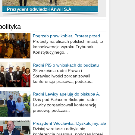
TOP 10 przechwytów Anwilu Włocławek
TOP 5 rzutów Anwilu Włocławek w BCL
Prezydent odwiedził Anwil S.A
w EBL w sezonie 2019/2020
w sezonie 2019/2020
polityka
Pogrzeb praw kobiet. Protest przed
biurem poselskim PiS
Protesty na ulicach polskich miast, to
konsekwencje wyroku Trybunału
Konstytucyjnego,..
Radni PiS o wnioskach do budżetu
miasta na 2021 rok
28 września radni Prawa i
Sprawiedliwości zorganizowali
konferencję prasową, podczas..
Radni Lewicy apelują do biskupa A.
Wiesława Meringa
Dziś pod Pałacem Biskupim radni
Lewicy zorganizowali konferencję
prasową, podczas..
Prezydent Włocławka:"Dyskutujmy, ale
nie obrażajmy się”
Dzisiaj w ratuszu odbyła się
konferencja prasowa, podczas której