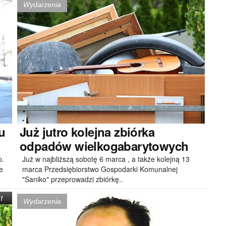
Wydarzenia
u
Już
jutro kolejna zbiórka
odpadów wielkogabarytowych
p.
Już w najbliższą sobotę 6 marca , a także kolejną 13
e
marca Przedsiębiorstwo Gospodarki Komunalnej
"Saniko" przeprowadzi zbiórkę..
1
Wydarzenia