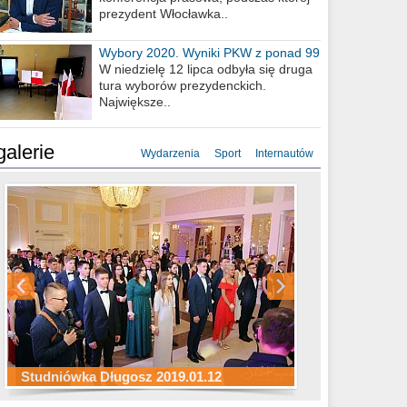
prezydent Włocławka..
Wybory 2020. Wyniki PKW z ponad 99
procent obwodów
W niedzielę 12 lipca odbyła się druga
tura wyborów prezydenckich.
Największe..
galerie
Wydarzenia
Sport
Internautów
Studniówka ZS Ekonomicznych
Studniówka Kopernik 2019.01.11
Studniówka LMK 2019.01.05
2019.01.05
Studniówka Długosz 2019.01.12
ZS Budowlanych 2019.01.12
Studniówka LZK 2019.01.11