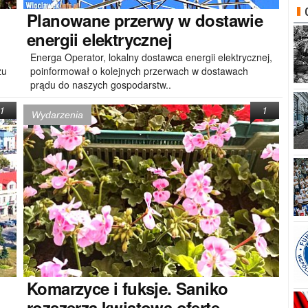
Planowane
przerwy w dostawie
energii elektrycznej
Energa Operator, lokalny dostawca energii elektrycznej,
zu
poinformował o kolejnych przerwach w dostawach
prądu do naszych gospodarstw..
1
1
Wydarzenia
Komarzyce
i fuksje. Saniko
rozszerza kwiatową ofertę