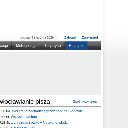
sobota,
8 sierpnia 2026
Zaloguj
Zarejestruj
kacja
Motoryzacja
Turystyka
Pracuj.pl
włocławianie piszą
Załóż nowy temat
Wczoraj przechodząc przez park na Słodowie..
1:38 Nd.
Wszystko umiera
1:17 Śr.
z gniazdami ptaków Na żytniej obok..
7:23 Śr.