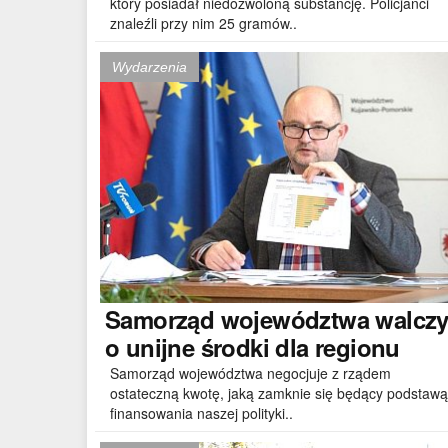
który posiadał niedozwoloną substancję. Policjanci
znaleźli przy nim 25 gramów..
Wydarzenia
Samorząd
województwa walcz
o unijne środki dla regionu
Samorząd województwa negocjuje z rządem
ostateczną kwotę, jaką zamknie się będący podstawą
finansowania naszej polityki..