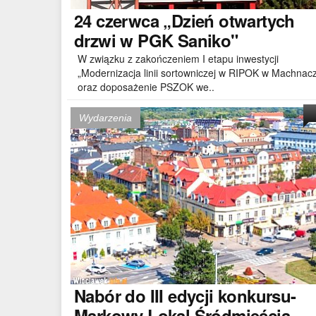
24
czerwca „Dzień otwartych
drzwi w PGK Saniko"
W związku z zakończeniem I etapu inwestycji
„Modernizacja linii sortowniczej w RIPOK w Machnac
oraz doposażenie PSZOK we..
Wydarzenia
Nabór
do III edycji konkursu-
Markowy Lokal Śródmieścia