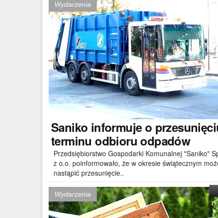
Wydarzenia
Saniko
informuje o przesunięci
terminu odbioru odpadów
Przedsiębiorstwo Gospodarki Komunalnej "Saniko" S
z o.o. poinformowało, że w okresie świątecznym moż
nastąpić przesunięcie..
Wydarzenia