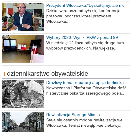
Prezydent Włocławka:"Dyskutujmy, ale nie
obrażajmy się”
Dzisiaj w ratuszu odbyła się konferencja
prasowa, podczas której prezydent
Włocławka..
Wybory 2020. Wyniki PKW z ponad 99
procent obwodów
W niedzielę 12 lipca odbyła się druga tura
wyborów prezydenckich. Największe..
dziennikarstwo obywatelskie
Drażliwy temat reparacji a opcja berlińska
Nowoczesna i Platforma Obywatelska dość
histerycznie oskarża szeregowego posła..
Rewitalizacja Starego Miasta
Stała się ostatnio modna rewitalizacja we
Włocławku. Temat niewątpliwie ciekawy...