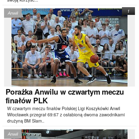
1
Anwil
Porażka
Anwilu w czwartym meczu
finałów PLK
W czwartym meczu finałów Polskiej Ligi Koszykówki Anwil
Włocławek przegrał 69:67 z osłabioną dwoma zawodnikami
drużyną BM Slam..
Anwil