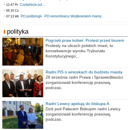
Czytaliście już :..
12:47 Pt.
..
05:15 Cz.
PO politologii . PO remontowcu Wojtkowskim mamy..
07:13 Wt.
polityka
Pogrzeb praw kobiet. Protest przed biurem
poselskim PiS
Protesty na ulicach polskich miast, to
konsekwencje wyroku Trybunału
Konstytucyjnego,..
Radni PiS o wnioskach do budżetu miasta
na 2021 rok
28 września radni Prawa i Sprawiedliwości
zorganizowali konferencję prasową,
podczas..
Radni Lewicy apelują do biskupa A.
Wiesława Meringa
Dziś pod Pałacem Biskupim radni Lewicy
zorganizowali konferencję prasową,
podczas..