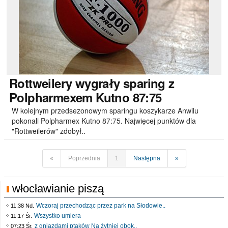
Rottweilery
wygrały sparing z
Polpharmexem Kutno 87:75
W kolejnym przedsezonowym sparingu koszykarze Anwilu
pokonali Polpharmex Kutno 87:75. Najwięcej punktów dla
"Rottweilerów" zdobył..
«
Poprzednia
1
Następna
»
włocławianie piszą
Wczoraj przechodząc przez park na Słodowie..
11:38 Nd.
Wszystko umiera
11:17 Śr.
z gniazdami ptaków Na żytniej obok..
07:23 Śr.