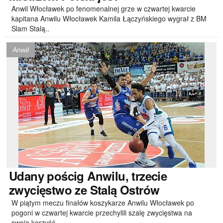
Anwil Włocławek po fenomenalnej grze w czwartej kwarcie
kapitana Anwilu Włocławek Kamila Łączyńskiego wygrał z BM
Slam Stalą..
Anwil
Udany
pościg Anwilu, trzecie
zwycięstwo ze Stalą Ostrów
W piątym meczu finałów koszykarze Anwilu Włocławek po
pogoni w czwartej kwarcie przechylili szalę zwycięstwa na
swoją korzyść...