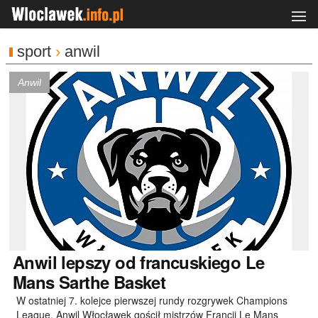
sport
›
anwil
Anwil
Anwil
lepszy od francuskiego Le
Mans Sarthe Basket
W ostatniej 7. kolejce pierwszej rundy rozgrywek Champions
League, Anwil Włocławek gościł mistrzów Francji Le Mans