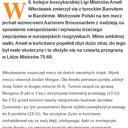
W
6. kolejce koszykarskiej Ligi Mistrzów Anwil
Włocławek zmierzył się z tureckim Banvitem
w Bandirmie. Mistrzowie Polski na ten mecz
jechali wzmocnieni Aaronem Broussardem z nadzieją na
sprawienie niespodzianki i wyrwaniu trzeciego
zwycięstwa w europejskich rozgrywkach. Mimo ambitnej
walki, Anwil w końcówce popełnił zbyt dużo strat, do tego
był mało skuteczny i to złożyło się na czwartą przegraną
w Lidze Mistrzów 75:68.
Włocławianie rozpoczęli mecz od dwóch niecelnych trójek. Wynik
meczu otworzył Jordan Morgan. Dla Anwilu pierwsze punkty zdobył
Josip Sobin w drugiej minucie (6:4). Turecki zespół za sprawą
Morgana (9 pkt w 1 kw.) utrzymywał minimalną przewagę (13:11).
Na 2:52 przed końcem kwarty niesportowo faulował Jarosław
Zyskowski i po tym przewinieniu Banvit szybko powiększył przewagę
do 8 punktów (19:11). Na szczęście Zyzio w końcówce
zrehabilitował się za swój błąd, zdobywając 4pkt co zmniejszyło
stratę Anwilu i po pierwszej kwarcie włocławianie przegrywali