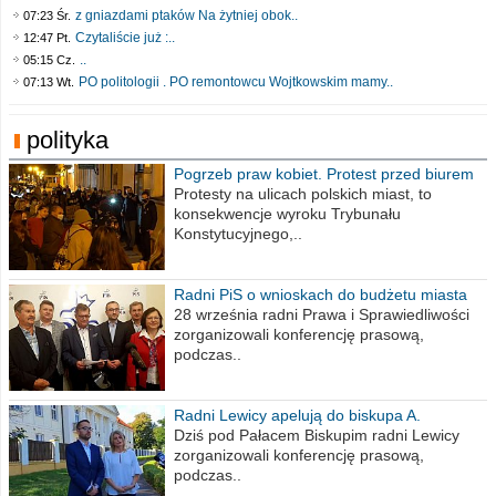
z gniazdami ptaków Na żytniej obok..
07:23 Śr.
Czytaliście już :..
12:47 Pt.
..
05:15 Cz.
PO politologii . PO remontowcu Wojtkowskim mamy..
07:13 Wt.
polityka
Pogrzeb praw kobiet. Protest przed biurem
poselskim PiS
Protesty na ulicach polskich miast, to
konsekwencje wyroku Trybunału
Konstytucyjnego,..
Radni PiS o wnioskach do budżetu miasta
na 2021 rok
28 września radni Prawa i Sprawiedliwości
zorganizowali konferencję prasową,
podczas..
Radni Lewicy apelują do biskupa A.
Wiesława Meringa
Dziś pod Pałacem Biskupim radni Lewicy
zorganizowali konferencję prasową,
podczas..