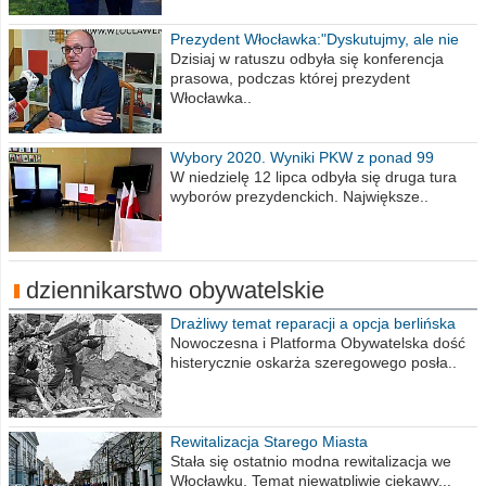
Prezydent Włocławka:"Dyskutujmy, ale nie
obrażajmy się”
Dzisiaj w ratuszu odbyła się konferencja
prasowa, podczas której prezydent
Włocławka..
Wybory 2020. Wyniki PKW z ponad 99
procent obwodów
W niedzielę 12 lipca odbyła się druga tura
wyborów prezydenckich. Największe..
dziennikarstwo obywatelskie
Drażliwy temat reparacji a opcja berlińska
Nowoczesna i Platforma Obywatelska dość
histerycznie oskarża szeregowego posła..
Rewitalizacja Starego Miasta
Stała się ostatnio modna rewitalizacja we
Włocławku. Temat niewątpliwie ciekawy...