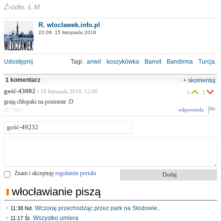
Źródło: Ł.M.
R. wloclawek.info.pl
22:09, 15 listopada 2018
Udostępnij
Tagi:
anwil
koszykówka
Banvit
Bandirma
Turcja
1 komentarz
+ skomentuj
gość-43082
• 16 listopada 2018, 12:00
1
1
grają chłopaki na poziomie :D
odpowiedz
ID:79693
Znam i akceptuję
regulamin portalu
włocławianie piszą
Wczoraj przechodząc przez park na Słodowie..
11:38 Nd.
Wszystko umiera
11:17 Śr.