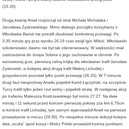
(15:20).
Drugą kwartę Anwil rozpoczął od strat Michała Michalaka i
Jarosława Zyskowskiego. Mimo słabego początku koszykarzy z
Włocławka Banvit nie potrafił zbudować konkretnej przewagi. Po
3:30 minuty gry przy wyniku 26:19 czas wziął Igor Milicić. Włocławski
szkoleniowiec dawno nie był tak zdenerwowany. W większości miał
zastrzeżenia do Josipa Sobina o jego zachowanie w obronie. Po
wznowionej grze, pierwszą celną trójkę dla włocławian trafił Jarosław
Zyskowski, w kolejnej akcji drugą trafił Walerij Lichodiej i
gospodarzom pozostał tylko punkt przewagi (26:25). W 7 minucie
drugi faul niesportowy Anwilu popełnił Kamil Łączyński, na szczęście
Turcy trafili tylko jeden rzut wolny i popełnili stratę. W następnej akcji
po trafieniu Mateusza Kostrzewskiego był remis 27:27. Na dwie
minuty i 11 sekund przed końcem pierwszej połowy zza linii 6,75cm
w kontrze trafił Lichodiej, tym samym wyprowadził Anwil na pierwsze
prowadzenie w meczu (29:30). Po niespełna minucie dołożył kolejne
dwa „oczka” spod kosza i Mistrz Polski prowadził trzema punktami.