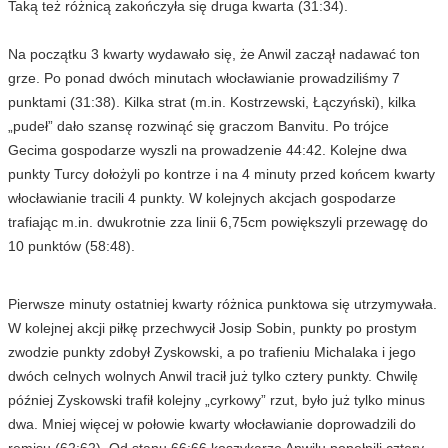
Taką też różnicą zakończyła się druga kwarta (31:34).
Na początku 3 kwarty wydawało się, że Anwil zaczął nadawać ton
grze. Po ponad dwóch minutach włocławianie prowadziliśmy 7
punktami (31:38). Kilka strat (m.in. Kostrzewski, Łączyński), kilka
„pudeł” dało szansę rozwinąć się graczom Banvitu. Po trójce
Gecima gospodarze wyszli na prowadzenie 44:42. Kolejne dwa
punkty Turcy dołożyli po kontrze i na 4 minuty przed końcem kwarty
włocławianie tracili 4 punkty. W kolejnych akcjach gospodarze
trafiając m.in. dwukrotnie zza linii 6,75cm powiększyli przewagę do
10 punktów (58:48).
Pierwsze minuty ostatniej kwarty różnica punktowa się utrzymywała.
W kolejnej akcji piłkę przechwycił Josip Sobin, punkty po prostym
zwodzie punkty zdobył Zyskowski, a po trafieniu Michalaka i jego
dwóch celnych wolnych Anwil tracił już tylko cztery punkty. Chwilę
później Zyskowski trafił kolejny „cyrkowy” rzut, było już tylko minus
dwa. Mniej więcej w połowie kwarty włocławianie doprowadzili do
remisu (62:62). Od stanu 66:66 koszykarze Anwilu popełnili cztery