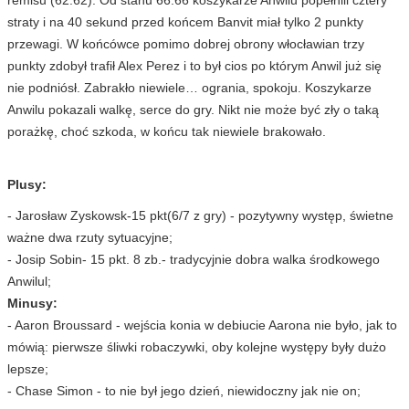
straty i na 40 sekund przed końcem Banvit miał tylko 2 punkty
przewagi. W końcówce pomimo dobrej obrony włocławian trzy
punkty zdobył trafił Alex Perez i to był cios po którym Anwil już się
nie podniósł. Zabrakło niewiele… ogrania, spokoju. Koszykarze
Anwilu pokazali walkę, serce do gry. Nikt nie może być zły o taką
porażkę, choć szkoda, w końcu tak niewiele brakowało.
Plusy:
- Jarosław Zyskowsk-15 pkt(6/7 z gry) - pozytywny występ, świetne
ważne dwa rzuty sytuacyjne;
- Josip Sobin- 15 pkt. 8 zb.- tradycyjnie dobra walka środkowego
Anwilul;
Minusy:
- Aaron Broussard - wejścia konia w debiucie Aarona nie było, jak to
mówią: pierwsze śliwki robaczywki, oby kolejne występy były dużo
lepsze;
- Chase Simon - to nie był jego dzień, niewidoczny jak nie on;