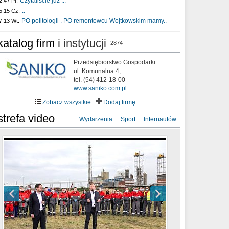
Czytaliście już :..
2:47 Pt.
..
5:15 Cz.
PO politologii . PO remontowcu Wojtkowskim mamy..
7:13 Wt.
katalog firm
i instytucji
2874
Przedsiębiorstwo Gospodarki
ul. Komunalna 4,
tel. (54) 412-18-00
www.saniko.com.pl
Zobacz wszystkie
Dodaj firmę
strefa video
Wydarzenia
Sport
Internautów
sixf33t .Last Year DRONE FOOTAGE
XXIII Sesja Rady Miasta Włocławek VIII
Ni To Ponk - W oczach mamy strach
Włocławek
kadencji w dniu 09.06.2020 r.