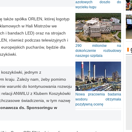
azotowych doszło do
wycieku ługu
ię także spółka ORLEN, której logotyp
eklamowych w Hali Mistrzów we
ch i bandach LED) oraz na strojach
EN, również podczas telewizyjnych i
290 milionów na
i europejskich pucharów, będzie dla
dokończenie rozbudowy
oszykówki.
naszego szpitala
 koszykówki, jednym z
zym kraju. Zależy nam, żeby pomimo
dnie warunki do kontynuowania rozwoju
j relacji ANWILU z Klubem Koszykówki
Nowa pracownia badania
wodoru otrzymała
ychczasowe świadczenia, w tym nazwę
pozytywną ocenę
ykonawcza ds. Sponsoringu w