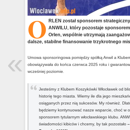
O
RLEN został sponsorem strategiczn
ANWILU, który pozostaje sponsorem t
Orlen, wspólnie utrzymają zaangażo
dalsze, stabilne finansowanie trzykrotnego mis
«
Umowa sponsoringowa pomiędzy spółką Anwil a Klube
obowiązywała do końca czerwca 2025 roku i gwaranto
wcześniej poziomie.
Jesteśmy z Klubem Koszykówki Włocławek od blisk
historię tego miasta. Wiemy ile dla jego mieszkań
osiąganych przez nią sukcesów. My również. Dla
będziemy kontynuować nasze wsparcie, choć w o
sponsorem tytularnym włocławskiego klubu. ANW
świadomości kibiców i chcemy, by tak pozostało
–