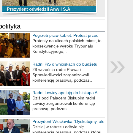
TOP 10 przechwytów Anwilu Włocławek
TOP 5 rzutów Anwilu Włocławek w BCL
Prezydent odwiedził Anwil S.A
w EBL w sezonie 2019/2020
w sezonie 2019/2020
polityka
Pogrzeb praw kobiet. Protest przed
biurem poselskim PiS
Protesty na ulicach polskich miast, to
konsekwencje wyroku Trybunału
»
Konstytucyjnego,..
Radni PiS o wnioskach do budżetu
miasta na 2021 rok
28 września radni Prawa i
Sprawiedliwości zorganizowali
konferencję prasową, podczas..
Radni Lewicy apelują do biskupa A.
Wiesława Meringa
Dziś pod Pałacem Biskupim radni
Lewicy zorganizowali konferencję
prasową, podczas..
Prezydent Włocławka:"Dyskutujmy, ale
nie obrażajmy się”
Dzisiaj w ratuszu odbyła się
konferencja prasowa, podczas której