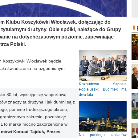
ym Klubu Koszykówki Włocławek, dołączając do
ytularnym drużyny. Obie spółki, należące do Grupy
wanie na dotychczasowym poziomie, zapewniając
trza Polski.
m Koszykówki Włocławek będzie
wała świadczenia na uzgodnionym
Rozbudowa Szpitala
Popiełuszki: Budimex ma
o 30 lat, wpisując się w sportową
dwa lata
ców znaczy ta drużyna i jak dumni są z
tego, pomimo trudniejszego okresu,
graniczonym zakresie, pozostając
IL to marka mocno zakorzeniona w
 mówi Konrad Tajduś, Prezes
Na parkingu zakładów