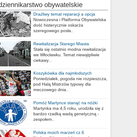
dziennikarstwo obywatelskie
Drażliwy temat reparacji a opcja
berlińska
Nowoczesna i Platforma Obywatelska
dość histerycznie oskarża
szeregowego posła..
Rewitalizacja Starego Miasta
Stała się ostatnio modna rewitalizacja
we Włocławku. Temat niewątpliwie
ciekawy...
Koszykówka dla najmłodszych
Poniedziałek, pogoda nie rozpieszcza,
pod Halą Mistrzów typowy dla
meczowego dnia..
Pomóż Martynce stanąć na nóżki
Martynka ma 4,5 roku, urodziła się z
bardzo rzadką wadą genetyczną -
zespołem..
Polska moich marzeń cz.6