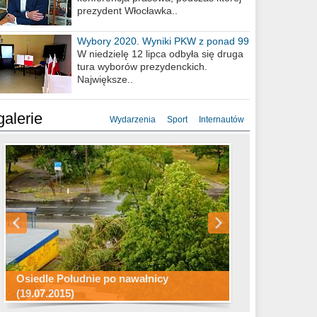
prezydent Włocławka..
Wybory 2020. Wyniki PKW z ponad 99
procent obwodów
W niedzielę 12 lipca odbyła się druga
tura wyborów prezydenckich.
Największe..
galerie
Wydarzenia
Sport
Internautów
Konkurs fotograficzny "Co to za
Miasto kładzie się do snu .
miejsca"
Ścieżka rowerowa w naszym mieście
Osiedle Południe po nawałnicy
(19.07.2015)
Wizytówka Włocławka
polowanie wigilijne 2014