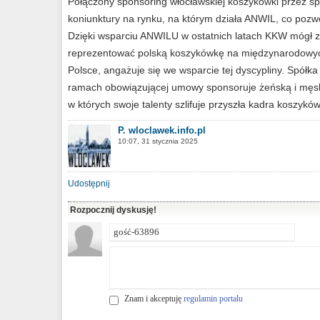
Połączony sponsoring włocławskiej koszykówki przez 
koniunktury na rynku, na którym działa ANWIL, co pozw
Dzięki wsparciu ANWILU w ostatnich latach KKW mógł 
reprezentować polską koszykówkę na międzynarodowyc
Polsce, angażuje się we wsparcie tej dyscypliny. Spółk
ramach obowiązującej umowy sponsoruje żeńską i męską
w których swoje talenty szlifuje przyszła kadra koszyków
P. wloclawek.info.pl
10:07, 31 stycznia 2025
Udostępnij
Rozpocznij dyskusję!
Znam i akceptuję
regulamin portalu