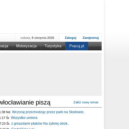
sobota,
8 sierpnia 2026
Zaloguj
Zarejestruj
kacja
Motoryzacja
Turystyka
Pracuj.pl
włocławianie piszą
Załóż nowy temat
Wczoraj przechodząc przez park na Słodowie..
1:38 Nd.
Wszystko umiera
1:17 Śr.
z gniazdami ptaków Na żytniej obok..
7:23 Śr.