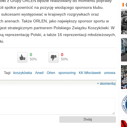
spółki z Grupy ORLEN będzie realizowany do momentu poprawy
oli spółce powrócić na pozycję wiodącego sponsora klubu.
z sukcesami występować w krajowych rozgrywkach oraz
h arenach. Także ORLEN, jako największy sponsor sportu w
a jest strategicznym partnerem Polskiego Związku Koszykówki. W
 reprezentację Polski, a także 16 reprezentacji młodzieżowych,
ki.
0
0
50%
50%
Tagi:
koszykówka
Anwil
Orlen
sponsoring
KK Włocławek
umowa
+ skomentuj