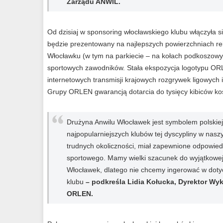
Zarządu ANWIL.
Od dzisiaj w sponsoring włocławskiego klubu włączyła s
będzie prezentowany na najlepszych powierzchniach r
Włocławku (w tym na parkiecie – na kołach podkoszowy
sportowych zawodników. Stała ekspozycja logotypu ORL
internetowych transmisji krajowych rozgrywek ligowych 
Grupy ORLEN gwarancją dotarcia do tysięcy kibiców k
Drużyna Anwilu Włocławek jest symbolem polskiej
najpopularniejszych klubów tej dyscypliny w nas
trudnych okoliczności, miał zapewnione odpowie
sportowego. Mamy wielki szacunek do wyjątkowe
Włocławek, dlatego nie chcemy ingerować w dot
klubu
– podkreśla Lidia Kołucka, Dyrektor W
ORLEN.