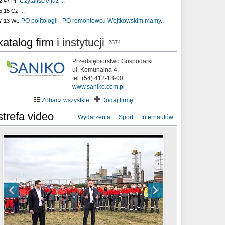
Czytaliście już :..
2:47 Pt.
..
5:15 Cz.
PO politologii . PO remontowcu Wojtkowskim mamy..
7:13 Wt.
katalog firm
i instytucji
2874
Przedsiębiorstwo Gospodarki
ul. Komunalna 4,
tel. (54) 412-18-00
www.saniko.com.pl
Zobacz wszystkie
Dodaj firmę
strefa video
Wydarzenia
Sport
Internautów
sixf33t .Last Year DRONE FOOTAGE
XXIII Sesja Rady Miasta Włocławek VIII
Ni To Ponk - W oczach mamy strach
Włocławek
kadencji w dniu 09.06.2020 r.