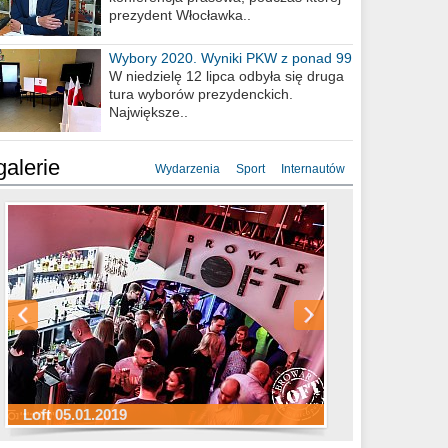
prezydent Włocławka..
Wybory 2020. Wyniki PKW z ponad 99
procent obwodów
W niedzielę 12 lipca odbyła się druga
tura wyborów prezydenckich.
Największe..
galerie
Wydarzenia
Sport
Internautów
Sylwester Hotel Młyn 31.12.2018
Sylwester Miejski 31.12.2018
Sylwester Loft 31.12.2018
Loft 05.01.2019
Sylwester Podgrodzie 31.12.2018
Sylwester Pensjonat Michelin 31.12.2018