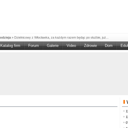
odzieja
»
Dzielnicowy z Włocławka, za każdym razem będąc po służbie, już...
Katalog firm
Forum
Galerie
Video
Zdrowie
Dom
Edu
W w NGO'
»
Ruszył nabór w konkursie „Wsparcie Organizacji Wolontariatu w NGO –
rześciu
»
Sika Poland rozpoczęła budowę swojej nowej fabryki w Brześciu
e
»
Policjanci wyjaśniają dokładne okoliczności tragicznego w skutkach...
blaskiem
»
Kujawsko-Pomorska Organizacja Turystyczna wraz z partnerami
du Pracy
»
Szukasz pracy, zajęcia dorywczego, czy może chcesz całkowicie
zieja
»
Policjanci zatrzymali 40–latka, który na terenie powiatu włocławskiego...
mochód
»
Mundurowi z Topólki zatrzymali 66-letniego mężczyznę, podejrzanego o...
ontach
»
Od czerwca rozpoczął się nowy okres świadczeniowy 800 plus, który
1
drogach
»
Policjanci ruchu drogowego przeprowadzili na drogach Włocławka i
1
0