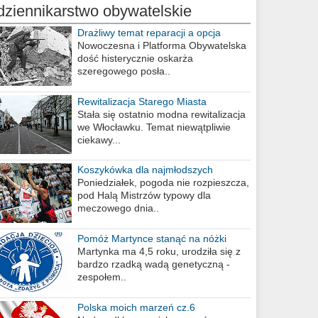
dziennikarstwo obywatelskie
Drażliwy temat reparacji a opcja
berlińska
Nowoczesna i Platforma Obywatelska
dość histerycznie oskarża
szeregowego posła..
Rewitalizacja Starego Miasta
Stała się ostatnio modna rewitalizacja
we Włocławku. Temat niewątpliwie
ciekawy...
Koszykówka dla najmłodszych
Poniedziałek, pogoda nie rozpieszcza,
pod Halą Mistrzów typowy dla
meczowego dnia..
Pomóż Martynce stanąć na nóżki
Martynka ma 4,5 roku, urodziła się z
bardzo rzadką wadą genetyczną -
zespołem..
Polska moich marzeń cz.6