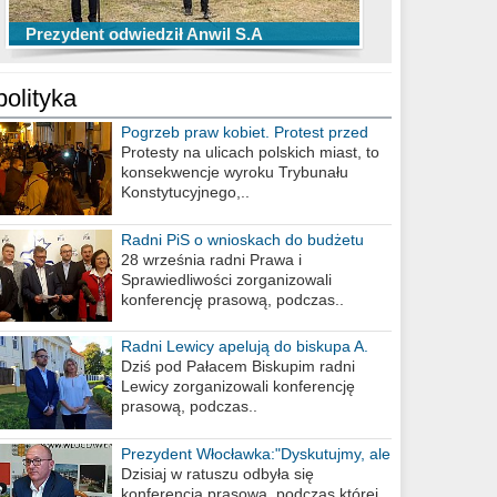
TOP 10 przechwytów Anwilu Włocławek
TOP 5 rzutów Anwilu Włocławek w BCL
Prezydent odwiedził Anwil S.A
w EBL w sezonie 2019/2020
w sezonie 2019/2020
polityka
Pogrzeb praw kobiet. Protest przed
biurem poselskim PiS
Protesty na ulicach polskich miast, to
konsekwencje wyroku Trybunału
Konstytucyjnego,..
Radni PiS o wnioskach do budżetu
miasta na 2021 rok
28 września radni Prawa i
Sprawiedliwości zorganizowali
konferencję prasową, podczas..
Radni Lewicy apelują do biskupa A.
Wiesława Meringa
Dziś pod Pałacem Biskupim radni
Lewicy zorganizowali konferencję
prasową, podczas..
Prezydent Włocławka:"Dyskutujmy, ale
nie obrażajmy się”
Dzisiaj w ratuszu odbyła się
konferencja prasowa, podczas której