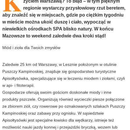
K
życiem Warszawą? To błąd – w tym pięknym
regionie wystarczy przysłowiowy rzut beretem,
aby znaleźć się w miejscach, gdzie po ciężkim tygodniu
w mieście można ukoić duszę i ciało, wypocząć w
niewielkich ośrodkach SPA blisko natury. W końcu
Mazowsze to weekend zaledwie dwa kroki stąd!
Miód i zioła dla Twoich zmysłów
Zaledwie 25 km od Warszawy, w Lesznie położonym w otulinie
Puszczy Kampinoskiej, znajduje się gospodarstwo turystyczne
Apisołtysówka, specjalizujące się w leczeniu miodem i ziołami, czyli
w api- i fitoterapii.
Gospodarze oferują swoim gościom doskonałe miody i inne
produkty pszczele. Organizują również wycieczki piesze połączone
ze zbiorem ziół, czy rowerowe po oznakowanych szlakach Puszczy
Kampinoskiej oraz zabawy przy ognisku. W sąsiedztwie
Apisołtysówki jest specjalne łowisko dla wędkarzy, istnieje też
możliwość nauki jazdy konnej i przejażdżki bryczką, wozem lub