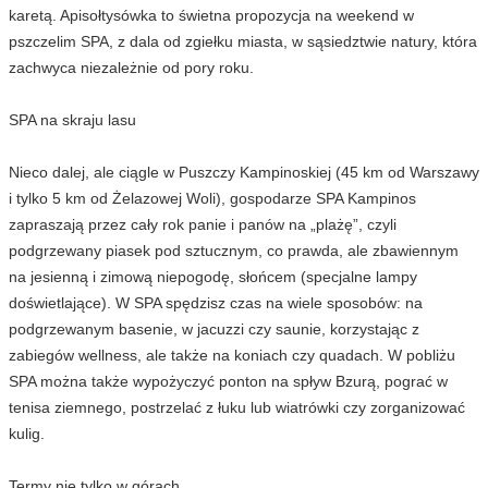
karetą. Apisołtysówka to świetna propozycja na weekend w
pszczelim SPA, z dala od zgiełku miasta, w sąsiedztwie natury, która
zachwyca niezależnie od pory roku.
SPA na skraju lasu
Nieco dalej, ale ciągle w Puszczy Kampinoskiej (45 km od Warszawy
i tylko 5 km od Żelazowej Woli), gospodarze SPA Kampinos
zapraszają przez cały rok panie i panów na „plażę”, czyli
podgrzewany piasek pod sztucznym, co prawda, ale zbawiennym
na jesienną i zimową niepogodę, słońcem (specjalne lampy
doświetlające). W SPA spędzisz czas na wiele sposobów: na
podgrzewanym basenie, w jacuzzi czy saunie, korzystając z
zabiegów wellness, ale także na koniach czy quadach. W pobliżu
SPA można także wypożyczyć ponton na spływ Bzurą, pograć w
tenisa ziemnego, postrzelać z łuku lub wiatrówki czy zorganizować
kulig.
Termy nie tylko w górach