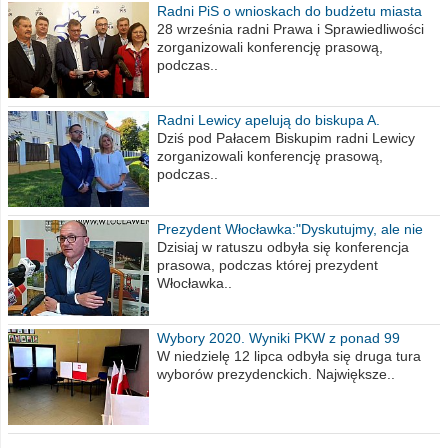
Radni PiS o wnioskach do budżetu miasta
na 2021 rok
28 września radni Prawa i Sprawiedliwości
zorganizowali konferencję prasową,
podczas..
Radni Lewicy apelują do biskupa A.
Wiesława Meringa
Dziś pod Pałacem Biskupim radni Lewicy
zorganizowali konferencję prasową,
podczas..
Prezydent Włocławka:"Dyskutujmy, ale nie
obrażajmy się”
Dzisiaj w ratuszu odbyła się konferencja
prasowa, podczas której prezydent
Włocławka..
Wybory 2020. Wyniki PKW z ponad 99
procent obwodów
W niedzielę 12 lipca odbyła się druga tura
wyborów prezydenckich. Największe..