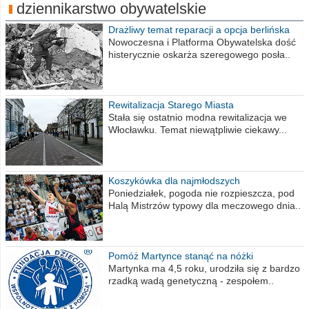
dziennikarstwo obywatelskie
Drażliwy temat reparacji a opcja berlińska
Nowoczesna i Platforma Obywatelska dość
histerycznie oskarża szeregowego posła..
Rewitalizacja Starego Miasta
Stała się ostatnio modna rewitalizacja we
Włocławku. Temat niewątpliwie ciekawy...
Koszykówka dla najmłodszych
Poniedziałek, pogoda nie rozpieszcza, pod
Halą Mistrzów typowy dla meczowego dnia..
Pomóż Martynce stanąć na nóżki
Martynka ma 4,5 roku, urodziła się z bardzo
rzadką wadą genetyczną - zespołem..