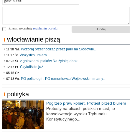
Znam i akceptuję
regulamin portalu
włocławianie piszą
Wczoraj przechodząc przez park na Słodowie..
11:38 Nd.
Wszystko umiera
11:17 Śr.
z gniazdami ptaków Na żytniej obok..
07:23 Śr.
Czytaliście już :..
12:47 Pt.
..
05:15 Cz.
PO politologii . PO remontowcu Wojtkowskim mamy..
07:13 Wt.
polityka
Pogrzeb praw kobiet. Protest przed biurem
poselskim PiS
Protesty na ulicach polskich miast, to
konsekwencje wyroku Trybunału
Konstytucyjnego,..