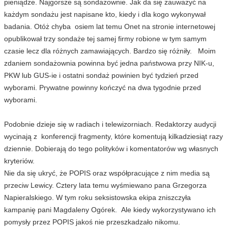
pieniądze. Najgorsze są sondażownie. Jak da się zauważyć na
każdym sondażu jest napisane kto, kiedy i dla kogo wykonywał
badania. Otóż chyba osiem lat temu Onet na stronie internetowej
opublikował trzy sondaże tej samej firmy robione w tym samym
czasie lecz dla różnych zamawiających. Bardzo się różniły. Moim
zdaniem sondażownia powinna być jedna państwowa przy NIK-u,
PKW lub GUS-ie i ostatni sondaż powinien być tydzień przed
wyborami. Prywatne powinny kończyć na dwa tygodnie przed
wyborami.
Podobnie dzieje się w radiach i telewizorniach. Redaktorzy audycji
wycinają z konferencji fragmenty, które komentują kilkadziesiąt razy
dziennie. Dobierają do tego polityków i komentatorów wg własnych
kryteriów.
Nie da się ukryć, że POPIS oraz współpracujące z nim media są
przeciw Lewicy. Cztery lata temu wyśmiewano pana Grzegorza
Napieralskiego. W tym roku seksistowska ekipa zniszczyła
kampanię pani Magdaleny Ogórek. Ale kiedy wykorzystywano ich
pomysły przez POPIS jakoś nie przeszkadzało nikomu.