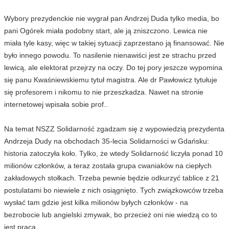
Wybory prezydenckie nie wygrał pan Andrzej Duda tylko media, bo
pani Ogórek miała podobny start, ale ją zniszczono. Lewica nie
miała tyle kasy, więc w takiej sytuacji zaprzestano ją finansować. Nie
było innego powodu. To nasilenie nienawiści jest ze strachu przed
lewicą, ale elektorat przejrzy na oczy. Do tej pory jeszcze wypomina
się panu Kwaśniewskiemu tytuł magistra. Ale dr Pawłowicz tytułuje
się profesorem i nikomu to nie przeszkadza. Nawet na stronie
internetowej wpisała sobie prof..
Na temat NSZZ Solidarność zgadzam się z wypowiedzią prezydenta
Andrzeja Dudy na obchodach 35-lecia Solidarności w Gdańsku:
historia zatoczyła koło. Tylko, że wtedy Solidarność liczyła ponad 10
milionów członków, a teraz została grupa cwaniaków na ciepłych
zakładowych stołkach. Trzeba pewnie będzie odkurzyć tablice z 21
postulatami bo niewiele z nich osiągnięto. Tych związkowców trzeba
wysłać tam gdzie jest kilka milionów byłych członków - na
bezrobocie lub angielski zmywak, bo przecież oni nie wiedzą co to
jest praca.