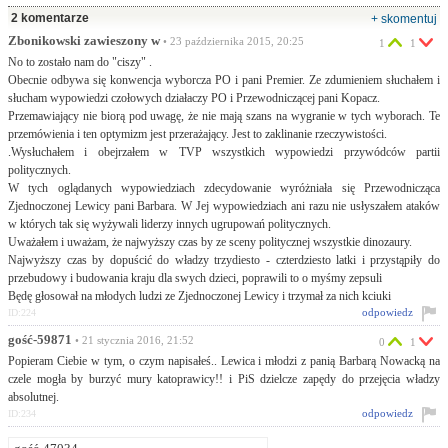
2 komentarze
+ skomentuj
Zbonikowski zawieszony w
• 23 października 2015, 20:25
1
1
No to zostało nam do "ciszy" .
Obecnie odbywa się konwencja wyborcza PO i pani Premier. Ze zdumieniem słuchałem i
słucham wypowiedzi czołowych działaczy PO i Przewodniczącej pani Kopacz.
Przemawiający nie biorą pod uwagę, że nie mają szans na wygranie w tych wyborach. Te
przemówienia i ten optymizm jest przerażający. Jest to zaklinanie rzeczywistości.
.Wysłuchałem i obejrzałem w TVP wszystkich wypowiedzi przywódców partii
politycznych.
W tych oglądanych wypowiedziach zdecydowanie wyróżniała się Przewodnicząca
Zjednoczonej Lewicy pani Barbara. W Jej wypowiedziach ani razu nie usłyszałem ataków
w których tak się wyżywali liderzy innych ugrupowań politycznych.
Uważałem i uważam, że najwyższy czas by ze sceny politycznej wszystkie dinozaury.
Najwyższy czas by dopuścić do władzy trzydiesto - czterdziesto latki i przystąpiły do
przebudowy i budowania kraju dla swych dzieci, poprawili to o myśmy zepsuli
Będę głosował na młodych ludzi ze Zjednoczonej Lewicy i trzymał za nich kciuki
odpowiedz
ID:224
gość-59871
• 21 stycznia 2016, 21:52
0
1
Popieram Ciebie w tym, o czym napisałeś.. Lewica i młodzi z panią Barbarą Nowacką na
czele mogła by burzyć mury katoprawicy!! i PiS dzielcze zapędy do przejęcia władzy
absolutnej.
odpowiedz
ID:234