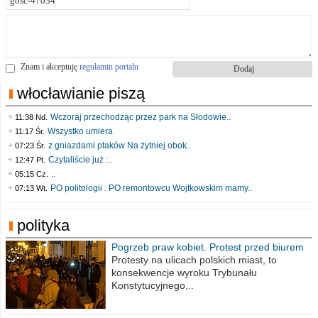
Znam i akceptuję
regulamin portalu
włocławianie piszą
Wczoraj przechodząc przez park na Słodowie..
11:38 Nd.
Wszystko umiera
11:17 Śr.
z gniazdami ptaków Na żytniej obok..
07:23 Śr.
Czytaliście już :..
12:47 Pt.
..
05:15 Cz.
PO politologii . PO remontowcu Wojtkowskim mamy..
07:13 Wt.
polityka
Pogrzeb praw kobiet. Protest przed biurem
poselskim PiS
Protesty na ulicach polskich miast, to
konsekwencje wyroku Trybunału
Konstytucyjnego,..