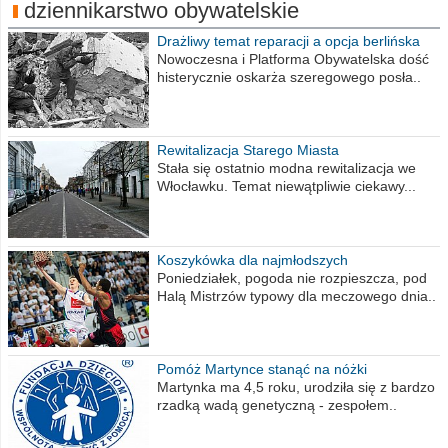
dziennikarstwo obywatelskie
Drażliwy temat reparacji a opcja berlińska
Nowoczesna i Platforma Obywatelska dość
histerycznie oskarża szeregowego posła..
Rewitalizacja Starego Miasta
Stała się ostatnio modna rewitalizacja we
Włocławku. Temat niewątpliwie ciekawy...
Koszykówka dla najmłodszych
Poniedziałek, pogoda nie rozpieszcza, pod
Halą Mistrzów typowy dla meczowego dnia..
Pomóż Martynce stanąć na nóżki
Martynka ma 4,5 roku, urodziła się z bardzo
rzadką wadą genetyczną - zespołem..