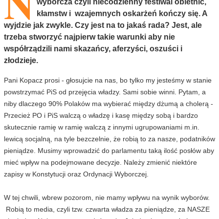
N
wyborcza czyli niecodzienny festiwal obietnic,
kłamstw i wzajemnych oskarżeń kończy się. A
wyjdzie jak zwykle. Czy jest na to jakaś rada? Jest, ale
trzeba stworzyć najpierw takie warunki aby nie
współrządzili nami skazańcy, aferzyści, oszuści i
złodzieje.
Pani Kopacz prosi - głosujcie na nas, bo tylko my jesteśmy w stanie
powstrzymać PiS od przejęcia władzy. Sami sobie winni. Pytam, a
niby dlaczego 90% Polaków ma wybierać między dżumą a cholerą -
Przecież PO i PiS walczą o władzę i kasę między sobą i bardzo
skutecznie ramię w ramię walczą z innymi ugrupowaniami m.in.
lewicą socjalną, na tyle bezczelnie, że robią to za nasze, podatników
pieniądze. Musimy wprowadzić do parlamentu taką ilość posłów aby
mieć wpływ na podejmowane decyzje. Należy zmienić niektóre
zapisy w Konstytucji oraz Ordynacji Wyborczej.
W tej chwili, wbrew pozorom, nie mamy wpływu na wynik wyborów.
Robią to media, czyli tzw. czwarta władza za pieniądze, za NASZE