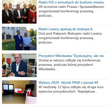
Radni PiS o wnioskach do budżetu miasta
na 2021 rok
28 września radni Prawa i Sprawiedliwości
zorganizowali konferencję prasową,
podczas..
Radni Lewicy apelują do biskupa A.
Wiesława Meringa
Dziś pod Pałacem Biskupim radni Lewicy
zorganizowali konferencję prasową,
podczas..
Prezydent Włocławka:"Dyskutujmy, ale nie
obrażajmy się”
Dzisiaj w ratuszu odbyła się konferencja
prasowa, podczas której prezydent
Włocławka..
Wybory 2020. Wyniki PKW z ponad 99
procent obwodów
W niedzielę 12 lipca odbyła się druga tura
wyborów prezydenckich. Największe..