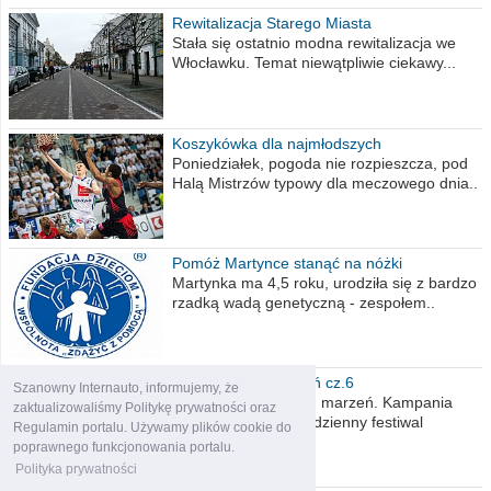
Rewitalizacja Starego Miasta
Stała się ostatnio modna rewitalizacja we
Włocławku. Temat niewątpliwie ciekawy...
Koszykówka dla najmłodszych
Poniedziałek, pogoda nie rozpieszcza, pod
Halą Mistrzów typowy dla meczowego dnia..
Pomóż Martynce stanąć na nóżki
Martynka ma 4,5 roku, urodziła się z bardzo
rzadką wadą genetyczną - zespołem..
Polska moich marzeń cz.6
Szanowny Internauto, informujemy, że
Nadszedł kres moich marzeń. Kampania
zaktualizowaliśmy Politykę prywatności oraz
wyborcza czyli niecodzienny festiwal
Regulamin portalu. Używamy plików cookie do
obietnic,..
poprawnego funkcjonowania portalu.
Polityka prywatności