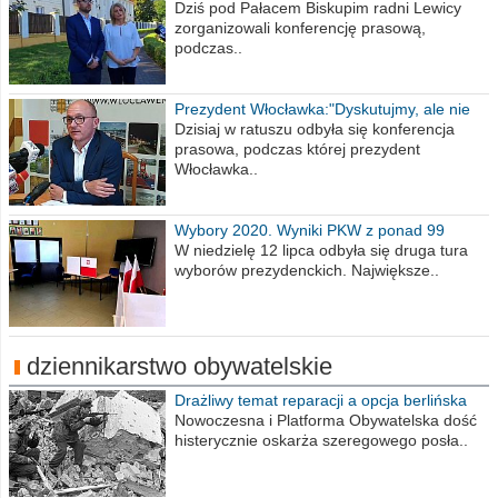
Wiesława Meringa
Dziś pod Pałacem Biskupim radni Lewicy
zorganizowali konferencję prasową,
podczas..
Prezydent Włocławka:"Dyskutujmy, ale nie
obrażajmy się”
Dzisiaj w ratuszu odbyła się konferencja
prasowa, podczas której prezydent
Włocławka..
Wybory 2020. Wyniki PKW z ponad 99
procent obwodów
W niedzielę 12 lipca odbyła się druga tura
wyborów prezydenckich. Największe..
dziennikarstwo obywatelskie
Drażliwy temat reparacji a opcja berlińska
Nowoczesna i Platforma Obywatelska dość
histerycznie oskarża szeregowego posła..