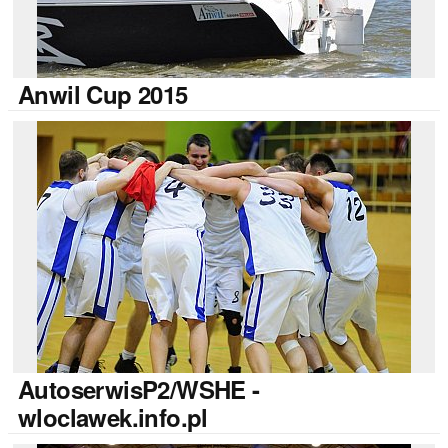
Anwil
Cup 2015
AutoserwisP2/WSHE
-
wloclawek.info.pl