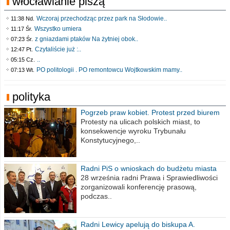
włocławianie piszą
Wczoraj przechodząc przez park na Słodowie..
11:38 Nd.
Wszystko umiera
11:17 Śr.
z gniazdami ptaków Na żytniej obok..
07:23 Śr.
Czytaliście już :..
12:47 Pt.
..
05:15 Cz.
PO politologii . PO remontowcu Wojtkowskim mamy..
07:13 Wt.
polityka
Pogrzeb praw kobiet. Protest przed biurem
poselskim PiS
Protesty na ulicach polskich miast, to
konsekwencje wyroku Trybunału
Konstytucyjnego,..
Radni PiS o wnioskach do budżetu miasta
na 2021 rok
28 września radni Prawa i Sprawiedliwości
zorganizowali konferencję prasową,
podczas..
Radni Lewicy apelują do biskupa A.