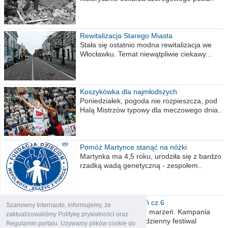
Rewitalizacja Starego Miasta
Stała się ostatnio modna rewitalizacja we
Włocławku. Temat niewątpliwie ciekawy...
Koszykówka dla najmłodszych
Poniedziałek, pogoda nie rozpieszcza, pod
Halą Mistrzów typowy dla meczowego dnia..
Pomóż Martynce stanąć na nóżki
Martynka ma 4,5 roku, urodziła się z bardzo
rzadką wadą genetyczną - zespołem..
Polska moich marzeń cz.6
Szanowny Internauto, informujemy, że
Nadszedł kres moich marzeń. Kampania
zaktualizowaliśmy Politykę prywatności oraz
wyborcza czyli niecodzienny festiwal
Regulamin portalu. Używamy plików cookie do