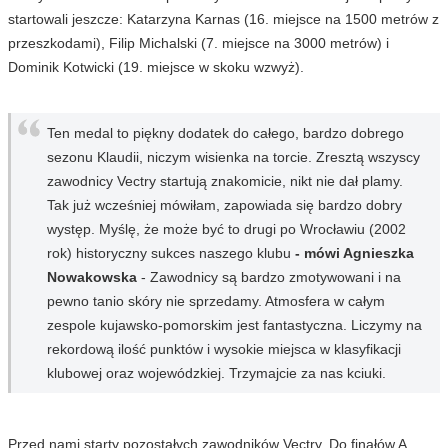
startowali jeszcze: Katarzyna Karnas (16. miejsce na 1500 metrów z
przeszkodami), Filip Michalski (7. miejsce na 3000 metrów) i
Dominik Kotwicki (19. miejsce w skoku wzwyż).
Ten medal to piękny dodatek do całego, bardzo dobrego
sezonu Klaudii, niczym wisienka na torcie. Zresztą wszyscy
zawodnicy Vectry startują znakomicie, nikt nie dał plamy.
Tak już wcześniej mówiłam, zapowiada się bardzo dobry
występ. Myślę, że może być to drugi po Wrocławiu (2002
rok) historyczny sukces naszego klubu
- mówi Agnieszka
Nowakowska
- Zawodnicy są bardzo zmotywowani i na
pewno tanio skóry nie sprzedamy. Atmosfera w całym
zespole kujawsko-pomorskim jest fantastyczna. Liczymy na
rekordową ilość punktów i wysokie miejsca w klasyfikacji
klubowej oraz wojewódzkiej. Trzymajcie za nas kciuki.
Przed nami starty pozostałych zawodników Vectry. Do finałów A