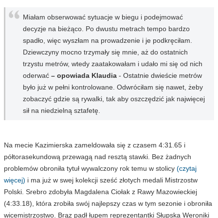
Miałam obserwować sytuacje w biegu i podejmować
decyzje na bieżąco. Po dwustu metrach tempo bardzo
spadło, więc wyszłam na prowadzenie i je podkręciłam.
Dziewczyny mocno trzymały się mnie, aż do ostatnich
trzystu metrów, wtedy zaatakowałam i udało mi się od nich
oderwać
– opowiada Klaudia
- Ostatnie dwieście metrów
było już w pełni kontrolowane. Odwróciłam się nawet, żeby
zobaczyć gdzie są rywalki, tak aby oszczędzić jak najwięcej
sił na niedzielną sztafetę.
Na mecie Kazimierska zameldowała się z czasem 4:31.65 i
półtorasekundową przewagą nad resztą stawki. Bez żadnych
problemów obroniła tytuł wywalczony rok temu w stolicy
(czytaj
więcej)
i ma już w swej kolekcji sześć złotych medali Mistrzostw
Polski. Srebro zdobyła Magdalena Ciołak z Rawy Mazowieckiej
(4:33.18), która zrobiła swój najlepszy czas w tym sezonie i obroniła
wicemistrzostwo. Brąz padł łupem reprezentantki Słupska Weroniki