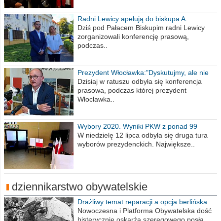
Radni Lewicy apelują do biskupa A.
Wiesława Meringa
Dziś pod Pałacem Biskupim radni Lewicy
zorganizowali konferencję prasową,
podczas..
Prezydent Włocławka:"Dyskutujmy, ale nie
obrażajmy się”
Dzisiaj w ratuszu odbyła się konferencja
prasowa, podczas której prezydent
Włocławka..
Wybory 2020. Wyniki PKW z ponad 99
procent obwodów
W niedzielę 12 lipca odbyła się druga tura
wyborów prezydenckich. Największe..
dziennikarstwo obywatelskie
Drażliwy temat reparacji a opcja berlińska
Nowoczesna i Platforma Obywatelska dość
histerycznie oskarża szeregowego posła..