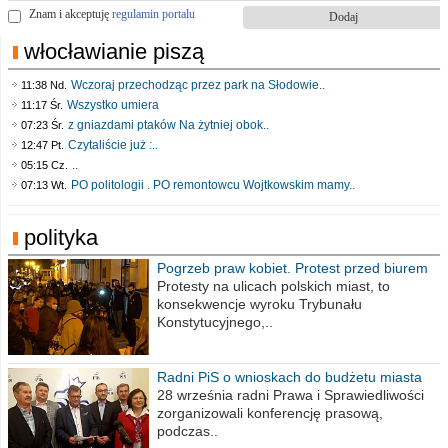
Znam i akceptuję
regulamin portalu
włocławianie piszą
Wczoraj przechodząc przez park na Słodowie..
11:38 Nd.
Wszystko umiera
11:17 Śr.
z gniazdami ptaków Na żytniej obok..
07:23 Śr.
Czytaliście już :..
12:47 Pt.
..
05:15 Cz.
PO politologii . PO remontowcu Wojtkowskim mamy..
07:13 Wt.
polityka
Pogrzeb praw kobiet. Protest przed biurem
poselskim PiS
Protesty na ulicach polskich miast, to
konsekwencje wyroku Trybunału
Konstytucyjnego,..
Radni PiS o wnioskach do budżetu miasta
na 2021 rok
28 września radni Prawa i Sprawiedliwości
zorganizowali konferencję prasową,
podczas..