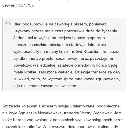
Lewnej (4:34.75).
Bieg podsumowuje na czwórkę z plusem, ponieważ
uzyskany przeze mnie czas pozostawia dużo do życzenia.
Jednak był to wyścig na miejsca i pomimo sporego
zmęczenia ciężkim miesiącem startów, udało mi się
wykrzesać siły na mocny finisz
- mówi Klaudia
- Ten sezon
był dla mnie po prostu niesamowity. Teraz pozostaje mi
powalczyć w niedzielnej sztafecie o medal i w końcu będę
miała krótkie, zasłużone wakacje. Dziękuje trenerce za cały
jej wkład, za to, że wytrzymuje ze mną każde zgrupowanie,
a ja nie jestem łatwym człowiekiem.
Szczęścia kolejnym sukcesem swojej utalentowanej podopiecznej
nie kryje Agnieszka Nowakowska, trenerka Vectry Włocławek. Jest
także bardzo zadowolona z pozostałych wyników osiąganych przez
naszych lekkoatletów. W pierwszym dniu chorzowskiej olimpiady