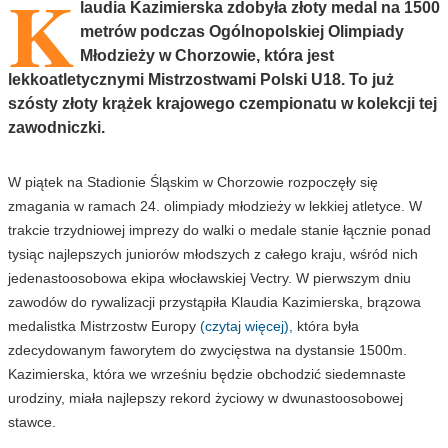
K
laudia Kazimierska zdobyła złoty medal na 1500
metrów podczas Ogólnopolskiej Olimpiady
Młodzieży w Chorzowie, która jest
lekkoatletycznymi Mistrzostwami Polski U18. To już
szósty złoty krążek krajowego czempionatu w kolekcji tej
zawodniczki.
W piątek na Stadionie Śląskim w Chorzowie rozpoczęły się
zmagania w ramach 24. olimpiady młodzieży w lekkiej atletyce. W
trakcie trzydniowej imprezy do walki o medale stanie łącznie ponad
tysiąc najlepszych juniorów młodszych z całego kraju, wśród nich
jedenastoosobowa ekipa włocławskiej Vectry. W pierwszym dniu
zawodów do rywalizacji przystąpiła Klaudia Kazimierska, brązowa
medalistka Mistrzostw Europy
(czytaj więcej),
która była
zdecydowanym faworytem do zwycięstwa na dystansie 1500m.
Kazimierska, która we wrześniu będzie obchodzić siedemnaste
urodziny, miała najlepszy rekord życiowy w dwunastoosobowej
stawce.