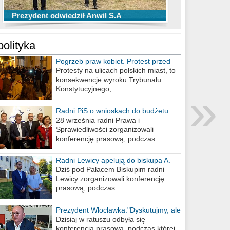
TOP 10 przechwytów Anwilu Włocławek
TOP 5 rzutów Anwilu Włocławek w BCL
Prezydent odwiedził Anwil S.A
w EBL w sezonie 2019/2020
w sezonie 2019/2020
polityka
Pogrzeb praw kobiet. Protest przed
biurem poselskim PiS
Protesty na ulicach polskich miast, to
konsekwencje wyroku Trybunału
»
Konstytucyjnego,..
Radni PiS o wnioskach do budżetu
miasta na 2021 rok
28 września radni Prawa i
Sprawiedliwości zorganizowali
konferencję prasową, podczas..
Radni Lewicy apelują do biskupa A.
Wiesława Meringa
Dziś pod Pałacem Biskupim radni
Lewicy zorganizowali konferencję
prasową, podczas..
Prezydent Włocławka:"Dyskutujmy, ale
nie obrażajmy się”
Dzisiaj w ratuszu odbyła się
konferencja prasowa, podczas której