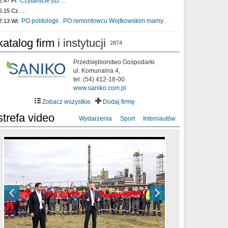
Czytaliście już :..
2:47 Pt.
..
5:15 Cz.
PO politologii . PO remontowcu Wojtkowskim mamy..
7:13 Wt.
katalog firm
i instytucji
2874
Przedsiębiorstwo Gospodarki
ul. Komunalna 4,
tel. (54) 412-18-00
www.saniko.com.pl
Zobacz wszystkie
Dodaj firmę
strefa video
Wydarzenia
Sport
Internautów
sixf33t .Last Year DRONE FOOTAGE
XXIII Sesja Rady Miasta Włocławek VIII
Ni To Ponk - W oczach mamy strach
Włocławek
kadencji w dniu 09.06.2020 r.