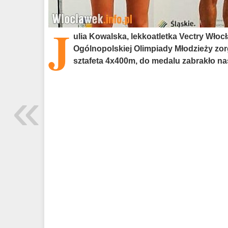
J
ulia Kowalska, lekkoatletka Vectry Wło
Ogólnopolskiej Olimpiady Młodzieży zor
sztafeta 4x400m, do medalu zabrakło n
«