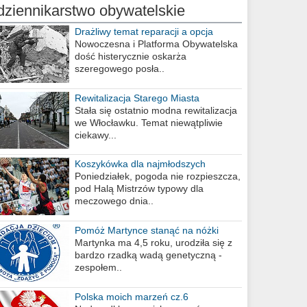
dziennikarstwo obywatelskie
Drażliwy temat reparacji a opcja
berlińska
Nowoczesna i Platforma Obywatelska
dość histerycznie oskarża
szeregowego posła..
Rewitalizacja Starego Miasta
Stała się ostatnio modna rewitalizacja
we Włocławku. Temat niewątpliwie
ciekawy...
Koszykówka dla najmłodszych
Poniedziałek, pogoda nie rozpieszcza,
pod Halą Mistrzów typowy dla
meczowego dnia..
Pomóż Martynce stanąć na nóżki
Martynka ma 4,5 roku, urodziła się z
bardzo rzadką wadą genetyczną -
zespołem..
Polska moich marzeń cz.6