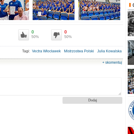
0
0
50%
50%
Tagi:
Vectra Włocławek
Mistrzostwa Polski
Julia Kowalska
lekkoatletyka
+ skomentuj