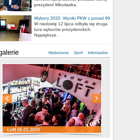
prezydent Włocławka..
Wybory 2020. Wyniki PKW z ponad 99
procent obwodów
W niedzielę 12 lipca odbyła się druga
tura wyborów prezydenckich.
Największe..
galerie
Wydarzenia
Sport
Internautów
Sylwester Hotel Młyn 31.12.2018
Sylwester Miejski 31.12.2018
Sylwester Loft 31.12.2018
Loft 05.01.2019
Sylwester Podgrodzie 31.12.2018
Sylwester Pensjonat Michelin 31.12.2018