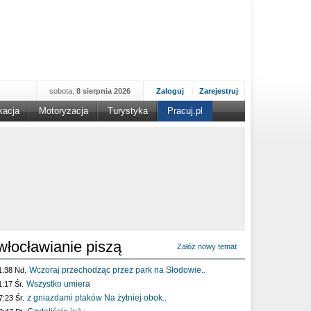
sobota,
8 sierpnia 2026
Zaloguj
Zarejestruj
kacja
Motoryzacja
Turystyka
Pracuj.pl
włocławianie piszą
Załóż nowy temat
Wczoraj przechodząc przez park na Słodowie..
1:38 Nd.
Wszystko umiera
1:17 Śr.
z gniazdami ptaków Na żytniej obok..
7:23 Śr.