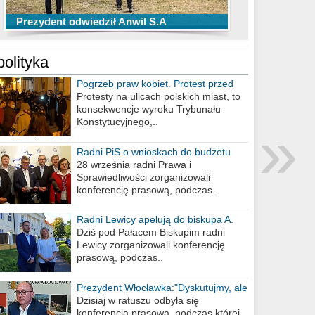
TOP 10 przechwytów Anwilu Włocławek
TOP 5 rzutów Anwilu Włocławek w BCL
Prezydent odwiedził Anwil S.A
w EBL w sezonie 2019/2020
w sezonie 2019/2020
polityka
Pogrzeb praw kobiet. Protest przed
biurem poselskim PiS
Protesty na ulicach polskich miast, to
konsekwencje wyroku Trybunału
»
Konstytucyjnego,..
Radni PiS o wnioskach do budżetu
miasta na 2021 rok
28 września radni Prawa i
Sprawiedliwości zorganizowali
konferencję prasową, podczas..
Radni Lewicy apelują do biskupa A.
Wiesława Meringa
Dziś pod Pałacem Biskupim radni
Lewicy zorganizowali konferencję
prasową, podczas..
Prezydent Włocławka:"Dyskutujmy, ale
nie obrażajmy się”
Dzisiaj w ratuszu odbyła się
konferencja prasowa, podczas której