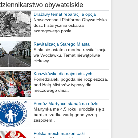
dziennikarstwo obywatelskie
Drażliwy temat reparacji a opcja
berlińska
Nowoczesna i Platforma Obywatelska
dość histerycznie oskarża
szeregowego posła..
Rewitalizacja Starego Miasta
Stała się ostatnio modna rewitalizacja
we Włocławku. Temat niewątpliwie
ciekawy...
Koszykówka dla najmłodszych
Poniedziałek, pogoda nie rozpieszcza,
pod Halą Mistrzów typowy dla
meczowego dnia..
Pomóż Martynce stanąć na nóżki
Martynka ma 4,5 roku, urodziła się z
bardzo rzadką wadą genetyczną -
zespołem..
Polska moich marzeń cz.6