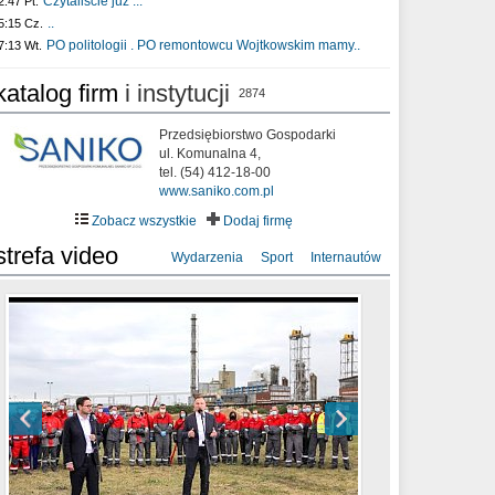
Czytaliście już :..
2:47 Pt.
..
5:15 Cz.
PO politologii . PO remontowcu Wojtkowskim mamy..
7:13 Wt.
katalog firm
i instytucji
2874
Przedsiębiorstwo Gospodarki
ul. Komunalna 4,
tel. (54) 412-18-00
www.saniko.com.pl
Zobacz wszystkie
Dodaj firmę
strefa video
Wydarzenia
Sport
Internautów
sixf33t .Last Year DRONE FOOTAGE
XXIII Sesja Rady Miasta Włocławek VIII
Ni To Ponk - W oczach mamy strach
Włocławek
kadencji w dniu 09.06.2020 r.