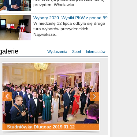
prezydent Włocławka..
Wybory 2020. Wyniki PKW z ponad 99
procent obwodów
W niedzielę 12 lipca odbyła się druga
tura wyborów prezydenckich.
Największe..
galerie
Wydarzenia
Sport
Internautów
Studniówka ZS Ekonomicznych
Studniówka Kopernik 2019.01.11
Studniówka LMK 2019.01.05
2019.01.05
Studniówka Długosz 2019.01.12
ZS Budowlanych 2019.01.12
Studniówka LZK 2019.01.11