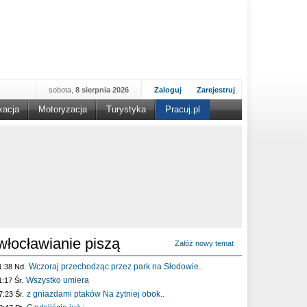
sobota,
8 sierpnia 2026
Zaloguj
Zarejestruj
kacja
Motoryzacja
Turystyka
Pracuj.pl
włocławianie piszą
Załóż nowy temat
Wczoraj przechodząc przez park na Słodowie..
1:38 Nd.
Wszystko umiera
1:17 Śr.
z gniazdami ptaków Na żytniej obok..
7:23 Śr.