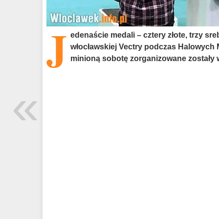
J
edenaście medali – cztery złote, trzy sre
włocławskiej Vectry podczas Halowych M
minioną sobotę zorganizowane zostały 
«