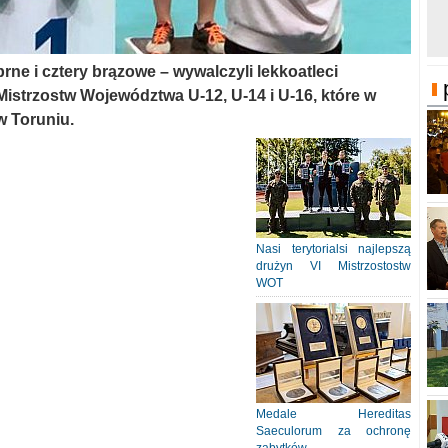
brne i cztery brązowe – wywalczyli lekkoatleci
istrzostw Województwa U-12, U-14 i U-16, które w
w Toruniu.
Nasi terytorialsi najlepszą
drużyn VI Mistrzostostw
WOT
Medale Hereditas
Saeculorum za ochronę