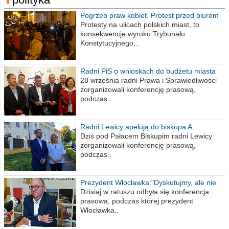
Pogrzeb praw kobiet. Protest przed biurem
poselskim PiS
Protesty na ulicach polskich miast, to
konsekwencje wyroku Trybunału
Konstytucyjnego,..
Radni PiS o wnioskach do budżetu miasta
na 2021 rok
28 września radni Prawa i Sprawiedliwości
zorganizowali konferencję prasową,
podczas..
Radni Lewicy apelują do biskupa A.
Wiesława Meringa
Dziś pod Pałacem Biskupim radni Lewicy
zorganizowali konferencję prasową,
podczas..
Prezydent Włocławka:"Dyskutujmy, ale nie
obrażajmy się”
Dzisiaj w ratuszu odbyła się konferencja
prasowa, podczas której prezydent
Włocławka..