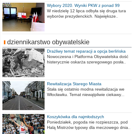
Wybory 2020. Wyniki PKW z ponad 99
procent obwodów
W niedzielę 12 lipca odbyła się druga tura
wyborów prezydenckich. Największe..
dziennikarstwo obywatelskie
Drażliwy temat reparacji a opcja berlińska
Nowoczesna i Platforma Obywatelska dość
histerycznie oskarża szeregowego posła..
Rewitalizacja Starego Miasta
Stała się ostatnio modna rewitalizacja we
Włocławku. Temat niewątpliwie ciekawy...
Koszykówka dla najmłodszych
Poniedziałek, pogoda nie rozpieszcza, pod
Halą Mistrzów typowy dla meczowego dnia..