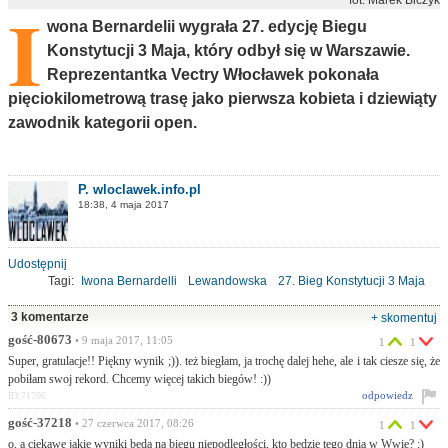
I
wona Bernardelii wygrała 27. edycję Biegu
Konstytucji 3 Maja, który odbył się w Warszawie.
Reprezentantka Vectry Włocławek pokonała
pięciokilometrową trasę jako pierwsza kobieta i dziewiąty
zawodnik kategorii open.
P. wloclawek.info.pl
18:38, 4 maja 2017
Udostępnij
Tagi:
Iwona Bernardelli
Lewandowska
27. Bieg Konstytucji 3 Maja
3 komentarze
+ skomentuj
gość-80673
• 9 maja 2017, 11:05
1
1
Super, gratulacje!! Piękny wynik ;)). też biegłam, ja trochę dalej hehe, ale i tak ciesze się, że
pobiłam swoj rekord. Chcemy więcej takich biegów! :))
odpowiedz
ID:71706
gość-37218
• 27 czerwca 2017, 08:26
1
1
o, a ciekawe jakie wyniki będą na biegu niepodległości, kto będzie tego dnia w Wwie? :)