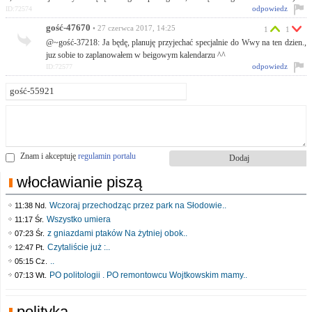
odpowiedz
ID:72574
gość-47670
• 27 czerwca 2017, 14:25
1
1
@~gość-37218: Ja będę, planuję przyjechać specjalnie do Wwy na ten dzien.,
juz sobie to zaplanowałem w beigowym kalendarzu ^^
odpowiedz
ID:72577
Znam i akceptuję
regulamin portalu
włocławianie piszą
Wczoraj przechodząc przez park na Słodowie..
11:38 Nd.
Wszystko umiera
11:17 Śr.
z gniazdami ptaków Na żytniej obok..
07:23 Śr.
Czytaliście już :..
12:47 Pt.
..
05:15 Cz.
PO politologii . PO remontowcu Wojtkowskim mamy..
07:13 Wt.
polityka