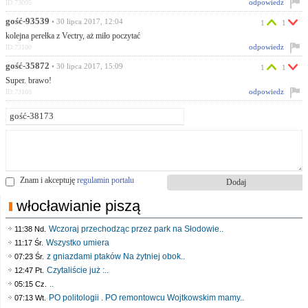
odpowiedz
ID:73095
gość-93539
• 30 lipca 2017, 12:04
1
1
kolejna perełka z Vectry, aż miło poczytać
odpowiedz
ID:73100
gość-35872
• 30 lipca 2017, 15:09
1
1
Super. brawo!
odpowiedz
ID:73108
Znam i akceptuję
regulamin portalu
włocławianie piszą
Wczoraj przechodząc przez park na Słodowie..
11:38 Nd.
Wszystko umiera
11:17 Śr.
z gniazdami ptaków Na żytniej obok..
07:23 Śr.
Czytaliście już :..
12:47 Pt.
..
05:15 Cz.
PO politologii . PO remontowcu Wojtkowskim mamy..
07:13 Wt.