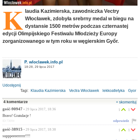
K
laudia Kazimierska, zawodniczka Vectry
Włocławek, zdobyła srebrny medal w biegu na
dystansie 1500 metrów podczas czternastej
edycji Olimpijskiego Festiwalu Młodzieży Europy
zorganizowanego w tym roku w węgierskim Győr.
P. wloclawek.info.pl
18:28, 29 lipca 2017
Udostępnij
Tagi:
Klaudia Kazimierska
Vectra Włocławek
lekkoatletyka
Gyor
4 komentarze
+ skomentuj
gość-90947
• 29 lipca 2017, 18:36
1
1
Bravo! Gratulacje !
odpowiedz
ID:73094
gość-38915
• 29 lipca 2017, 18:38
1
1
supppeeeerrrrrr!!!!