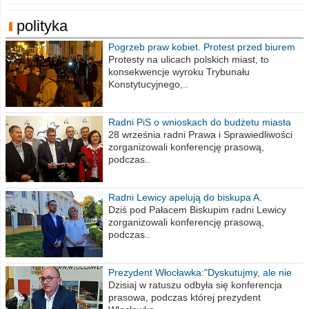
polityka
Pogrzeb praw kobiet. Protest przed biurem
poselskim PiS
Protesty na ulicach polskich miast, to
konsekwencje wyroku Trybunału
Konstytucyjnego,..
Radni PiS o wnioskach do budżetu miasta
na 2021 rok
28 września radni Prawa i Sprawiedliwości
zorganizowali konferencję prasową,
podczas..
Radni Lewicy apelują do biskupa A.
Wiesława Meringa
Dziś pod Pałacem Biskupim radni Lewicy
zorganizowali konferencję prasową,
podczas..
Prezydent Włocławka:"Dyskutujmy, ale nie
obrażajmy się”
Dzisiaj w ratuszu odbyła się konferencja
prasowa, podczas której prezydent