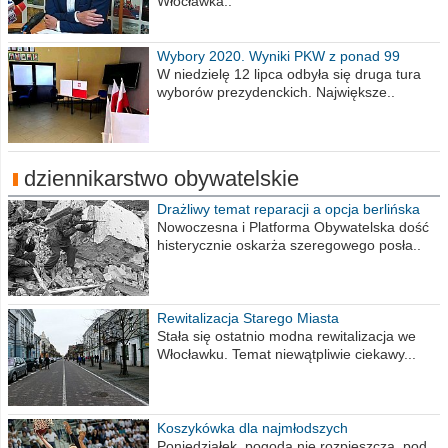
Włocławka..
Wybory 2020. Wyniki PKW z ponad 99
procent obwodów
W niedzielę 12 lipca odbyła się druga tura
wyborów prezydenckich. Największe..
dziennikarstwo obywatelskie
Drażliwy temat reparacji a opcja berlińska
Nowoczesna i Platforma Obywatelska dość
histerycznie oskarża szeregowego posła..
Rewitalizacja Starego Miasta
Stała się ostatnio modna rewitalizacja we
Włocławku. Temat niewątpliwie ciekawy...
Koszykówka dla najmłodszych
Poniedziałek, pogoda nie rozpieszcza, pod