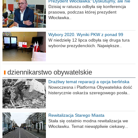
Prezydent Włocławka:"Dyskutujmy, ale nie
obrażajmy się”
Dzisiaj w ratuszu odbyła się konferencja
prasowa, podczas której prezydent
Włocławka..
Wybory 2020. Wyniki PKW z ponad 99
procent obwodów
W niedzielę 12 lipca odbyła się druga tura
wyborów prezydenckich. Największe..
dziennikarstwo obywatelskie
Drażliwy temat reparacji a opcja berlińska
Nowoczesna i Platforma Obywatelska dość
histerycznie oskarża szeregowego posła..
Rewitalizacja Starego Miasta
Stała się ostatnio modna rewitalizacja we
Włocławku. Temat niewątpliwie ciekawy...