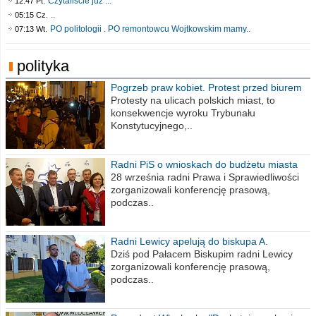
Czytaliście już :..
12:47 Pt.
..
05:15 Cz.
PO politologii . PO remontowcu Wojtkowskim mamy..
07:13 Wt.
polityka
Pogrzeb praw kobiet. Protest przed biurem
poselskim PiS
Protesty na ulicach polskich miast, to
konsekwencje wyroku Trybunału
Konstytucyjnego,..
Radni PiS o wnioskach do budżetu miasta
na 2021 rok
28 września radni Prawa i Sprawiedliwości
zorganizowali konferencję prasową,
podczas..
Radni Lewicy apelują do biskupa A.
Wiesława Meringa
Dziś pod Pałacem Biskupim radni Lewicy
zorganizowali konferencję prasową,
podczas..