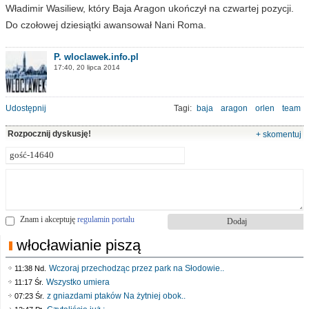
Władimir Wasiliew, który Baja Aragon ukończył na czwartej pozycji.
Do czołowej dziesiątki awansował Nani Roma.
P. wloclawek.info.pl
17:40, 20 lipca 2014
Udostępnij
Tagi:
baja
aragon
orlen
team
Rozpocznij dyskusję!
+ skomentuj
Znam i akceptuję
regulamin portalu
włocławianie piszą
Wczoraj przechodząc przez park na Słodowie..
11:38 Nd.
Wszystko umiera
11:17 Śr.
z gniazdami ptaków Na żytniej obok..
07:23 Śr.