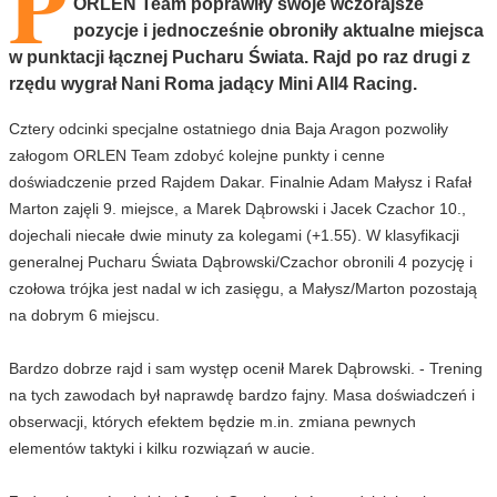
P
ORLEN Team poprawiły swoje wczorajsze
pozycje i jednocześnie obroniły aktualne miejsca
w punktacji łącznej Pucharu Świata. Rajd po raz drugi z
rzędu wygrał Nani Roma jadący Mini All4 Racing.
Cztery odcinki specjalne ostatniego dnia Baja Aragon pozwoliły
załogom ORLEN Team zdobyć kolejne punkty i cenne
doświadczenie przed Rajdem Dakar. Finalnie Adam Małysz i Rafał
Marton zajęli 9. miejsce, a Marek Dąbrowski i Jacek Czachor 10.,
dojechali niecałe dwie minuty za kolegami (+1.55). W klasyfikacji
generalnej Pucharu Świata Dąbrowski/Czachor obronili 4 pozycję i
czołowa trójka jest nadal w ich zasięgu, a Małysz/Marton pozostają
na dobrym 6 miejscu.
Bardzo dobrze rajd i sam występ ocenił Marek Dąbrowski. - Trening
na tych zawodach był naprawdę bardzo fajny. Masa doświadczeń i
obserwacji, których efektem będzie m.in. zmiana pewnych
elementów taktyki i kilku rozwiązań w aucie.