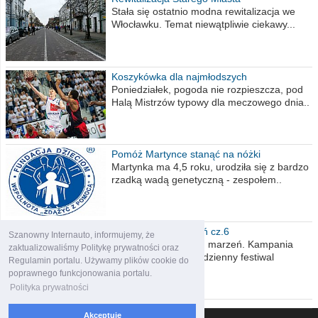
Stała się ostatnio modna rewitalizacja we
Włocławku. Temat niewątpliwie ciekawy...
Koszykówka dla najmłodszych
Poniedziałek, pogoda nie rozpieszcza, pod
Halą Mistrzów typowy dla meczowego dnia..
Pomóż Martynce stanąć na nóżki
Martynka ma 4,5 roku, urodziła się z bardzo
rzadką wadą genetyczną - zespołem..
Polska moich marzeń cz.6
Szanowny Internauto, informujemy, że
Nadszedł kres moich marzeń. Kampania
zaktualizowaliśmy Politykę prywatności oraz
wyborcza czyli niecodzienny festiwal
Regulamin portalu. Używamy plików cookie do
obietnic,..
poprawnego funkcjonowania portalu.
Polityka prywatności
Akceptuję