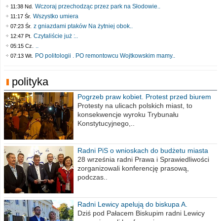
Wczoraj przechodząc przez park na Słodowie..
11:38 Nd.
Wszystko umiera
11:17 Śr.
z gniazdami ptaków Na żytniej obok..
07:23 Śr.
Czytaliście już :..
12:47 Pt.
..
05:15 Cz.
PO politologii . PO remontowcu Wojtkowskim mamy..
07:13 Wt.
polityka
Pogrzeb praw kobiet. Protest przed biurem
poselskim PiS
Protesty na ulicach polskich miast, to
konsekwencje wyroku Trybunału
Konstytucyjnego,..
Radni PiS o wnioskach do budżetu miasta
na 2021 rok
28 września radni Prawa i Sprawiedliwości
zorganizowali konferencję prasową,
podczas..
Radni Lewicy apelują do biskupa A.
Wiesława Meringa
Dziś pod Pałacem Biskupim radni Lewicy