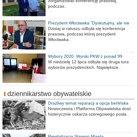
zorganizowali konferencję prasową,
podczas..
Prezydent Włocławka:"Dyskutujmy, ale nie
obrażajmy się”
Dzisiaj w ratuszu odbyła się konferencja
prasowa, podczas której prezydent
Włocławka..
Wybory 2020. Wyniki PKW z ponad 99
procent obwodów
W niedzielę 12 lipca odbyła się druga tura
wyborów prezydenckich. Największe..
dziennikarstwo obywatelskie
Drażliwy temat reparacji a opcja berlińska
Nowoczesna i Platforma Obywatelska dość
histerycznie oskarża szeregowego posła..
Rewitalizacja Starego Miasta