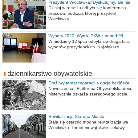
Prezydent Włocławka:"Dyskutujmy, ale nie
obrażajmy się”
Dzisiaj w ratuszu odbyła się konferencja
prasowa, podczas której prezydent
Włocławka..
Wybory 2020. Wyniki PKW z ponad 99
procent obwodów
W niedzielę 12 lipca odbyła się druga tura
wyborów prezydenckich. Największe..
dziennikarstwo obywatelskie
Drażliwy temat reparacji a opcja berlińska
Nowoczesna i Platforma Obywatelska dość
histerycznie oskarża szeregowego posła..
Rewitalizacja Starego Miasta
Stała się ostatnio modna rewitalizacja we
Włocławku. Temat niewątpliwie ciekawy...