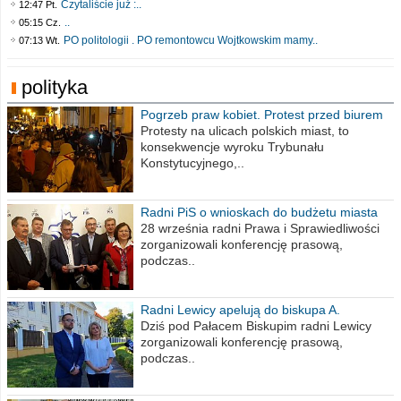
Czytaliście już :..
12:47 Pt.
..
05:15 Cz.
PO politologii . PO remontowcu Wojtkowskim mamy..
07:13 Wt.
polityka
Pogrzeb praw kobiet. Protest przed biurem
poselskim PiS
Protesty na ulicach polskich miast, to
konsekwencje wyroku Trybunału
Konstytucyjnego,..
Radni PiS o wnioskach do budżetu miasta
na 2021 rok
28 września radni Prawa i Sprawiedliwości
zorganizowali konferencję prasową,
podczas..
Radni Lewicy apelują do biskupa A.
Wiesława Meringa
Dziś pod Pałacem Biskupim radni Lewicy
zorganizowali konferencję prasową,
podczas..