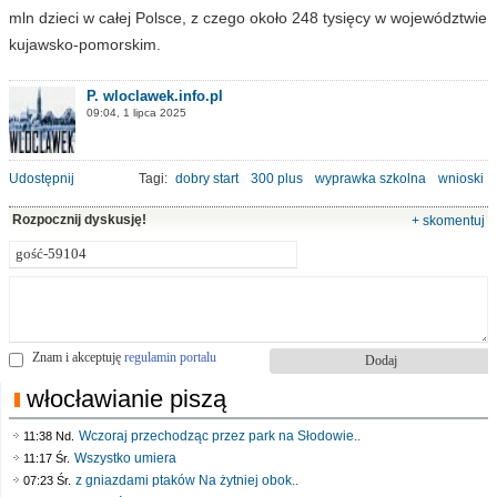
mln dzieci w całej Polsce, z czego około 248 tysięcy w województwie
kujawsko-pomorskim.
P. wloclawek.info.pl
09:04, 1 lipca 2025
Udostępnij
Tagi:
dobry start
300 plus
wyprawka szkolna
wnioski
Rozpocznij dyskusję!
+ skomentuj
Znam i akceptuję
regulamin portalu
włocławianie piszą
Wczoraj przechodząc przez park na Słodowie..
11:38 Nd.
Wszystko umiera
11:17 Śr.
z gniazdami ptaków Na żytniej obok..
07:23 Śr.