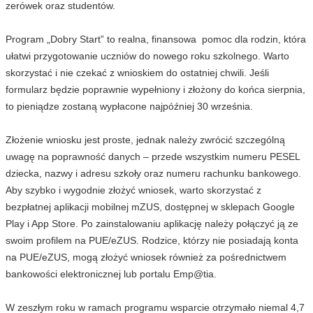
zerówek oraz studentów.
Program „Dobry Start” to realna, finansowa pomoc dla rodzin, która
ułatwi przygotowanie uczniów do nowego roku szkolnego. Warto
skorzystać i nie czekać z wnioskiem do ostatniej chwili. Jeśli
formularz będzie poprawnie wypełniony i złożony do końca sierpnia,
to pieniądze zostaną wypłacone najpóźniej 30 września.
Złożenie wniosku jest proste, jednak należy zwrócić szczególną
uwagę na poprawność danych – przede wszystkim numeru PESEL
dziecka, nazwy i adresu szkoły oraz numeru rachunku bankowego.
Aby szybko i wygodnie złożyć wniosek, warto skorzystać z
bezpłatnej aplikacji mobilnej mZUS, dostępnej w sklepach Google
Play i App Store. Po zainstalowaniu aplikację należy połączyć ją ze
swoim profilem na PUE/eZUS. Rodzice, którzy nie posiadają konta
na PUE/eZUS, mogą złożyć wniosek również za pośrednictwem
bankowości elektronicznej lub portalu Emp@tia.
W zeszłym roku w ramach programu wsparcie otrzymało niemal 4,7