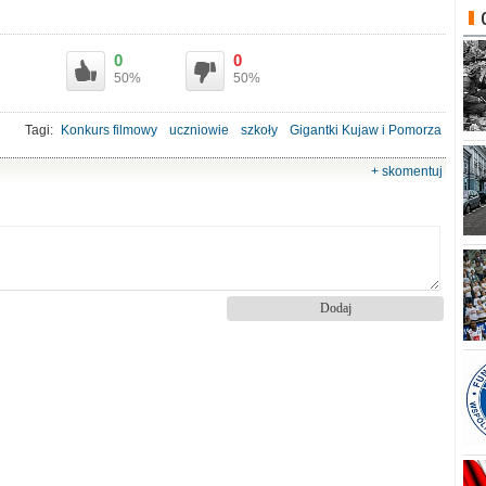
0
0
50%
50%
Tagi:
Konkurs filmowy
uczniowie
szkoły
Gigantki Kujaw i Pomorza
+ skomentuj