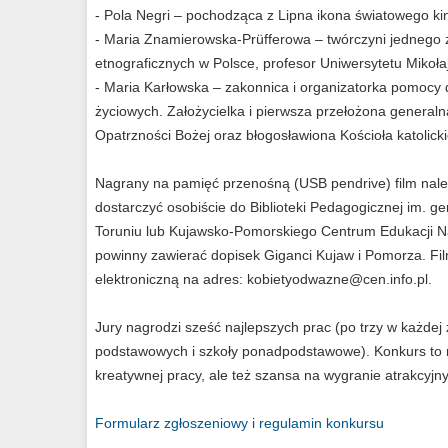
- Pola Negri – pochodząca z Lipna ikona światowego ki
- Maria Znamierowska-Prüfferowa – twórczyni jednego
etnograficznych w Polsce, profesor Uniwersytetu Mikoła
- Maria Karłowska – zakonnica i organizatorka pomocy d
życiowych. Założycielka i pierwsza przełożona general
Opatrzności Bożej oraz błogosławiona Kościoła katolick
Nagrany na pamięć przenośną (USB pendrive) film należ
dostarczyć osobiście do Biblioteki Pedagogicznej im. gen
Toruniu lub Kujawsko-Pomorskiego Centrum Edukacji Na
powinny zawierać dopisek Giganci Kujaw i Pomorza. Fi
elektroniczną na adres:
kobietyodwazne@cen.info.pl
.
Jury nagrodzi sześć najlepszych prac (po trzy w każdej z 
podstawowych i szkoły ponadpodstawowe). Konkurs to ni
kreatywnej pracy, ale też szansa na wygranie atrakcyjnyc
Formularz zgłoszeniowy i regulamin konkursu