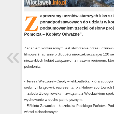
Z
apraszamy uczniów starszych klas szkó
ponadpodstawowych do udziału w ko
podsumowaniem trzeciej odsłony proj
Pomorza – Kobiety Odważne”.
«
Zadaniem konkursowym jest stworzenie przez uczniów całe
filmowej (nagranie o długości nieprzekraczającej 120 s
niezwykłych kobiet związanych z naszym regionem, który
pokolenia:
- Teresa Wieczorek-Ciepły – lekkoatletka, która zdobyła 
srebrny i brązowy), reprezentantka klubów sportowych
- Izabela Zbiegniewska – związana z Włocławkiem spo
wychowanie w duchu patriotycznym,
- Elżbieta Zawacka – łączniczka Polskiego Państwa Pod
wśród cichociemnych,