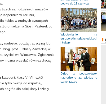
na,
potrwa do 13 czerwca
 z trzech samodzielnych muzeów
ja Kopernika w Toruniu,
la kobiet w trudnych sytuacjach
na Zgromadzenia Sióstr Pasterek od
iego.
Włocławianie na
europejskim szlaku edukacji
i kultury
y nadesłać pocztą tradycyjną lub
. bryg. prof. Elżbiety Zawackiej w
uczycieli we Włocławku. Zgłoszenia
lmy można przesłać również drogą
Dzieci z podstawówek
kategorii: klasy VI-VIII szkół
nagrodzone za wiedzę o
samorządzie
e tylko okazja do wspólnej,
h nagród dla całej klasy i szkoły.