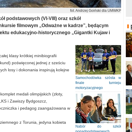
fot. Andrzej Goiński dla UMWKP
ł podstawowych (VI-VIII) oraz szkół
nkursie filmowym „Odważne w kadrze”, będącym
ektu edukacyjno-historycznego „Gigantki Kujaw i
j klasy krótkiej minibiografii
ekund) poświęconej jednej z sześciu
ch losy i dokonania inspirują kolejne
Samochodówka szósta w
finale turnieju
motoryzacyjnego
komplet medali olimpijskich (złoty,
 ŁKS i Zawiszy Bydgoszcz,
łeczniczka i pedagog zaangażowana w
ziemnego z Torunia, jedyna kobieta
Nabór do szkół
ponadpodstawowych