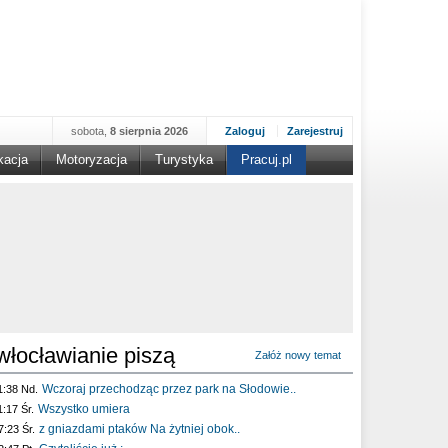
sobota,
8 sierpnia 2026
Zaloguj
Zarejestruj
kacja
Motoryzacja
Turystyka
Pracuj.pl
włocławianie piszą
Załóż nowy temat
Wczoraj przechodząc przez park na Słodowie..
1:38 Nd.
Wszystko umiera
1:17 Śr.
z gniazdami ptaków Na żytniej obok..
7:23 Śr.