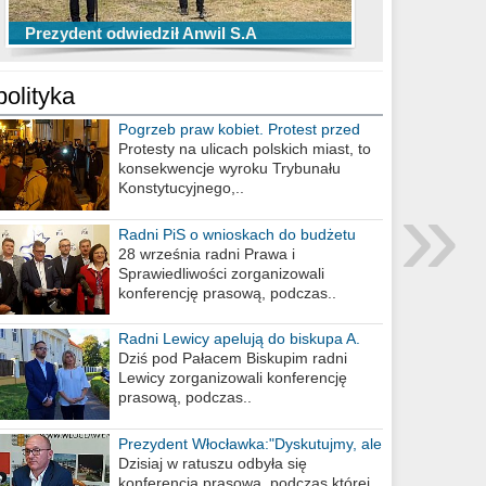
TOP 10 przechwytów Anwilu Włocławek
TOP 5 rzutów Anwilu Włocławek w BCL
Prezydent odwiedził Anwil S.A
w EBL w sezonie 2019/2020
w sezonie 2019/2020
polityka
Pogrzeb praw kobiet. Protest przed
biurem poselskim PiS
Protesty na ulicach polskich miast, to
konsekwencje wyroku Trybunału
»
Konstytucyjnego,..
Radni PiS o wnioskach do budżetu
miasta na 2021 rok
28 września radni Prawa i
Sprawiedliwości zorganizowali
konferencję prasową, podczas..
Radni Lewicy apelują do biskupa A.
Wiesława Meringa
Dziś pod Pałacem Biskupim radni
Lewicy zorganizowali konferencję
prasową, podczas..
Prezydent Włocławka:"Dyskutujmy, ale
nie obrażajmy się”
Dzisiaj w ratuszu odbyła się
konferencja prasowa, podczas której