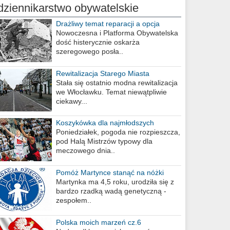
dziennikarstwo obywatelskie
Drażliwy temat reparacji a opcja
berlińska
Nowoczesna i Platforma Obywatelska
dość histerycznie oskarża
szeregowego posła..
Rewitalizacja Starego Miasta
Stała się ostatnio modna rewitalizacja
we Włocławku. Temat niewątpliwie
ciekawy...
Koszykówka dla najmłodszych
Poniedziałek, pogoda nie rozpieszcza,
pod Halą Mistrzów typowy dla
meczowego dnia..
Pomóż Martynce stanąć na nóżki
Martynka ma 4,5 roku, urodziła się z
bardzo rzadką wadą genetyczną -
zespołem..
Polska moich marzeń cz.6