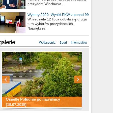
prezydent Włocławka..
Wybory 2020. Wyniki PKW z ponad 99
procent obwodów
W niedzielę 12 lipca odbyła się druga
tura wyborów prezydenckich.
Największe..
galerie
Wydarzenia
Sport
Internautów
Konkurs fotograficzny "Co to za
Miasto kładzie się do snu .
miejsca"
Ścieżka rowerowa w naszym mieście
Osiedle Południe po nawałnicy
(19.07.2015)
Wizytówka Włocławka
polowanie wigilijne 2014