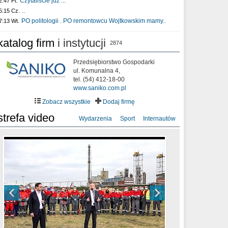
Czytaliście już :..
2:47 Pt.
..
5:15 Cz.
PO politologii . PO remontowcu Wojtkowskim mamy..
7:13 Wt.
katalog firm
i instytucji
2874
Przedsiębiorstwo Gospodarki
ul. Komunalna 4,
tel. (54) 412-18-00
www.saniko.com.pl
Zobacz wszystkie
Dodaj firmę
strefa video
Wydarzenia
Sport
Internautów
sixf33t .Last Year DRONE FOOTAGE
XXIII Sesja Rady Miasta Włocławek VIII
Ni To Ponk - W oczach mamy strach
Włocławek
kadencji w dniu 09.06.2020 r.