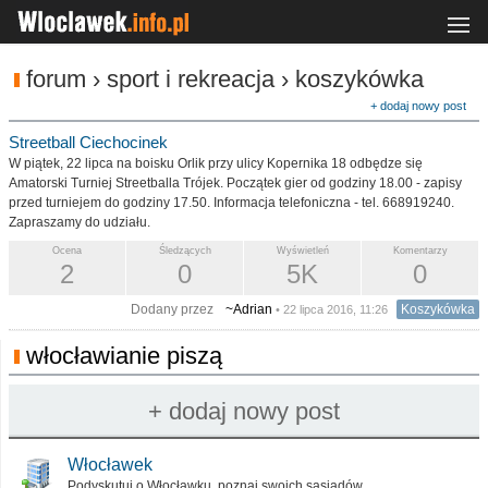
forum › sport i rekreacja › koszykówka
+ dodaj nowy post
Streetball Ciechocinek
W piątek, 22 lipca na boisku Orlik przy ulicy Kopernika 18 odbędze się
Amatorski Turniej Streetballa Trójek. Początek gier od godziny 18.00 - zapisy
przed turniejem do godziny 17.50. Informacja telefoniczna - tel. 668919240.
Zapraszamy do udziału.
Ocena
Śledzących
Wyświetleń
Komentarzy
2
0
5K
0
Dodany przez
~Adrian
Koszykówka
• 22 lipca 2016, 11:26
włocławianie piszą
Włocławek
Podyskutuj o Włocławku, poznaj swoich sąsiadów.