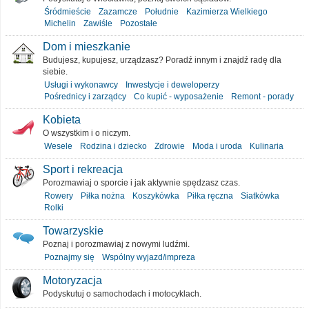
Śródmieście
Zazamcze
Południe
Kazimierza Wielkiego
Michelin
Zawiśle
Pozostałe
Dom i mieszkanie
Budujesz, kupujesz, urządzasz? Poradź innym i znajdź radę dla
siebie.
Usługi i wykonawcy
Inwestycje i deweloperzy
Pośrednicy i zarządcy
Co kupić - wyposażenie
Remont - porady
Kobieta
O wszystkim i o niczym.
Wesele
Rodzina i dziecko
Zdrowie
Moda i uroda
Kulinaria
Sport i rekreacja
Porozmawiaj o sporcie i jak aktywnie spędzasz czas.
Rowery
Piłka nożna
Koszykówka
Piłka ręczna
Siatkówka
Rolki
Towarzyskie
Poznaj i porozmawiaj z nowymi ludźmi.
Poznajmy się
Wspólny wyjazd/impreza
Motoryzacja
Podyskutuj o samochodach i motocyklach.