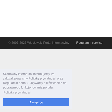
© 2007-2026 Włocławski Portal informacyjny
Regulamin serwisu
Szanowny Internauto, informujemy, że
zaktualizowaliśmy Politykę prywatności oraz
Regulamin portalu. Używamy plików cookie do
poprawnego funkcjonowania portalu.
Polityka prywatności
Akceptuję