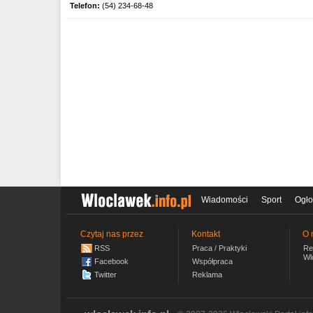
Telefon:
(54) 234-68-48
Wiadomości
Sport
Ogło
Czytaj nas przez
Kontakt
O 
RSS
Praca / Praktyki
Re
Wl
Facebook
Współpraca
Twitter
Reklama