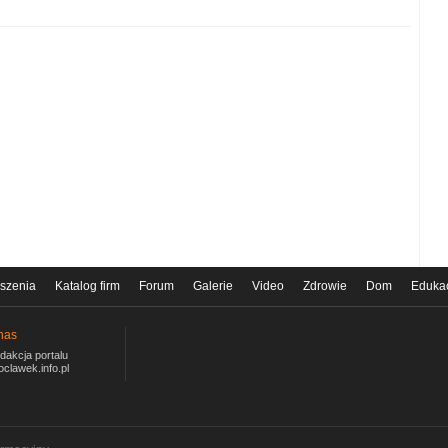
szenia
Katalog firm
Forum
Galerie
Video
Zdrowie
Dom
Eduka
nas
dakcja portalu
oclawek.info.pl