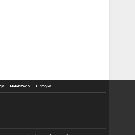
cja
Motoryzacja
Turystyka