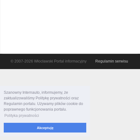
© 2007-2026 Włocławski Portal informacyjny
Regulamin serwisu
Szanowny Internauto, informujemy, że
zaktualizowaliśmy Politykę prywatności oraz
Regulamin portalu. Używamy plików cookie do
poprawnego funkcjonowania portalu.
Polityka prywatności
Akceptuję