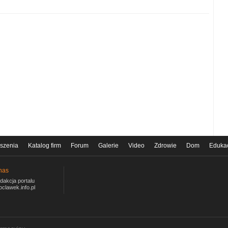
szenia
Katalog firm
Forum
Galerie
Video
Zdrowie
Dom
Eduka
nas
dakcja portalu
oclawek.info.pl