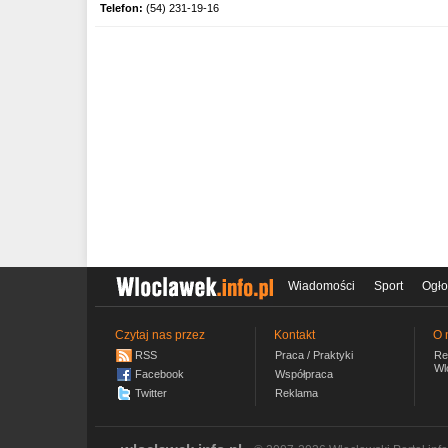
Telefon:
(54) 231-19-16
Wiadomości
Sport
Ogło
Czytaj nas przez
Kontakt
O 
RSS
Praca / Praktyki
Re
Wl
Facebook
Współpraca
Twitter
Reklama