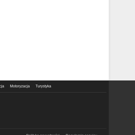
cja
Motoryzacja
Turystyka