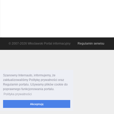
© 2007-2026 Włocławski Portal informacyjny
Regulamin serwisu
Szanowny Internauto, informujemy, że
zaktualizowaliśmy Politykę prywatności oraz
Regulamin portalu. Używamy plików cookie do
poprawnego funkcjonowania portalu.
Polityka prywatności
Akceptuję