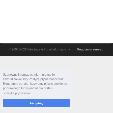
© 2007-2026 Włocławski Portal informacyjny
Regulamin serwisu
Szanowny Internauto, informujemy, że
zaktualizowaliśmy Politykę prywatności oraz
Regulamin portalu. Używamy plików cookie do
poprawnego funkcjonowania portalu.
Polityka prywatności
Akceptuję