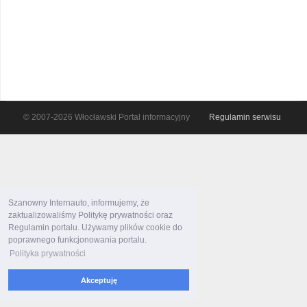
© 2007-2026 Włocławski Portal informacyjny
Regulamin serwisu
Szanowny Internauto, informujemy, że
zaktualizowaliśmy Politykę prywatności oraz
Regulamin portalu. Używamy plików cookie do
poprawnego funkcjonowania portalu.
Polityka prywatności
Akceptuję