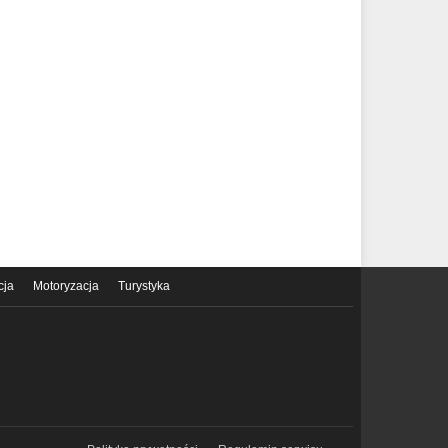
cja
Motoryzacja
Turystyka