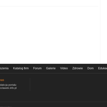
szenia
Katalog firm
Forum
Galerie
Video
Zdrowie
Dom
Eduka
nas
dakcja portalu
oclawek.info.pl