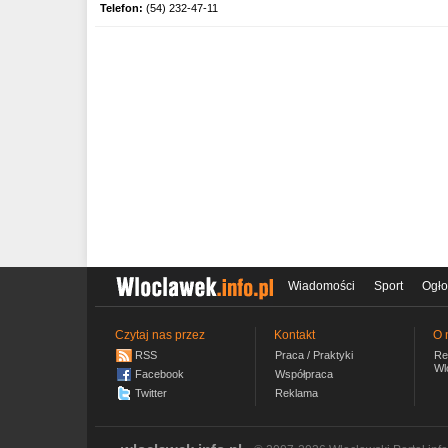
Telefon:
(54) 232-47-11
Wiadomości
Sport
Ogło
Czytaj nas przez
Kontakt
O 
RSS
Praca / Praktyki
Re
Wl
Facebook
Współpraca
Twitter
Reklama