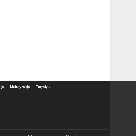
cja
Motoryzacja
Turystyka