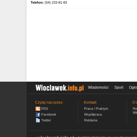
Telefon:
(54) 233-81-83
Wiadomości
Sport
Ogło
Czytaj nas przez
Kontakt
O 
RSS
Praca / Praktyki
Re
Wl
Facebook
Współpraca
Twitter
Reklama