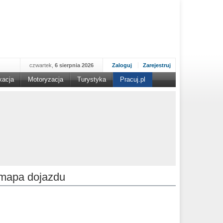
czwartek,
6 sierpnia 2026
Zaloguj
Zarejestruj
kacja
Motoryzacja
Turystyka
Pracuj.pl
mapa dojazdu