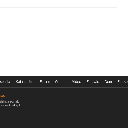
szenia
Katalog firm
Forum
Galerie
Video
Zdrowie
Dom
Eduka
nas
dakcja portalu
oclawek.info.pl