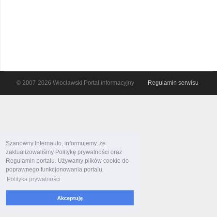
© 2007-2026 Włocławski Portal informacyjny
Regulamin serwisu
Szanowny Internauto, informujemy, że
zaktualizowaliśmy Politykę prywatności oraz
Regulamin portalu. Używamy plików cookie do
poprawnego funkcjonowania portalu.
Polityka prywatności
Akceptuję