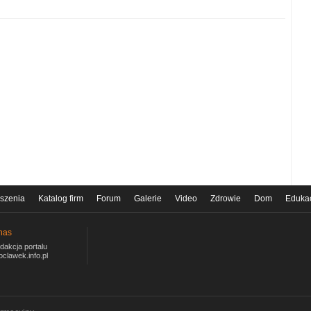
szenia
Katalog firm
Forum
Galerie
Video
Zdrowie
Dom
Eduka
nas
dakcja portalu
oclawek.info.pl