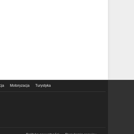
cja
Motoryzacja
Turystyka