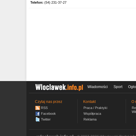
Telefon:
(54) 231-37-27
Wiadomości
Sport
Ogło
Czytaj nas przez
Kontakt
O 
RSS
Praca / Praktyki
Re
Wl
Facebook
Współpraca
Twitter
Reklama