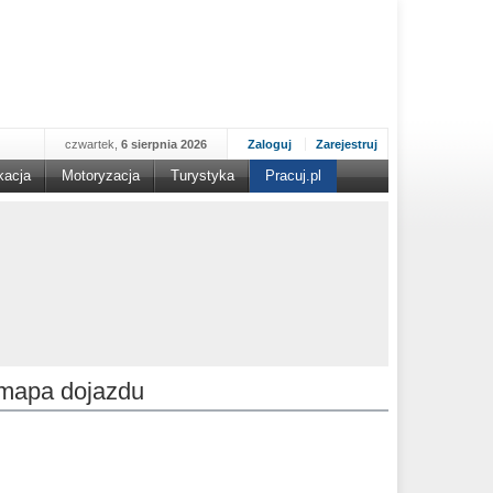
czwartek,
6 sierpnia 2026
Zaloguj
Zarejestruj
kacja
Motoryzacja
Turystyka
Pracuj.pl
mapa dojazdu